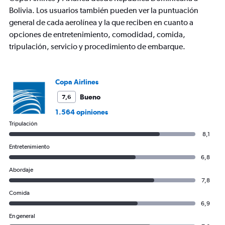
axis
Bolivia. Los usuarios también pueden ver la puntuación
displaying
general de cada aerolínea y la que reciben en cuanto a
values.
opciones de entretenimiento, comodidad, comida,
Range:
0
tripulación, servicio y procedimiento de embarque.
to
1200.
Copa Airlines
Bueno
7,6
1.564 opiniones
Tripulación
8,1
Entretenimiento
6,8
Abordaje
7,8
Comida
6,9
En general