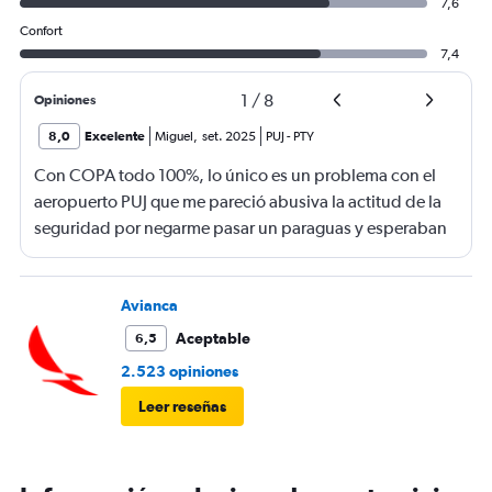
7,6
Confort
7,4
1
/
8
Opiniones
8,0
Excelente
Miguel
,
set. 2025
PUJ
-
PTY
Con COPA todo 100%, lo único es un problema con el
aeropuerto PUJ que me pareció abusiva la actitud de la
seguridad por negarme pasar un paraguas y esperaban
que lo despache en mostrador de COPA como si fuese
un equipaje. Lo más insólito es que dejaban pasar a
adultos mayores CON BASTONES. Me salía más caro
Avianca
embalar y mandar el paraguas a la bodega que el valor
Aceptable
6,5
económico del artículo, y lo más loco, es que en el duty
2.523 opiniones
free venden paraguas. Hasta donde y en nombre de la
Leer reseñas
“seguridad”, caemos en el abuso y el exceso?