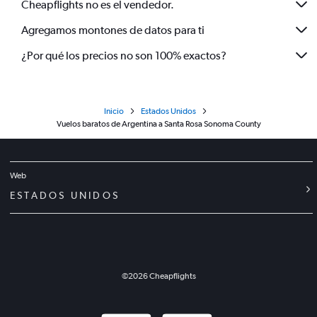
Cheapflights no es el vendedor.
Agregamos montones de datos para ti
¿Por qué los precios no son 100% exactos?
Inicio
Estados Unidos
Vuelos baratos de Argentina a Santa Rosa Sonoma County
Web
ESTADOS UNIDOS
©
2026
Cheapflights