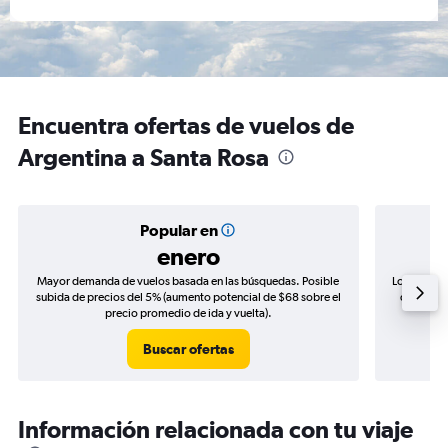
Encuentra ofertas de vuelos de
Argentina a Santa Rosa
Popular en
enero
Mayor demanda de vuelos basada en las búsquedas. Posible
Los precio
subida de precios del 5% (aumento potencial de $68 sobre el
de precio
precio promedio de ida y vuelta).
Buscar ofertas
Información relacionada con tu viaje