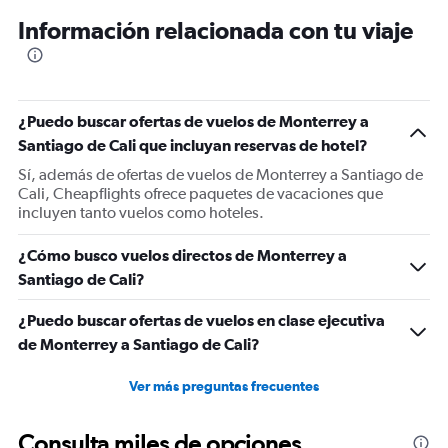
12
Información relacionada con tu viaje
categories.
The
chart
has
1
¿Puedo buscar ofertas de vuelos de Monterrey a
Y
Santiago de Cali que incluyan reservas de hotel?
axis
displaying
Sí, además de ofertas de vuelos de Monterrey a Santiago de
values.
Cali, Cheapflights ofrece paquetes de vacaciones que
Range:
incluyen tanto vuelos como hoteles.
0
to
¿Cómo busco vuelos directos de Monterrey a
750.
Santiago de Cali?
¿Puedo buscar ofertas de vuelos en clase ejecutiva
de Monterrey a Santiago de Cali?
Ver más preguntas frecuentes
Consulta miles de opciones