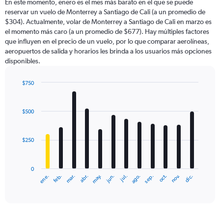
En este momento, enero es el mes más barato en el que se puede
reservar un vuelo de Monterrey a Santiago de Cali (a un promedio de
$304). Actualmente, volar de Monterrey a Santiago de Cali en marzo es
el momento más caro (a un promedio de $677). Hay múltiples factores
que influyen en el precio de un vuelo, por lo que comparar aerolíneas,
aeropuertos de salida y horarios les brinda a los usuarios más opciones
disponibles.
$750
Bar
Chart
graphic.
chart
with
$500
12
bars.
$250
The
chart
has
0
1
ene.
abr.
jul.
oct.
mar.
jun.
sep.
dic.
feb.
may.
ago.
nov.
X
End
of
axis
interactive
displaying
chart
categories.
Range: