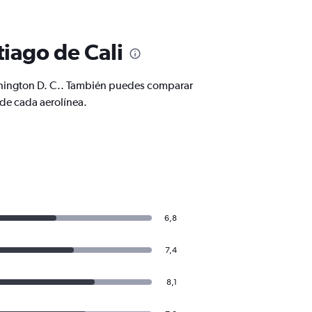
iago de Cali
shington D. C.. También puedes comparar
de cada aerolínea.
6,8
7,4
8,1