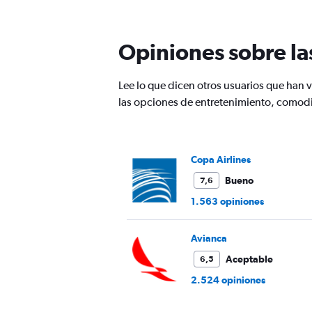
categories.
The
chart
Opiniones sobre la
has
1
Y
Lee lo que dicen otros usuarios que han
axis
las opciones de entretenimiento, comodi
displaying
values.
Range:
0
to
Copa Airlines
1500.
Bueno
7,6
1.563 opiniones
Avianca
Aceptable
6,5
2.524 opiniones