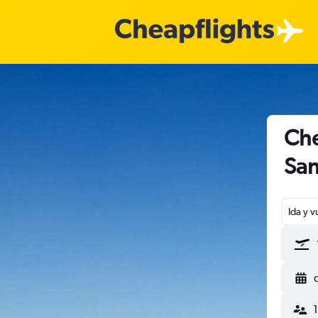
Che
San
Ida y v