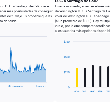
D. C. a Santiago de Cali?
on D. C. a Santiago de Cali puede
En este momento, enero es el mes más
tener más posibilidades de conseguir
de Washington D. C. a Santiago de Ca
antes de tu viaje. Es probable que las
volar de Washington D. C. a Santiago
ha de salida.
(a un promedio de $666). Hay múltiple
vuelo, por lo que comparar aerolíneas
a los usuarios más opciones disponibl
$750
Bar
Chart
graphic.
chart
with
$500
12
bars.
The
$250
chart
has
1
30 días antes
El mism…
0
X
End
ene.
feb.
mar.
abr.
may
of
axis
interactive
displaying
chart
categories.
Range: