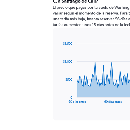
C. a Santiago de Cali?
El precio que pagas por tu vuelo de Washingt
variar según el momento de la reserva. Para 
una tarifa más baja, intenta reservar 56 días 
tarifas aumenten unos 15 días antes de la fec
$1.500
Chart
Chart
graphic.
with
91
$1.000
data
points.
The
$500
chart
has
1
0
X
End
90 días antes
60 días antes
of
axis
interactive
displaying
chart
categories.
Range:
91