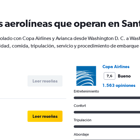
12
categories.
The
s aerolíneas que operan en Sant
chart
has
1
 volado con Copa Airlines y Avianca desde Washington D. C. a Wa
Y
dad, comida, tripulación, servicio y procedimiento de embarque 
axis
displaying
values.
Range:
Copa Airlines
0
to
Bueno
7,6
Leer reseñas
750.
1.563 opiniones
Entretenimiento
Confort
Leer reseñas
Tripulación
Abordaje