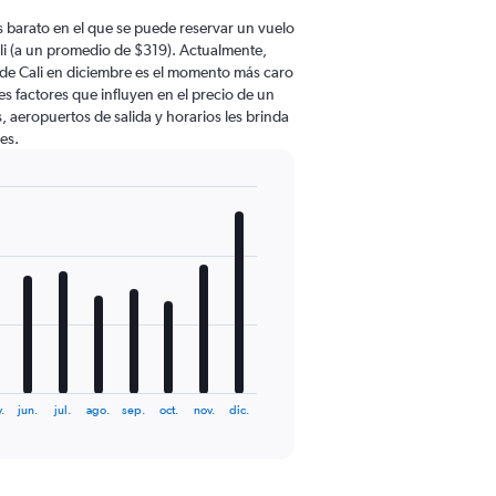
 barato en el que se puede reservar un vuelo
li (a un promedio de $319). Actualmente,
 de Cali en diciembre es el momento más caro
s factores que influyen en el precio de un
, aeropuertos de salida y horarios les brinda
es.
.
jun.
jul.
ago.
sep.
oct.
nov.
dic.