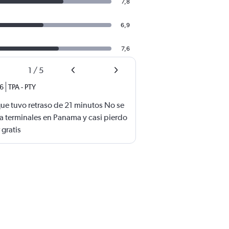
7,8
6,9
7,6
1
/
5
26
TPA
-
PTY
ue tuvo retraso de 21 minutos No se
a terminales en Panama y casi pierdo
 gratis