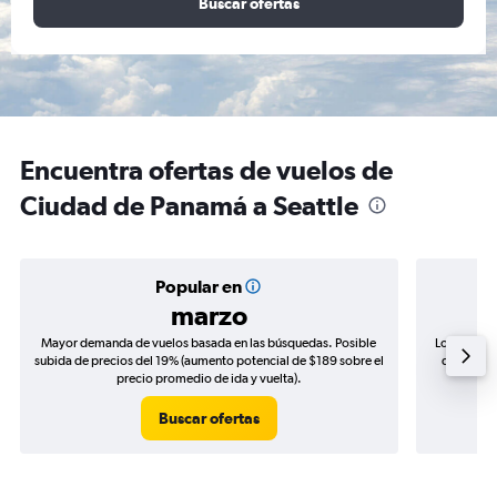
Buscar ofertas
Encuentra ofertas de vuelos de
Ciudad de Panamá a Seattle
Popular en
marzo
Mayor demanda de vuelos basada en las búsquedas. Posible
Los precio
subida de precios del 19% (aumento potencial de $189 sobre el
de precios
precio promedio de ida y vuelta).
Buscar ofertas