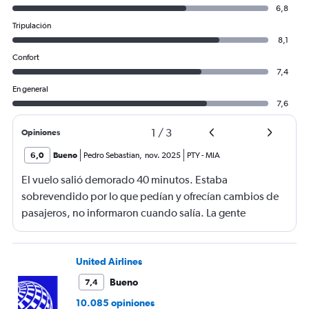
6,8
Tripulación
8,1
Confort
7,4
En general
7,6
1
/
3
Opiniones
6,0
Bueno
Pedro Sebastian
,
nov. 2025
PTY
-
MIA
El vuelo salió demorado 40 minutos. Estaba
sobrevendido por lo que pedían y ofrecían cambios de
pasajeros, no informaron cuando salía. La gente
haciendo filas larguísimas para no quedarse sin viajar.
Mucha maleta de mano no había lugar. En mi caso se
terminó la comida me ofrecieron un solo menú.
United Airlines
Bueno
7,4
10.085 opiniones