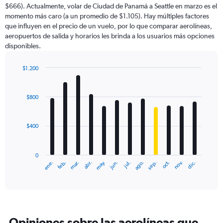
$666). Actualmente, volar de Ciudad de Panamá a Seattle en marzo es el
momento más caro (a un promedio de $1.105). Hay múltiples factores
que influyen en el precio de un vuelo, por lo que comparar aerolíneas,
aeropuertos de salida y horarios les brinda a los usuarios más opciones
disponibles.
$1.200
Bar
Chart
graphic.
chart
with
$800
12
bars.
$400
The
chart
has
0
1
ene.
feb.
mar.
abr.
may.
jun.
jul.
ago.
sep.
oct.
nov.
dic.
X
End
of
axis
interactive
displaying
chart
categories.
Range:
12
Opiniones sobre las aerolíneas que