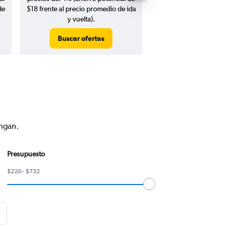
de
$18 frente al precio promedio de ida
y vuelta).
Buscar ofertas
Buscar ofert
engan.
Presupuesto
$220 - $732