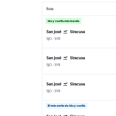
Ruta
Ida y vuelta más barata
San José
Siracusa
San José Internacional Juan Santamaría
Siracusa Hancock Intl
SJO
-
SYR
San José
Siracusa
San José Internacional Juan Santamaría
Siracusa Hancock Intl
SJO
-
SYR
San José
Siracusa
San José Internacional Juan Santamaría
Siracusa Hancock Intl
SJO
-
SYR
El más corto de ida y vuelta