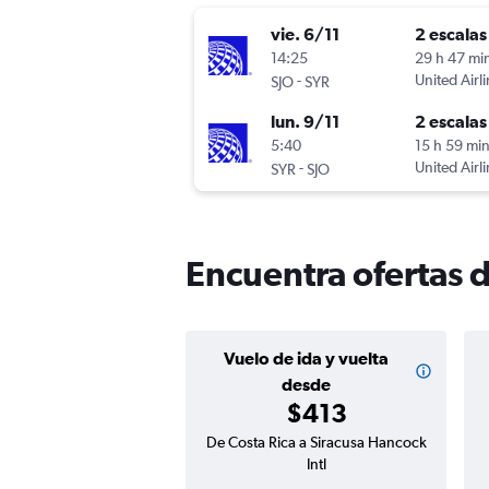
vie. 6/11
2 escalas
14:25
29 h 47 mi
-
United Airl
SJO
SYR
lun. 9/11
2 escalas
5:40
15 h 59 mi
-
United Airl
SYR
SJO
Encuentra ofertas d
Vuelo de ida y vuelta
desde
$413
De Costa Rica a Siracusa Hancock
Intl