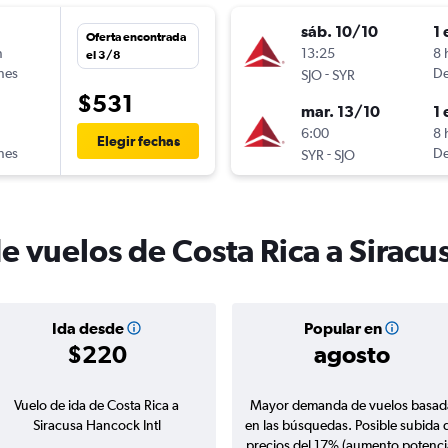
sáb. 10/10
1 
Oferta encontrada
n
13:25
8 
el 3/8
ines
-
De
SJO
SYR
$531
mar. 13/10
1 
n
6:00
8 
Elegir fechas
ines
-
De
SYR
SJO
e vuelos de Costa Rica a Siracu
Ida desde
Popular en
$220
agosto
Vuelo de ida de Costa Rica a
Mayor demanda de vuelos basad
Siracusa Hancock Intl
en las búsquedas. Posible subida 
precios del 17% (aumento potenci