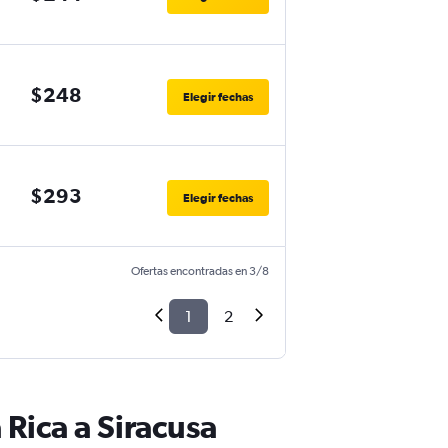
$248
Elegir fechas
$293
Elegir fechas
Ofertas encontradas en 3/8
1
2
Rica a Siracusa