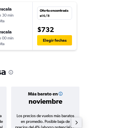
escala
Oferta encontrada
h 30 min
el 6/8
lta
$732
escala
h 00 min
Elegir fechas
lta
sa
Más barato en
Precio prom
noviembre
$576
a
Los precios de vuelos más baratos
Promedio de vuelos de 
de
en promedio. Posible baja de
en agosto 20
al
precios del 4% (ahorro potencial de