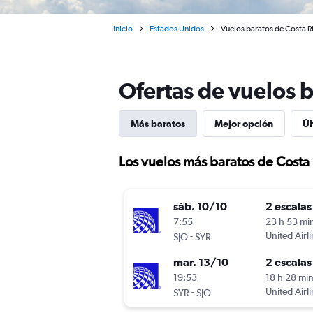
Inicio
Estados Unidos
Vuelos baratos de Costa Ri
Ofertas de vuelos b
Más baratos
Mejor opción
Úl
Los vuelos más baratos de Costa 
sáb. 10/10
2 escalas
7:55
23 h 53 mi
-
United Airl
SJO
SYR
mar. 13/10
2 escalas
19:53
18 h 28 mi
-
United Airl
SYR
SJO