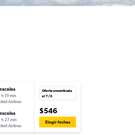
escalas
Oferta encontrada
 h 19 min
el 7/8
ited Airlines
$546
escalas
 h 27 min
Elegir fechas
ited Airlines