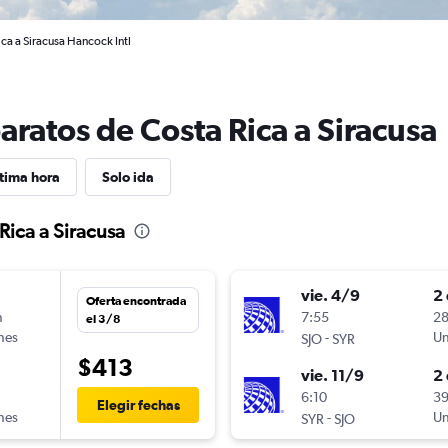
ca a Siracusa Hancock Intl
aratos de Costa Rica a Siracusa
tima hora
Solo ida
Rica a Siracusa
vie. 4/9
2 
Oferta encontrada
n
7:55
28
el 3/8
ines
-
Un
SJO
SYR
$413
vie. 11/9
2 
n
6:10
39
Elegir fechas
ines
-
Un
SYR
SJO