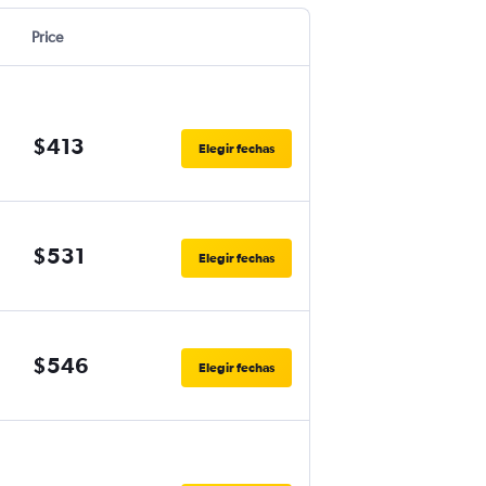
Price
$413
Elegir fechas
$531
Elegir fechas
$546
Elegir fechas