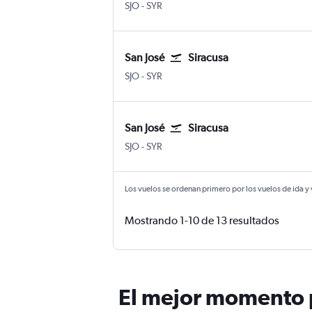
San José Internacional Juan Santamaría
Siracusa Hancock Intl
SJO
-
SYR
San José
Siracusa
San José Internacional Juan Santamaría
Siracusa Hancock Intl
SJO
-
SYR
San José
Siracusa
San José Internacional Juan Santamaría
Siracusa Hancock Intl
SJO
-
SYR
Los vuelos se ordenan primero por los vuelos de ida y
Mostrando 1-10 de 13 resultados
El mejor momento p