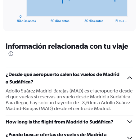
chart
has
1
0
X
End
90 días antes
60 días antes
30 días antes
El mis…
of
axis
interactive
displaying
chart
categories.
Range:
Información relacionada con tu viaje
91
categories.
The
chart
has
¿Desde qué aeropuerto salen los vuelos de Madrid
1
a Sudáfrica?
Y
Adolfo Suárez Madrid-Barajas (MAD) es el aeropuerto desde
axis
el que vuelas si reservas un vuelo desde Madrid a Sudáfrica.
displaying
Para llegar, hay solo un trayecto de 13,6 km a Adolfo Suárez
values.
Madrid-Barajas (MAD) desde el centro de Madrid.
Range:
0
to
How long is the flight from Madrid to Sudáfrica?
2400.
¿Puedo buscar ofertas de vuelos de Madrid a