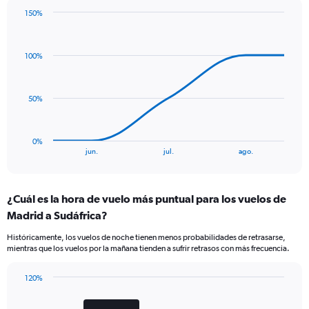
has
150%
1
Line
Chart
Y
graphic.
chart
axis
with
displaying
100%
5
Number
data
of
points.
flights.
50%
Range:
The
0
chart
to
has
0%
1.2.
1
End
jun.
jul.
ago.
of
X
interactive
axis
chart
displaying
¿Cuál es la hora de vuelo más puntual para los vuelos de
categories.
Range:
Madrid a Sudáfrica?
5
Históricamente, los vuelos de noche tienen menos probabilidades de retrasarse,
categories.
mientras que los vuelos por la mañana tienden a sufrir retrasos con más frecuencia.
The
chart
has
120%
Bar
1
Chart
graphic.
chart
Y