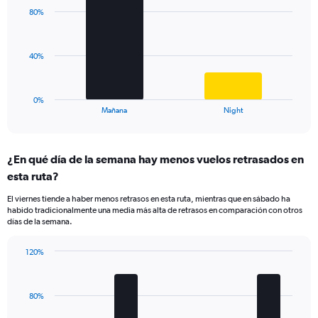
with
axis
80%
2
displaying
bars.
values.
Range:
The
40%
0
chart
to
has
150.
1
0%
X
End
Mañana
Night
of
axis
interactive
displaying
chart
categories.
¿En qué día de la semana hay menos vuelos retrasados en
Range:
esta ruta?
2
categories.
El viernes tiende a haber menos retrasos en esta ruta, mientras que en sábado ha
The
habido tradicionalmente una media más alta de retrasos en comparación con otros
chart
días de la semana.
has
1
120%
Y
Bar
Chart
axis
graphic.
chart
displaying
with
values.
80%
5
Range:
bars.