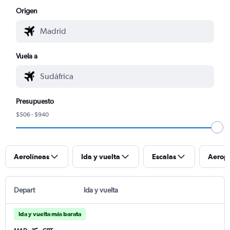
Origen
Vuela a
Presupuesto
$506 - $940
Aerolíneas
Ida y vuelta
Escalas
Aerop
Depart
Ida y vuelta
Ida y vuelta más barata