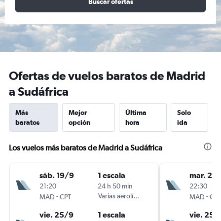
Buscar ofertas
Ofertas de vuelos baratos de Madrid
a Sudáfrica
Más
Mejor
Última
Solo
baratos
opción
hora
ida
Los vuelos más baratos de Madrid a Sudáfrica
sáb. 19/9
1 escala
mar. 22
21:20
24 h 50 min
22:30
-
Varias aerolíneas
-
MAD
CPT
MAD
CPT
vie. 25/9
1 escala
vie. 25/