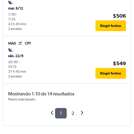
mar. 8/12
7:50
-
$506
7:35
22 h 45 min
Elegir fechas
2 escalas
MAD
CPT
sáb. 22/8
20:30
-
$549
10:15
37 h 45 min
Elegir fechas
2 escalas
Mostrando 1-10 de 14 resultados
Precio más barato
1
2