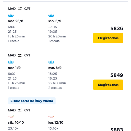
MAD
CPT
mar. 25/8
sáb. 5/9
6:00
-
23:15
-
$836
21:25
19:35
15 h 25 min
20 h 20 min
Elegir fechas
1 escala
1 escala
MAD
CPT
mar. 1/9
mar. 8/9
6:00
-
18:25
-
$849
21:25
16:25
15 h 25 min
22 h 00 min
Elegir fechas
1 escala
2 escalas
El más corto de ida y vuelta
MAD
CPT
sáb. 10/10
lun. 12/10
23:10
-
15:10
-
$883