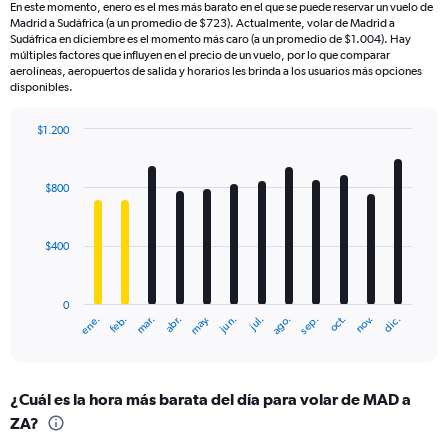
En este momento, enero es el mes más barato en el que se puede reservar un vuelo de
Madrid a Sudáfrica (a un promedio de $723). Actualmente, volar de Madrid a
Sudáfrica en diciembre es el momento más caro (a un promedio de $1.004). Hay
múltiples factores que influyen en el precio de un vuelo, por lo que comparar
aerolíneas, aeropuertos de salida y horarios les brinda a los usuarios más opciones
disponibles.
$1.200
Bar
Chart
graphic.
chart
with
$800
12
bars.
$400
The
chart
has
0
1
mar.
jun.
sep.
dic.
ene.
abr.
jul.
oct.
feb.
may.
ago.
nov.
X
End
of
axis
interactive
displaying
chart
categories.
¿Cuál es la hora más barata del día para volar de MAD a
Range:
ZA?
12
categories.