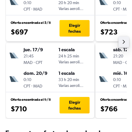
0:10
20 h 20 min
0:10
-
Varias aerolíneas
-
CPT
MAD
CPT
MAD
Oferta encontrada el 5/8
Oferta encontrada 
Elegir
$697
$723
fechas
jue. 17/9
1 escala
sáb. 12/
21:45
24 h 25 min
21:20
-
Varias aerolíneas
-
MAD
CPT
MAD
CPT
dom. 20/9
1 escala
mié. 16/
0:10
33 h 20 min
0:10
-
Varias aerolíneas
-
CPT
MAD
CPT
MAD
Oferta encontrada el 9/8
Oferta encontrada 
Elegir
$710
$766
fechas