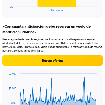
120.
has
1
0%
X
End
Air Europa
of
axis
interactive
displaying
chart
categories.
¿Con cuánta anticipación debo reservar un vuelo de
Range:
Madrid a Sudáfrica?
1
categories.
Para asegurarte de que obtengas el precio más barato posible para un vuelo de
The
Madrid a Sudáfrica, debes reservar con al menos 58 días de anticipación a la fecha
chart
prevista del viaje. El precio de tu vuelo puede aumentar si lo retrasas y dejas la reserva
has
hasta una semana antes de la salida.
1
Y
Buscar ofertas
axis
displaying
values.
$2.400
Range:
Chart
Chart
0
graphic.
with
to
91
$1.600
data
36.
points.
The
$800