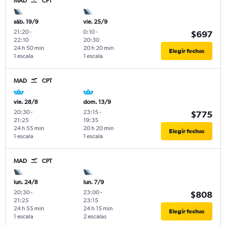
MAD
CPT
sáb. 19/9
vie. 25/9
21:20
-
0:10
-
$697
22:10
20:30
24 h 50 min
20 h 20 min
Elegir fechas
1 escala
1 escala
MAD
CPT
vie. 28/8
dom. 13/9
20:30
-
23:15
-
$775
21:25
19:35
24 h 55 min
20 h 20 min
Elegir fechas
1 escala
1 escala
MAD
CPT
lun. 24/8
lun. 7/9
20:30
-
23:00
-
$808
21:25
23:15
24 h 55 min
24 h 15 min
Elegir fechas
1 escala
2 escalas