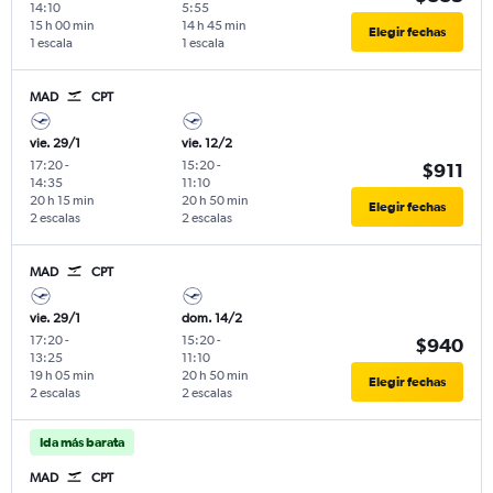
14:10
5:55
15 h 00 min
14 h 45 min
Elegir fechas
1 escala
1 escala
MAD
CPT
vie. 29/1
vie. 12/2
17:20
-
15:20
-
$911
14:35
11:10
20 h 15 min
20 h 50 min
Elegir fechas
2 escalas
2 escalas
MAD
CPT
vie. 29/1
dom. 14/2
17:20
-
15:20
-
$940
13:25
11:10
19 h 05 min
20 h 50 min
Elegir fechas
2 escalas
2 escalas
Ida más barata
MAD
CPT