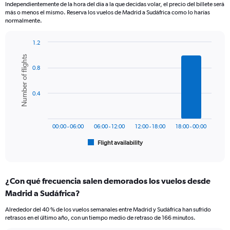
Independientemente de la hora del día a la que decidas volar, el precio del billete será
The
más o menos el mismo. Reserva los vuelos de Madrid a Sudáfrica como lo harías
chart
normalmente.
has
1
1.2
Y
Bar
Chart
axis
Number of flights
graphic.
chart
displaying
0.8
with
values.
6
Range:
bars.
0
0.4
to
The
1200.
chart
has
00:00 - 06:00
06:00 - 12:00
12:00 - 18:00
18:00 - 00:00
1
Flight availability
X
End
of
axis
interactive
displaying
chart
categories.
¿Con qué frecuencia salen demorados los vuelos desde
Range:
Madrid a Sudáfrica?
6
categories.
Alrededor del 40 % de los vuelos semanales entre Madrid y Sudáfrica han sufrido
The
retrasos en el último año, con un tiempo medio de retraso de 166 minutos.
chart