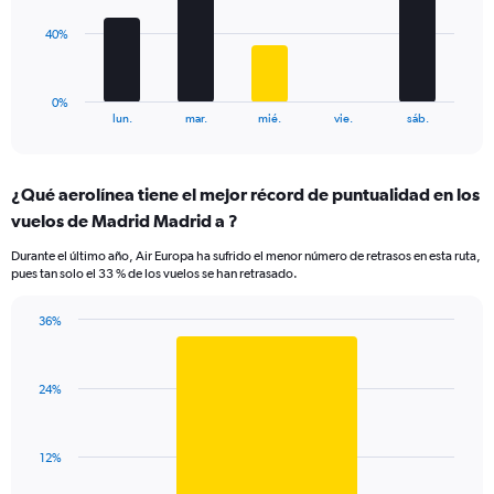
0
to
The
40%
120.
chart
has
1
0%
X
End
lun.
mar.
mié.
vie.
sáb.
of
axis
interactive
displaying
chart
categories.
¿Qué aerolínea tiene el mejor récord de puntualidad en los
Range:
vuelos de Madrid Madrid a ?
5
categories.
Durante el último año, Air Europa ha sufrido el menor número de retrasos en esta ruta,
The
pues tan solo el 33 % de los vuelos se han retrasado.
chart
has
36%
1
Bar
Chart
Y
graphic.
chart
axis
with
displaying
24%
1
values.
bar.
Range:
0
The
12%
to
chart