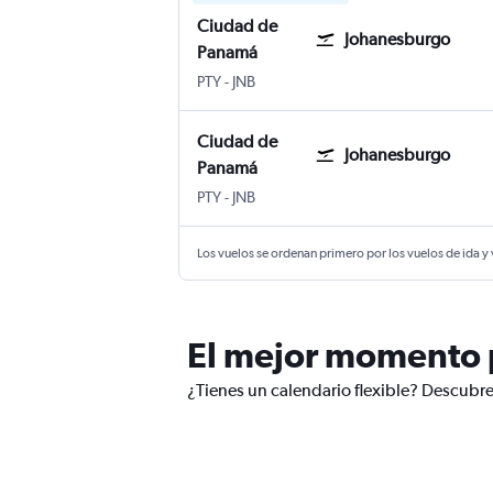
Ciudad de
Johanesburgo
Panamá
PTY
-
JNB
Ciudad de
Johanesburgo
Panamá
PTY
-
JNB
Los vuelos se ordenan primero por los vuelos de ida y
El mejor momento p
¿Tienes un calendario flexible? Descubre