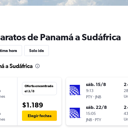
baratos de Panamá a Sudáfrica
tima hora
Solo ida
á a Sudáfrica
sáb. 15/8
2 
Oferta encontrada
n
9:13
28
el 3/8
ines
-
Un
PTY
JNB
$1.189
sáb. 22/8
2 
n
15:05
43
Elegir fechas
ines
-
Un
JNB
PTY