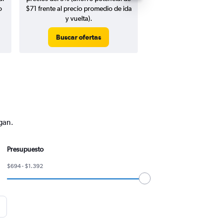
o
$71 frente al precio promedio de ida
y vuelta).
Buscar ofertas
Buscar ofert
gan.
Presupuesto
$694 - $1.392