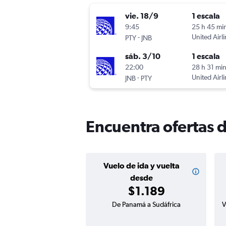
vie. 18/9
1 escala
9:45
25 h 45 mi
-
United Airl
PTY
JNB
sáb. 3/10
1 escala
22:00
28 h 31 mi
-
United Airl
JNB
PTY
Encuentra ofertas 
Vuelo de ida y vuelta
desde
$1.189
De Panamá a Sudáfrica
V