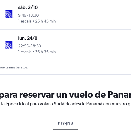
sáb. 3/10
9:45
-
18:30
1 escala
25 h 45 min
lun. 24/8
22:55
-
18:30
1 escala
36 h 35 min
 vuelta más baratos.
ara reservar un vuelo de Pana
 la época ideal para volar a Sudáfricadesde Panamá con nuestro g
PTY-JNB