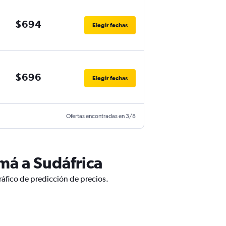
$694
Elegir fechas
$696
Elegir fechas
Ofertas encontradas en 3/8
má a Sudáfrica
ráfico de predicción de precios.