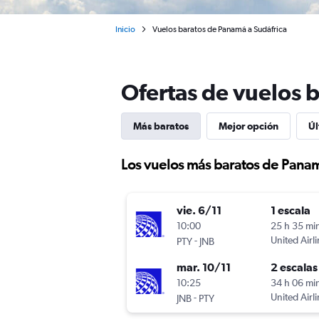
Inicio
Vuelos baratos de Panamá a Sudáfrica
Ofertas de vuelos 
Más baratos
Mejor opción
Úl
Los vuelos más baratos de Panam
vie. 6/11
1 escala
10:00
25 h 35 mi
-
United Airl
PTY
JNB
mar. 10/11
2 escalas
10:25
34 h 06 mi
-
United Airl
JNB
PTY