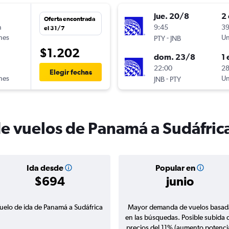
jue. 20/8
2 
Oferta encontrada
n
9:45
39
el 31/7
ines
-
Un
PTY
JNB
$1.202
dom. 23/8
1 
n
22:00
28
Elegir fechas
ines
-
Un
JNB
PTY
de vuelos de Panamá a Sudáfric
Ida desde
Popular en
$694
junio
uelo de ida de Panamá a Sudáfrica
Mayor demanda de vuelos basad
en las búsquedas. Posible subida 
precios del 11% (aumento potenci