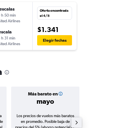
escalas
Oferta encontrada
 h 50 min
el 4/8
ited Airlines
$1.341
escala
 h 31 min
Elegir fechas
ited Airlines
a
Más barato en
Precio prom
mayo
$1.97
a
Los precios de vuelos más baratos
Promedio de vuelos de 
de
en promedio. Posible baja de
en agosto 20
al
precios del 5% (ahorro potencial de