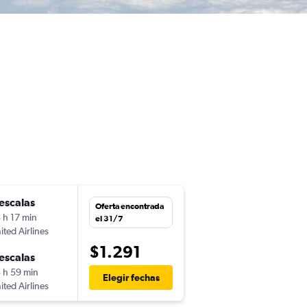
escalas
Oferta encontrada
 h 17 min
el 31/7
ited Airlines
$1.291
escalas
 h 59 min
Elegir fechas
ited Airlines