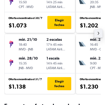
15:50
14 h 25 min
20:35
CPT
-
MVD
LATAM Airlines
JNB
-
MVD
Oferta encontrada el 30/7
Oferta encontrada 
Elegir
$1.073
$1.202
fechas
mié. 21/10
2 escalas
mié. 21/
18:40
17 h 45 min
16:45
MVD
-
JNB
LATAM Airlines
MVD
-
CPT
mié. 28/10
1 escala
mié. 28
15:35
14 h 45 min
9:00
JNB
-
MVD
LATAM Airlines
CPT
-
MVD
Oferta encontrada el 31/7
Oferta encontrada 
Elegir
$1.138
$1.230
fechas