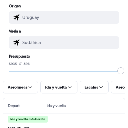
Origen
Vuela a
Presupuesto
$935 - $1.896
Aerolíneas
Ida y vuelta
Escalas
Aerop
Depart
Ida y vuelta
Ida y vuelta más barata