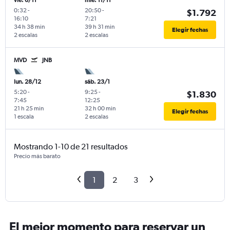
vie. 6/11
mié. 11/11
0:32
-
20:50
-
$1.792
16:10
7:21
34 h 38 min
39 h 31 min
Elegir fechas
2 escalas
2 escalas
MVD
JNB
lun. 28/12
sáb. 23/1
5:20
-
9:25
-
$1.830
7:45
12:25
21 h 25 min
32 h 00 min
Elegir fechas
1 escala
2 escalas
Mostrando 1-10 de 21 resultados
Precio más barato
1
2
3
El mejor momento para reservar un