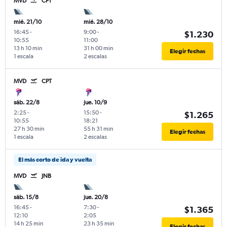
MVD
CPT
mié. 21/10
mié. 28/10
16:45
-
9:00
-
$1.230
10:55
11:00
13 h 10 min
31 h 00 min
Elegir fechas
1 escala
2 escalas
MVD
CPT
sáb. 22/8
jue. 10/9
2:25
-
15:50
-
$1.265
10:55
18:21
27 h 30 min
55 h 31 min
Elegir fechas
1 escala
2 escalas
El más corto de ida y vuelta
MVD
JNB
sáb. 15/8
jue. 20/8
16:45
-
7:30
-
$1.365
12:10
2:05
14 h 25 min
23 h 35 min
Elegir fechas