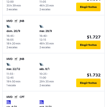
12:00
11:05
35 h 39 min
46 h 25 min
Elegir fechas
2 escalas
2 escalas
MVD
JNB
dom. 20/9
mar. 29/9
16:45
-
16:40
-
$1.727
16:05
12:15
18 h 20 min
48 h 35 min
Elegir fechas
2 escalas
2 escalas
MVD
JNB
mar. 22/12
sáb. 9/1
11:55
-
10:25
-
$1.732
12:45
11:00
19 h 50 min
29 h 35 min
Elegir fechas
1 escala
2 escalas
MVD
CPT