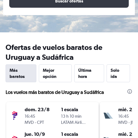
Buscar ofertas
Ofertas de vuelos baratos de
Uruguay a Sudáfrica
Más
Mejor
Última
Solo
baratos
opción
hora
ida
Los vuelos más baratos de Uruguay a Sudáfrica
dom. 23/8
1 escala
mié. 21/
16:45
13 h 10 min
16:45
MVD
-
CPT
LATAM Airlines
MVD
-
JNB
jue. 10/9
1 escala
mié. 28