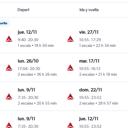
Depart
Ida y vuelta
uelta
jue. 12/11
vie. 27/11
9:40
-
20:30
10:55
-
17:29
1 escala
18 h 50 min
1 escala
22 h 34 min
lun. 26/10
mar. 17/11
17:04
-
20:30
10:55
-
16:13
2 escalas
36 h 26 min
2 escalas
21 h 18 min
lun. 9/11
dom. 22/11
7:35
-
20:30
10:55
-
23:52
2 escalas
20 h 55 min
2 escalas
28 h 57 min
lun. 9/11
jue. 12/11
7:35
-
20:30
10:55
-
23:52