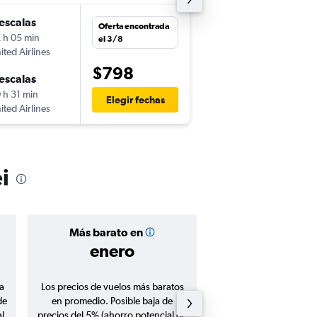
escalas
dom. 27/9
Oferta encontrada
 h 05 min
0:35
el 3/8
ited Airlines
LAX
-
TPE
$798
escalas
sáb. 31/10
 h 31 min
23:40
Elegir fechas
ited Airlines
TPE
-
LAX
i
Más barato en
Precio prom
enero
$840
a
Los precios de vuelos más baratos
Promedio de vuelos de 
de
en promedio. Posible baja de
en agosto 20
l
precios del 5% (ahorro potencial de