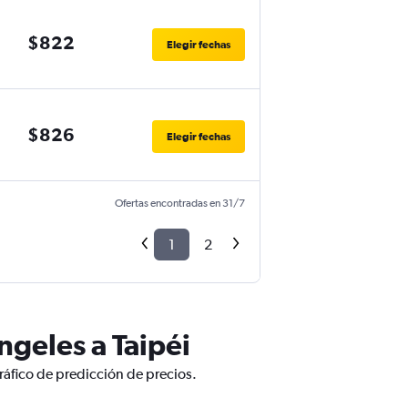
$822
Elegir fechas
$826
Elegir fechas
Ofertas encontradas en 31/7
1
2
ngeles a Taipéi
ráfico de predicción de precios.