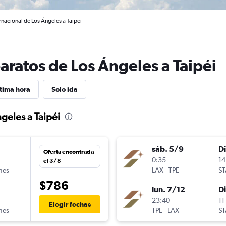
rnacional de Los Ángeles a Taipéi
aratos de Los Ángeles a Taipéi
tima hora
Solo ida
geles a Taipéi
sáb. 5/9
D
Oferta encontrada
n
0:35
14
el 3/8
ines
LAX
-
TPE
ST
$786
lun. 7/12
D
23:40
11
Elegir fechas
ines
TPE
-
LAX
ST