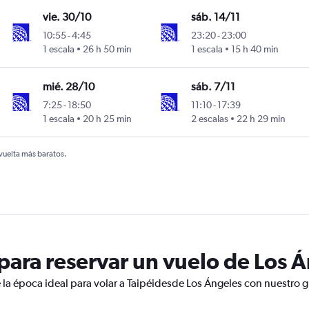
vie. 30/10
sáb. 14/11
10:55
-
4:45
23:20
-
23:00
1 escala
26 h 50 min
1 escala
15 h 40 min
mié. 28/10
sáb. 7/11
7:25
-
18:50
11:10
-
17:39
1 escala
20 h 25 min
2 escalas
22 h 29 min
 vuelta más baratos.
ara reservar un vuelo de Los Á
 la época ideal para volar a Taipéidesde Los Ángeles con nuestro g