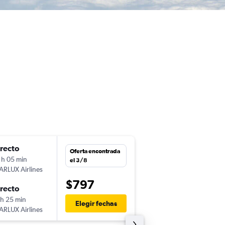
irecto
mié. 30/9
Oferta encontrada
 h 05 min
0:35
el 3/8
ARLUX Airlines
LAX
-
TPE
$797
irecto
mar. 20/10
 h 25 min
0:10
Elegir fechas
ARLUX Airlines
TPE
-
LAX