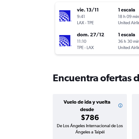
vie. 13/11
1 escala
9:41
18 h 09 mi
LAX
-
TPE
United Airl
dom. 27/12
1 escala
11:10
36 h 30 mi
TPE
-
LAX
United Airl
Encuentra ofertas d
Vuelo de ida y vuelta
desde
$786
De Los Ángeles Internacional de Los
Ángeles a Taipéi