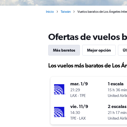
Inicio
Taiwán
Vuelos baratos de Los Ángeles Inte
Ofertas de vuelos b
Más baratos
Mejor opción
Úl
Los vuelos más baratos de Los Án
mar. 1/9
1 escala
21:29
15 h 36 mi
LAX
-
TPE
United Airl
vie. 11/9
2 escalas
14:30
21 h 17 min
TPE
-
LAX
United Airl