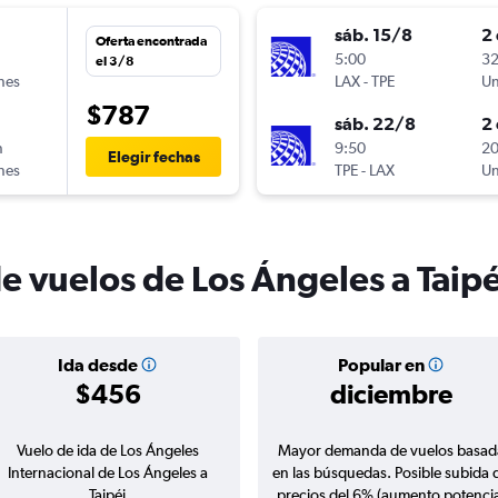
sáb. 15/8
2 
Oferta encontrada
n
5:00
32
el 3/8
ines
LAX
-
TPE
Un
$787
sáb. 22/8
2 
n
9:50
20
Elegir fechas
ines
TPE
-
LAX
Un
e vuelos de Los Ángeles a Taipé
Ida desde
Popular en
$456
diciembre
Vuelo de ida de Los Ángeles
Mayor demanda de vuelos basad
Internacional de Los Ángeles a
en las búsquedas. Posible subida 
Taipéi
precios del 6% (aumento potencia