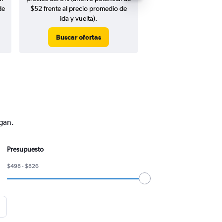
de
$52 frente al precio promedio de
ida y vuelta).
Buscar ofertas
Buscar ofert
ngan.
Presupuesto
$498 - $826