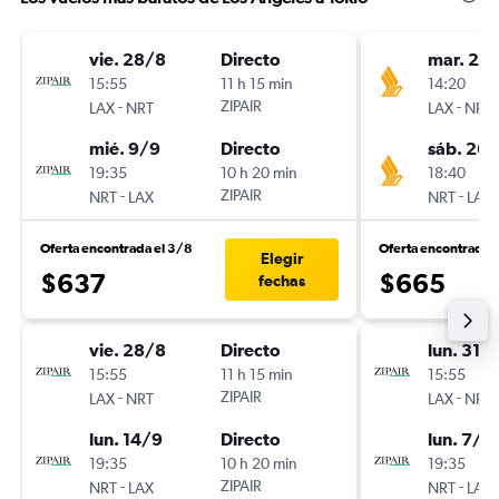
vie. 28/8
Directo
mar. 25
15:55
11 h 15 min
14:20
-
ZIPAIR
-
LAX
NRT
LAX
NRT
mié. 9/9
Directo
sáb. 26
19:35
10 h 20 min
18:40
-
ZIPAIR
-
NRT
LAX
NRT
LAX
Oferta encontrada el 3/8
Oferta encontrada 
Elegir
$637
$665
fechas
vie. 28/8
Directo
lun. 31/
15:55
11 h 15 min
15:55
-
ZIPAIR
-
LAX
NRT
LAX
NRT
lun. 14/9
Directo
lun. 7/9
19:35
10 h 20 min
19:35
-
ZIPAIR
-
NRT
LAX
NRT
LAX