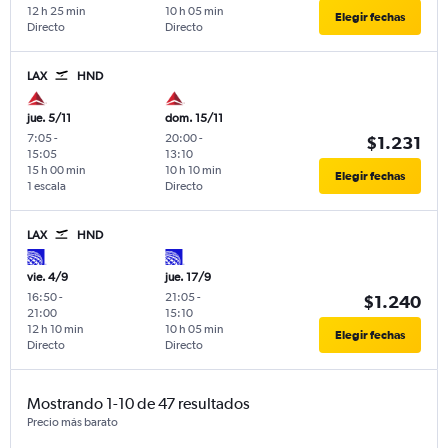
12 h 25 min
10 h 05 min
Elegir fechas
Directo
Directo
LAX
HND
jue. 5/11
dom. 15/11
7:05
-
20:00
-
$1.231
15:05
13:10
15 h 00 min
10 h 10 min
Elegir fechas
1 escala
Directo
LAX
HND
vie. 4/9
jue. 17/9
16:50
-
21:05
-
$1.240
21:00
15:10
12 h 10 min
10 h 05 min
Elegir fechas
Directo
Directo
Mostrando 1-10 de 47 resultados
Precio más barato