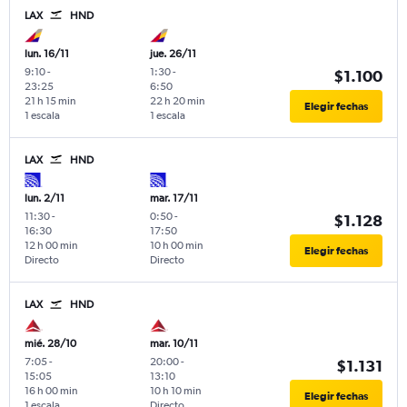
LAX
HND
lun. 16/11
jue. 26/11
9:10
-
1:30
-
$1.100
23:25
6:50
21 h 15 min
22 h 20 min
Elegir fechas
1 escala
1 escala
LAX
HND
lun. 2/11
mar. 17/11
11:30
-
0:50
-
$1.128
16:30
17:50
12 h 00 min
10 h 00 min
Elegir fechas
Directo
Directo
LAX
HND
mié. 28/10
mar. 10/11
7:05
-
20:00
-
$1.131
15:05
13:10
16 h 00 min
10 h 10 min
Elegir fechas
1 escala
Directo