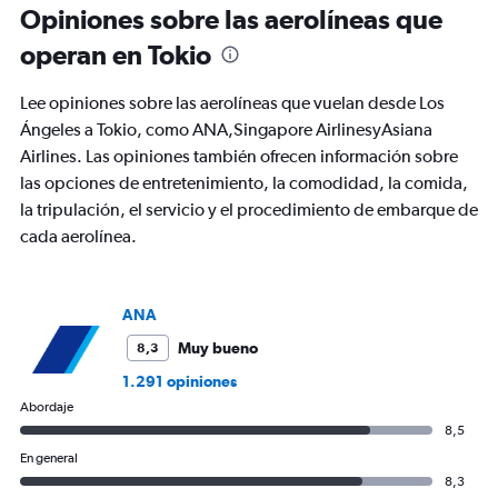
Todos
Opiniones sobre las aerolíneas que
los
operan en Tokio
horarios
son
de
Lee opiniones sobre las aerolíneas que vuelan desde Los
salida.
Ángeles a Tokio, como ANA,Singapore AirlinesyAsiana
Range:
Airlines. Las opiniones también ofrecen información sobre
7
categories.
las opciones de entretenimiento, la comodidad, la comida,
The
la tripulación, el servicio y el procedimiento de embarque de
chart
cada aerolínea.
has
1
Y
axis
ANA
displaying
values.
Muy bueno
8,3
Range:
1.291 opiniones
0
Abordaje
to
1800.
8,5
En general
8,3