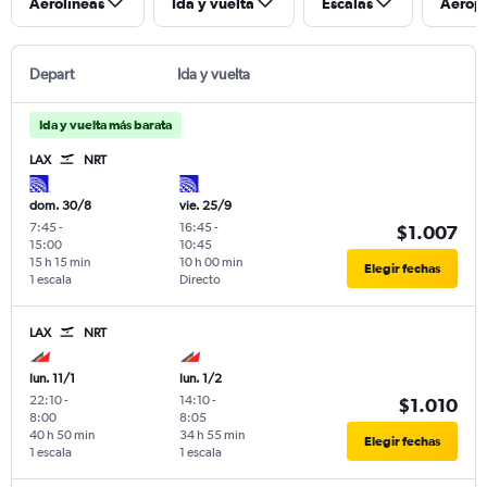
Aerolíneas
Ida y vuelta
Escalas
Aerop
Depart
Ida y vuelta
Ida y vuelta más barata
LAX
NRT
dom. 30/8
vie. 25/9
7:45
-
16:45
-
$1.007
15:00
10:45
15 h 15 min
10 h 00 min
Elegir fechas
1 escala
Directo
LAX
NRT
lun. 11/1
lun. 1/2
22:10
-
14:10
-
$1.010
8:00
8:05
40 h 50 min
34 h 55 min
Elegir fechas
1 escala
1 escala