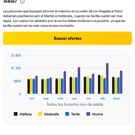
Tokio?
91
categories.
Las personas que busquen ahorrar al máximo en su vuelo de Los Ángeles a Tokio
The
deberían plantearse salir el Martes a mediodía, cuando las tarifas suelen ser más
chart
bajas. Los vuelos los sábados por la noche deben evitarse si es posible, ya que las
has
tarifas suelen ser las más caras en ese momento.
1
Y
Buscar ofertas
axis
displaying
values.
$1.800
Range:
Bar
Chart
0
graphic.
chart
$1.200
to
with
1200.
4
data
$600
series.
0
The
lun.
mar.
mié.
jue.
vie.
sáb.
dom.
chart
Todos los horarios son de salida
has
1
Mañana
Mediodía
Tarde
Noche
End
of
X
interactive
axis
chart
displaying