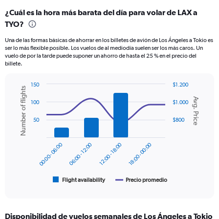
categories.
¿Cuál es la hora más barata del día para volar de LAX a
Range:
TYO?
12
categories.
Una de las formas básicas de ahorrar en los billetes de avión de Los Ángeles a Tokio es
The
ser lo más flexible posible. Los vuelos de al mediodía suelen ser los más caros. Un
chart
vuelo de por la tarde puede suponer un ahorro de hasta el 25 % en el precio del
has
billete.
1
Y
150
$1.200
axis
Number of flights
Combination
Chart
displaying
Avg. Price
graphic.
chart
100
$1.000
values.
with
Range:
2
50
$800
data
0
series.
to
1200.
00:00 - 06:00
06:00 - 12:00
12:00 - 18:00
18:00 - 00:00
The
chart
has
1
Flight availability
Precio promedio
End
of
X
interactive
axis
chart
displaying
Disponibilidad de vuelos semanales de Los Ángeles a Tokio
categories.