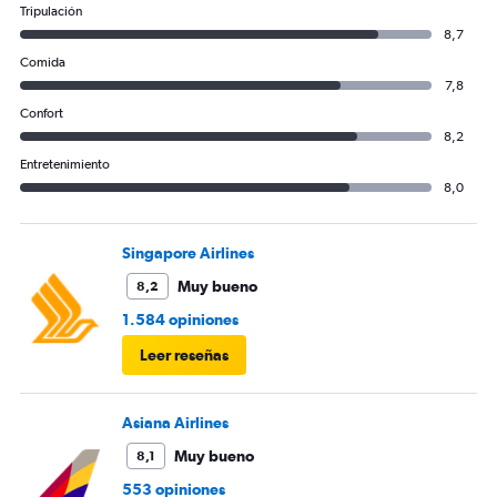
Tripulación
8,7
Comida
7,8
Confort
8,2
Entretenimiento
8,0
Singapore Airlines
Muy bueno
8,2
1.584 opiniones
Leer reseñas
Asiana Airlines
Muy bueno
8,1
553 opiniones