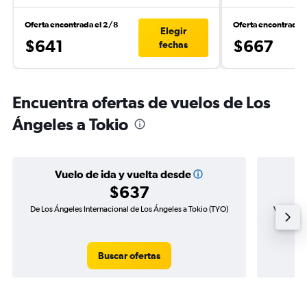
Oferta encontrada el 2/8
Oferta encontrada e
Elegir
$641
$667
fechas
Encuentra ofertas de vuelos de Los
Ángeles a Tokio
Vuelo de ida y vuelta desde
$637
De Los Ángeles Internacional de Los Ángeles a Tokio (TYO)
Vuelo de 
Buscar ofertas