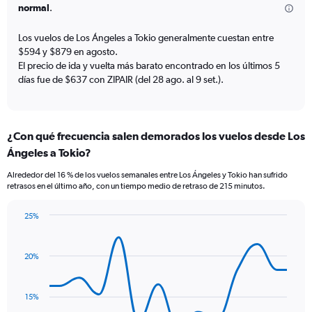
The
normal
.
chart
has
Los vuelos de Los Ángeles a Tokio generalmente cuestan entre
1
$594 y $879 en agosto.
Y
El precio de ida y vuelta más barato encontrado en los últimos 5
axis
días fue de $637 con ZIPAIR (del 28 ago. al 9 set.).
displaying
values.
Range:
0
¿Con qué frecuencia salen demorados los vuelos desde Los
to
36.
Ángeles a Tokio?
Alrededor del 16 % de los vuelos semanales entre Los Ángeles y Tokio han sufrido
retrasos en el último año, con un tiempo medio de retraso de 215 minutos.
25%
Line
Chart
graphic.
chart
with
20%
14
data
points.
15%