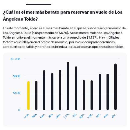
¿Cuál es el mes más barato para reservar un vuelo de Los
Ángeles a Tokio?
En este momento, enero es el mes más barato en el que se puede reservar un vuelo de
Los Ángeles a Tokio (a un promedio de $676). Actualmente, volar de Los Ángeles a
Tokio en junio es el momento más caro (a un promedio de $1.137). Hay múltiples
factores que influyen en el precio de un vuelo, por lo que comparar aerolíneas,
aeropuertos de salida y horarios les brinda a los usuarios más opciones disponibles.
$1.200
Bar
Chart
graphic.
chart
with
$800
12
bars.
$400
The
chart
has
0
1
mar.
jun.
sep.
dic.
ene.
abr.
jul.
oct.
feb.
may.
ago.
nov.
X
End
of
axis
interactive
displaying
chart