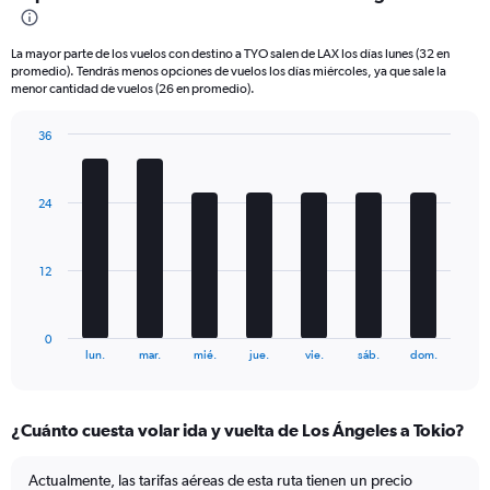
Range:
6
La mayor parte de los vuelos con destino a TYO salen de LAX los días lunes (32 en
categories.
promedio). Tendrás menos opciones de vuelos los días miércoles, ya que sale la
The
menor cantidad de vuelos (26 en promedio).
chart
has
36
2
Bar
Chart
Y
graphic.
chart
axes
with
displaying
24
7
Avg.
bars.
Price
and
The
12
Number
chart
of
has
flights.
1
0
X
End
lun.
mar.
mié.
jue.
vie.
sáb.
dom.
of
axis
interactive
displaying
chart
categories.
¿Cuánto cuesta volar ida y vuelta de Los Ángeles a Tokio?
Range:
7
categories.
Actualmente, las tarifas aéreas de esta ruta tienen un precio