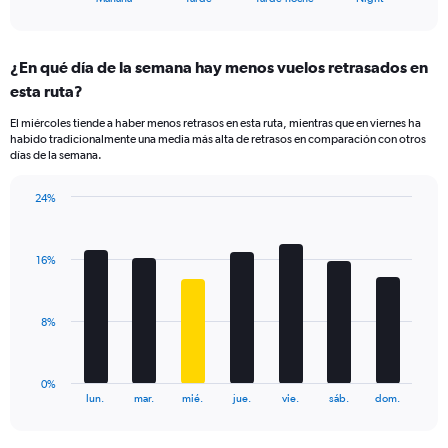
of
axis
interactive
displaying
chart
categories.
¿En qué día de la semana hay menos vuelos retrasados en
Range:
esta ruta?
4
categories.
El miércoles tiende a haber menos retrasos en esta ruta, mientras que en viernes ha
The
habido tradicionalmente una media más alta de retrasos en comparación con otros
chart
días de la semana.
has
1
24%
Y
Bar
Chart
axis
graphic.
chart
displaying
with
values.
16%
7
Range:
bars.
0
to
The
8%
24.
chart
has
1
0%
X
End
lun.
mar.
mié.
jue.
vie.
sáb.
dom.
of
axis
interactive
displaying
chart