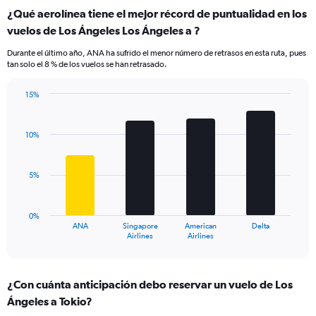
categories.
¿Qué aerolínea tiene el mejor récord de puntualidad en los
Range:
vuelos de Los Ángeles Los Ángeles a ?
7
categories.
Durante el último año, ANA ha sufrido el menor número de retrasos en esta ruta, pues
The
tan solo el 8 % de los vuelos se han retrasado.
chart
has
15%
1
Bar
Chart
Y
graphic.
chart
axis
with
10%
displaying
4
values.
bars.
Range:
5%
0
The
to
chart
24.
has
0%
1
ANA
Singapore
American
Delta
X
End
Airlines
Airlines
of
axis
interactive
displaying
chart
categories.
¿Con cuánta anticipación debo reservar un vuelo de Los
Range:
Ángeles a Tokio?
4
categories.