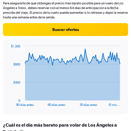
Para asegurarte de que obtengas el precio más barato posible para un vuelo de Los
The
Ángeles a Tokio, debes reservar con al menos 64 días de anticipación a la fecha
chart
prevista del viaje. El precio de tu vuelo puede aumentar si lo retrasas y dejas la reserva
has
hasta una semana antes de la salida.
1
Y
Buscar ofertas
axis
displaying
values.
$1.200
Range:
Chart
Chart
0
graphic.
with
to
91
$800
data
15.
points.
The
$400
chart
has
1
0
X
End
90 días antes
60 días antes
30 días antes
El mis…
of
axis
interactive
displaying
chart
categories.
¿Cuál es el día más barato para volar de Los Ángeles a
Range: