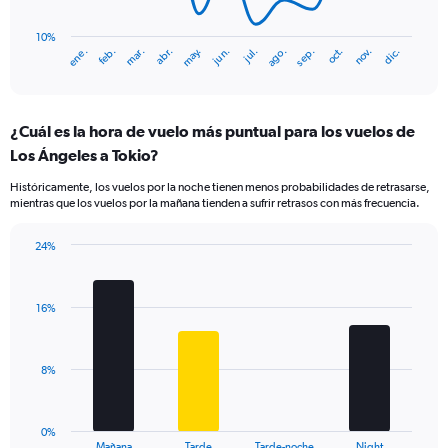
The
chart
has
10%
ene.
abr.
jul.
oct.
mar.
jun.
sep.
dic.
feb.
may.
ago.
nov.
1
End
of
X
interactive
axis
chart
displaying
¿Cuál es la hora de vuelo más puntual para los vuelos de
categories.
Range:
Los Ángeles a Tokio?
14
Históricamente, los vuelos por la noche tienen menos probabilidades de retrasarse,
categories.
mientras que los vuelos por la mañana tienden a sufrir retrasos con más frecuencia.
The
chart
has
24%
Bar
1
Chart
graphic.
chart
Y
with
axis
16%
4
displaying
bars.
values.
Range:
The
8%
10
chart
to
has
25.
1
0%
X
End
Mañana
Tarde
Tarde-noche
Night