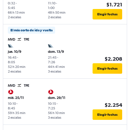
0:32
-
11:10
-
$1.721
5:45
1:00
66 h 13 min
48 h 50 min
Elegir fechas
2 escalas
2 escalas
El más corto de ida y vuelta
MVD
TPE
jue. 10/9
dom. 13/9
16:45
-
21:45
-
$2.208
8:05
7:26
52 h 20 min
44 h 41 min
Elegir fechas
2 escalas
3 escalas
MVD
TPE
mié. 25/11
dom. 29/11
10:10
-
10:15
-
$2.254
8:45
7:25
59 h 35 min
56 h 10 min
Elegir fechas
2 escalas
3 escalas