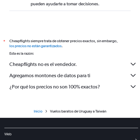
pueden ayudarte a tomar decisiones.
Cheapflights siempre trata de obtener precios exactos, sin embargo,
*
los precios no están garantizados
.
Esta es la razón:
Cheapflights no es el vendedor.
Agregamos montones de datos para ti
¿Por qué los precios no son 100% exactos?
Inicio
Vuelos baratos de Uruguay a Taiwán
Web