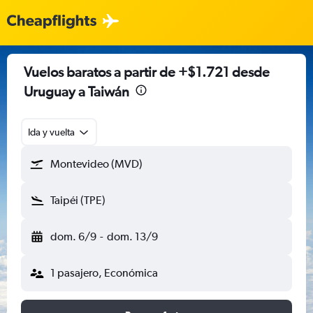
Vuelos baratos a partir de +$1.721 desde
Uruguay a Taiwán
Ida y vuelta
Montevideo (MVD)
Taipéi (TPE)
dom. 6/9
-
dom. 13/9
1 pasajero, Económica