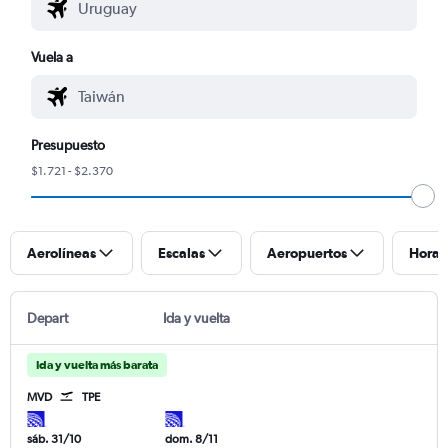
Vuela a
Presupuesto
$1.721 - $2.370
Aerolíneas
Escalas
Aeropuertos
Horar
Depart
Ida y vuelta
Ida y vuelta más barata
MVD
TPE
sáb. 31/10
dom. 8/11