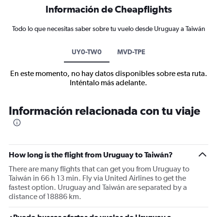
Información de Cheapflights
Todo lo que necesitas saber sobre tu vuelo desde Uruguay a Taiwán
UY0-TW0
MVD-TPE
En este momento, no hay datos disponibles sobre esta ruta.
Inténtalo más adelante.
Información relacionada con tu viaje
How long is the flight from Uruguay to Taiwán?
There are many flights that can get you from Uruguay to
Taiwán in 66 h 13 min. Fly via United Airlines to get the
fastest option. Uruguay and Taiwán are separated by a
distance of 18886 km.