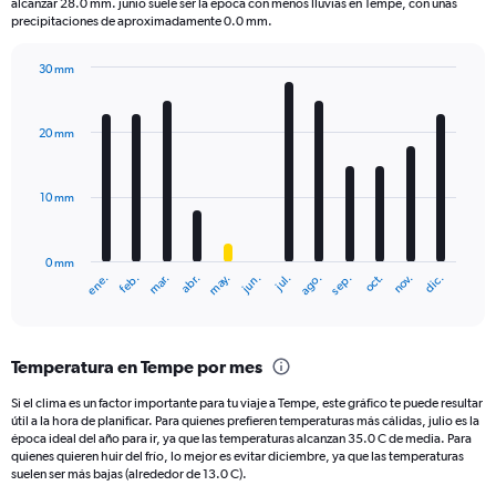
The
alcanzar 28.0 mm. junio suele ser la época con menos lluvias en Tempe, con unas
chart
precipitaciones de aproximadamente 0.0 mm.
has
1
30 mm
Y
Bar
Chart
axis
graphic.
chart
displaying
with
20 mm
12
values.
bars.
Range:
0
10 mm
The
to
chart
300.
has
0 mm
1
ene.
feb.
mar.
abr.
may.
jun.
jul.
ago.
sep.
oct.
nov.
dic.
X
End
of
axis
interactive
displaying
chart
categories.
Temperatura en Tempe por mes
Range:
12
Si el clima es un factor importante para tu viaje a Tempe, este gráfico te puede resultar
categories.
útil a la hora de planificar. Para quienes prefieren temperaturas más cálidas, julio es la
The
época ideal del año para ir, ya que las temperaturas alcanzan 35.0 C de media. Para
chart
quienes quieren huir del frío, lo mejor es evitar diciembre, ya que las temperaturas
suelen ser más bajas (alrededor de 13.0 C).
has