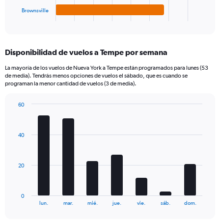
1
Brownsville
X
End
of
axis
interactive
displaying
chart
categories.
Disponibilidad de vuelos a Tempe por semana
Range:
4
La mayoría de los vuelos de Nueva York a Tempe están programados para lunes (53
categories.
de media). Tendrás menos opciones de vuelos el sábado, que es cuando se
The
programan la menor cantidad de vuelos (3 de media).
chart
has
60
1
Bar
Chart
Y
graphic.
chart
axis
with
40
7
displaying
bars.
values.
Range:
The
0
20
chart
to
has
420.
1
0
X
End
lun.
mar.
mié.
jue.
vie.
sáb.
dom.
of
axis
interactive