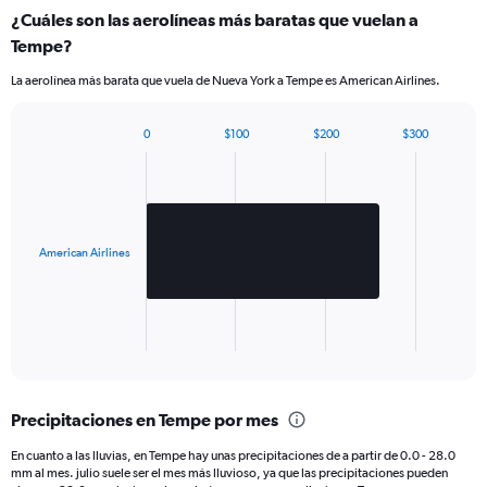
¿Cuáles son las aerolíneas más baratas que vuelan a
Tempe?
La aerolínea más barata que vuela de Nueva York a Tempe es American Airlines.
0
$100
$200
$300
Bar
Chart
graphic.
chart
with
1
bar.
American Airlines
The
chart
has
1
X
End
of
axis
interactive
displaying
chart
categories.
Precipitaciones en Tempe por mes
Range:
1
En cuanto a las lluvias, en Tempe hay unas precipitaciones de a partir de 0.0 - 28.0
categories.
mm al mes. julio suele ser el mes más lluvioso, ya que las precipitaciones pueden