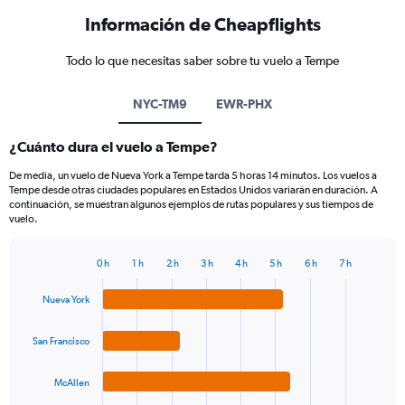
Información de Cheapflights
Todo lo que necesitas saber sobre tu vuelo a Tempe
NYC-TM9
EWR-PHX
¿Cuánto dura el vuelo a Tempe?
De media, un vuelo de Nueva York a Tempe tarda 5 horas 14 minutos. Los vuelos a
Tempe desde otras ciudades populares en Estados Unidos variarán en duración. A
continuación, se muestran algunos ejemplos de rutas populares y sus tiempos de
vuelo.
0 h
1 h
2 h
3 h
4 h
5 h
6 h
7 h
Bar
Chart
graphic.
chart
Nueva York
with
4
bars.
San Francisco
The
McAllen
chart
has