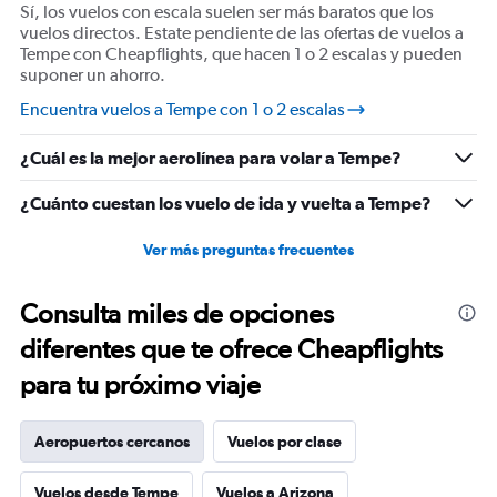
Sí, los vuelos con escala suelen ser más baratos que los
axis
vuelos directos. Estate pendiente de las ofertas de vuelos a
displaying
Tempe con Cheapflights, que hacen 1 o 2 escalas y pueden
values.
suponer un ahorro.
Range:
10
Encuentra vuelos a Tempe con 1 o 2 escalas
to
40.
¿Cuál es la mejor aerolínea para volar a Tempe?
¿Cuánto cuestan los vuelo de ida y vuelta a Tempe?
Ver más preguntas frecuentes
Consulta miles de opciones
diferentes que te ofrece Cheapflights
para tu próximo viaje
Aeropuertos cercanos
Vuelos por clase
Vuelos desde Tempe
Vuelos a Arizona