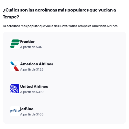
displaying
chart
categories.
¿Cuáles son las aerolíneas más populares que vuelan a
Range:
Tempe?
7
categories.
La aerolínea más popular que vuela de Nueva York a Tempe es American Airlines.
The
chart
has
Frontier
1
A partir de $46
Y
axis
displaying
American Airlines
values.
A partir de $128
Range:
0
to
United Airlines
60.
A partir de $319
JetBlue
A partir de $163