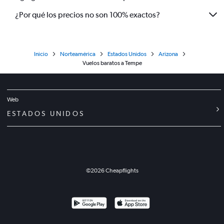
¿Por qué los precios no son 100% exactos?
Inicio
Norteamérica
Estados Unidos
Arizona
Vuelos baratos a Tempe
Web
ESTADOS UNIDOS
©
2026
Cheapflights