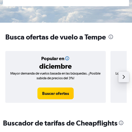
Busca ofertas de vuelo a Tempe
Popular en
diciembre
Mayor demanda de vuelos basada en las búsquedas. ¡Posible
Los precio
subida de precios del 3%!
de precio
Buscar ofertas
Buscador de tarifas de Cheapflights