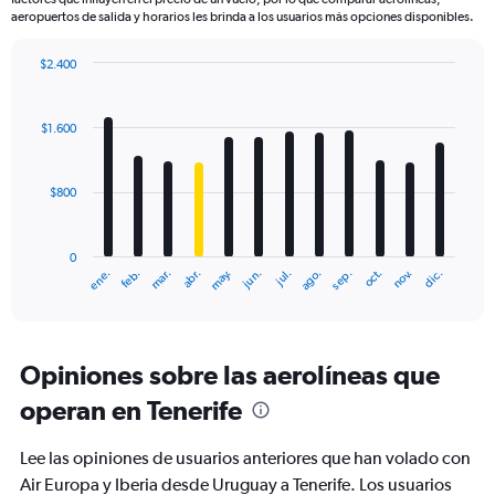
aeropuertos de salida y horarios les brinda a los usuarios más opciones disponibles.
$2.400
Bar
Chart
graphic.
chart
with
$1.600
12
bars.
$800
The
chart
has
0
1
mar.
jun.
sep.
dic.
ene.
abr.
jul.
oct.
feb.
may.
ago.
nov.
X
End
of
axis
interactive
displaying
chart
categories.
Range:
Opiniones sobre las aerolíneas que
12
operan en Tenerife
categories.
The
chart
Lee las opiniones de usuarios anteriores que han volado con
has
Air Europa y Iberia desde Uruguay a Tenerife. Los usuarios
1