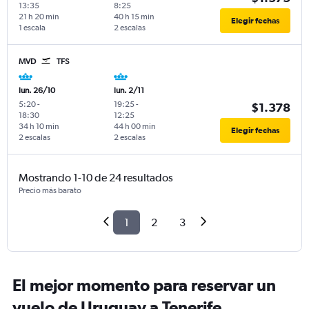
13:35
8:25
21 h 20 min
40 h 15 min
Elegir fechas
1 escala
2 escalas
MVD
TFS
lun. 26/10
lun. 2/11
5:20
-
19:25
-
$1.378
18:30
12:25
34 h 10 min
44 h 00 min
Elegir fechas
2 escalas
2 escalas
Mostrando 1-10 de 24 resultados
Precio más barato
1
2
3
El mejor momento para reservar un
vuelo de Uruguay a Tenerife