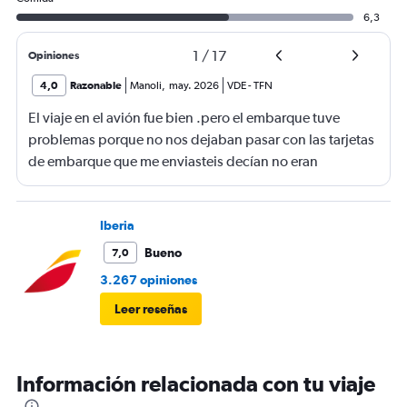
6,3
1
/
17
Opiniones
4,0
Razonable
Manoli
,
may. 2026
VDE
-
TFN
El viaje en el avión fue bien .pero el embarque tuve
problemas porque no nos dejaban pasar con las tarjetas
de embarque que me enviasteis decían no eran
completas nonponia vuelo y querían los billetes y yo no
los tenía casi perdemos el vuelo.suerte de una chica que
nos dejó pasar
Iberia
Bueno
7,0
3.267 opiniones
Leer reseñas
Información relacionada con tu viaje