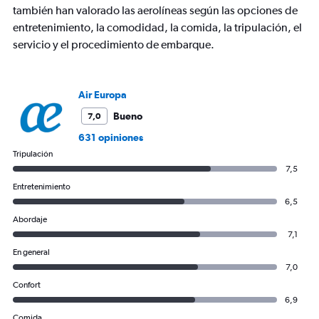
también han valorado las aerolíneas según las opciones de
Y
axis
entretenimiento, la comodidad, la comida, la tripulación, el
displaying
servicio y el procedimiento de embarque.
values.
Range:
0
to
Air Europa
2400.
Bueno
7,0
631 opiniones
Tripulación
7,5
Entretenimiento
6,5
Abordaje
7,1
En general
7,0
Confort
6,9
Comida