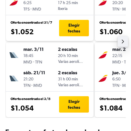
6:25
17 h 25 min
20:20
-
Iberia
-
TFS
MVD
TFN
MVD
Oferta encontrada el 31/7
Oferta encontrada 
Elegir
$1.052
$1.060
fechas
mar. 3/11
2 escalas
mar. 27
18:45
20 h 10 min
22:15
-
Varias aerolíneas
-
MVD
TFN
MVD
TFN
sáb. 21/11
2 escalas
jue. 3/1
21:20
31 h 00 min
6:50
-
Varias aerolíneas
-
TFN
MVD
TFN
MVD
Oferta encontrada el 3/8
Oferta encontrada 
Elegir
$1.054
$1.084
fechas