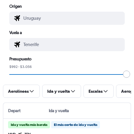
Origen
Vuela a
Presupuesto
$992 - $3.056
Aerolíneas
Ida y vuelta
Escalas
Aerop
Depart
Ida y vuelta
Ida y vuelta más barata
El más corto de ida y vuelta