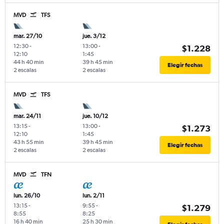
MVD
TFS
mar. 27/10
jue. 3/12
12:30
-
13:00
-
$1.228
12:10
1:45
44 h 40 min
39 h 45 min
Elegir fechas
2 escalas
2 escalas
MVD
TFS
mar. 24/11
jue. 10/12
13:15
-
13:00
-
$1.273
12:10
1:45
43 h 55 min
39 h 45 min
Elegir fechas
2 escalas
2 escalas
MVD
TFN
lun. 26/10
lun. 2/11
13:15
-
9:55
-
$1.279
8:55
8:25
16 h 40 min
25 h 30 min