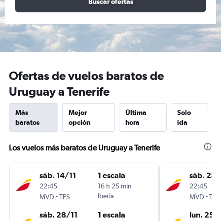
Buscar ofertas
Ofertas de vuelos baratos de
Uruguay a Tenerife
Más
Mejor
Última
Solo
baratos
opción
hora
ida
Los vuelos más baratos de Uruguay a Tenerife
sáb. 14/11
1 escala
sáb. 28/
22:45
16 h 25 min
22:45
-
Iberia
-
MVD
TFS
MVD
TFN
sáb. 28/11
1 escala
lun. 25/