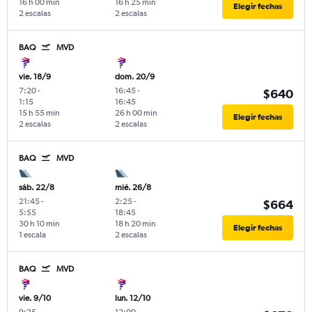
16 h 00 min
16 h 25 min
Elegir fechas
2 escalas
2 escalas
BAQ
MVD
vie. 18/9
dom. 20/9
7:20
-
16:45
-
$640
1:15
16:45
15 h 55 min
26 h 00 min
Elegir fechas
2 escalas
2 escalas
BAQ
MVD
sáb. 22/8
mié. 26/8
21:45
-
2:25
-
$664
5:55
18:45
30 h 10 min
18 h 20 min
Elegir fechas
1 escala
2 escalas
BAQ
MVD
vie. 9/10
lun. 12/10