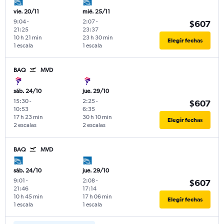
vie. 20/11
mié. 25/11
9:04
-
2:07
-
$607
21:25
23:37
10 h 21 min
23 h 30 min
Elegir fechas
1 escala
1 escala
BAQ
MVD
sáb. 24/10
jue. 29/10
15:30
-
2:25
-
$607
10:53
6:35
17 h 23 min
30 h 10 min
Elegir fechas
2 escalas
2 escalas
BAQ
MVD
sáb. 24/10
jue. 29/10
9:01
-
2:08
-
$607
21:46
17:14
10 h 45 min
17 h 06 min
Elegir fechas
1 escala
1 escala