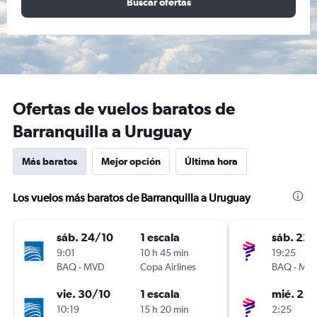
Buscar ofertas
Ofertas de vuelos baratos de
Barranquilla a Uruguay
Más baratos
Mejor opción
Última hora
Los vuelos más baratos de Barranquilla a Uruguay
sáb. 24/10
1 escala
sáb. 22
9:01
10 h 45 min
19:25
BAQ
-
MVD
Copa Airlines
BAQ
-
MV
vie. 30/10
1 escala
mié. 26
10:19
15 h 20 min
2:25