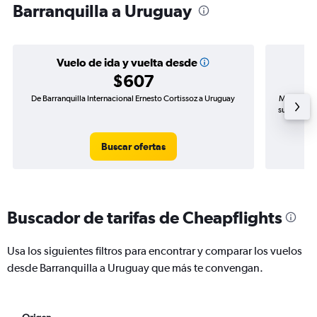
Barranquilla a Uruguay
Vuelo de ida y vuelta desde
$607
De Barranquilla Internacional Ernesto Cortissoz a Uruguay
Mayor dema
subida de 
Buscar ofertas
Buscador de tarifas de Cheapflights
Usa los siguientes filtros para encontrar y comparar los vuelos
desde Barranquilla a Uruguay que más te convengan.