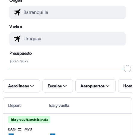
Origen
Vuela a
Presupuesto
$607 - $672
Aerolíneas
Escalas
Aeropuertos
Horar
Depart
Ida y vuelta
Ida y vuelta más barata
BAQ
MVD