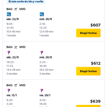
El más corto de ida y vuelta
BAQ
MVD
sáb. 22/8
mié. 26/8
9:05
-
2:16
-
$607
21:45
12:25
10 h 40 min
12 h 09 min
Elegir fechas
1 escala
1 escala
BAQ
MVD
sáb. 22/8
mié. 26/8
19:25
-
2:25
-
$612
11:53
16:45
14 h 28 min
16 h 20 min
Elegir fechas
2 escalas
2 escalas
BAQ
MVD
vie. 15/1
vie. 29/1
9:20
-
4:20
-
$639
3:20
18:45