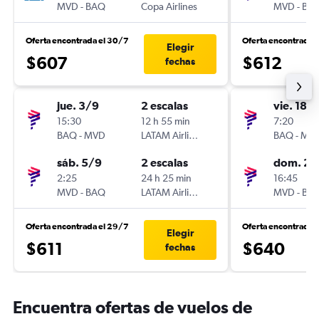
MVD
-
BAQ
Copa Airlines
MVD
-
BA
Oferta encontrada el 30/7
Oferta encontrada 
Elegir
$607
$612
fechas
jue. 3/9
2 escalas
vie. 18/
15:30
12 h 55 min
7:20
BAQ
-
MVD
LATAM Airlines
BAQ
-
MV
sáb. 5/9
2 escalas
dom. 20
2:25
24 h 25 min
16:45
MVD
-
BAQ
LATAM Airlines
MVD
-
BA
Oferta encontrada el 29/7
Oferta encontrada e
Elegir
$611
$640
fechas
Encuentra ofertas de vuelos de