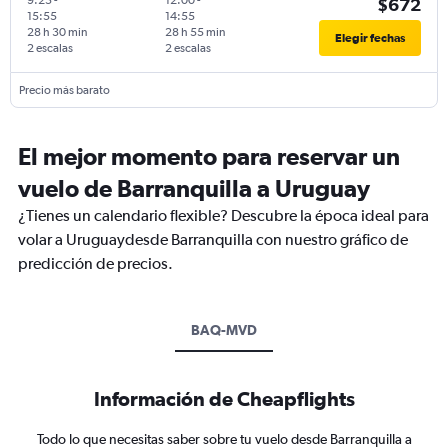
9:25
-
12:00
-
$672
15:55
14:55
28 h 30 min
28 h 55 min
Elegir fechas
2 escalas
2 escalas
Precio más barato
El mejor momento para reservar un
vuelo de Barranquilla a Uruguay
¿Tienes un calendario flexible? Descubre la época ideal para
volar a Uruguaydesde Barranquilla con nuestro gráfico de
predicción de precios.
BAQ-MVD
Información de Cheapflights
Todo lo que necesitas saber sobre tu vuelo desde Barranquilla a