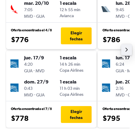
mar. 20/10
1 escala
lun. 28/
7:05
12 h 55 min
9:45
-
Avianca
-
MVD
GUA
MVD
GU
Oferta encontrada el 4/8
Oferta encontrada 
Elegir
$776
$786
fechas
jue. 17/9
1 escala
lun. 17/
4:20
14 h 26 min
6:24
-
Copa Airlines
-
GUA
MVD
GUA
MV
dom. 27/9
1 escala
jue. 20/
0:43
11 h 03 min
2:16
-
Copa Airlines
-
MVD
GUA
MVD
GU
Oferta encontrada el 7/8
Oferta encontrada 
Elegir
$778
$795
fechas