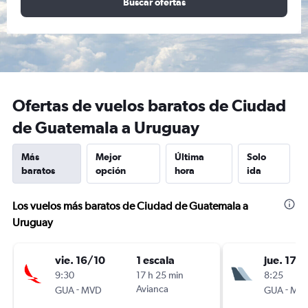
Buscar ofertas
Ofertas de vuelos baratos de Ciudad
de Guatemala a Uruguay
Más
Mejor
Última
Solo
baratos
opción
hora
ida
Los vuelos más baratos de Ciudad de Guatemala a
Uruguay
vie. 16/10
1 escala
jue. 17/
9:30
17 h 25 min
8:25
-
Avianca
-
GUA
MVD
GUA
MV