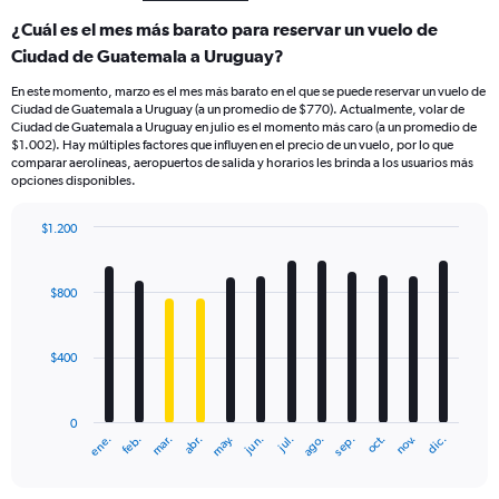
¿Cuál es el mes más barato para reservar un vuelo de
Ciudad de Guatemala a Uruguay?
En este momento, marzo es el mes más barato en el que se puede reservar un vuelo de
Ciudad de Guatemala a Uruguay (a un promedio de $770). Actualmente, volar de
Ciudad de Guatemala a Uruguay en julio es el momento más caro (a un promedio de
$1.002). Hay múltiples factores que influyen en el precio de un vuelo, por lo que
comparar aerolíneas, aeropuertos de salida y horarios les brinda a los usuarios más
opciones disponibles.
$1.200
Bar
Chart
graphic.
chart
with
$800
12
bars.
$400
The
chart
has
0
1
mar.
jun.
sep.
dic.
ene.
abr.
jul.
oct.
feb.
may.
ago.
nov.
X
End
of
axis
interactive
displaying
chart