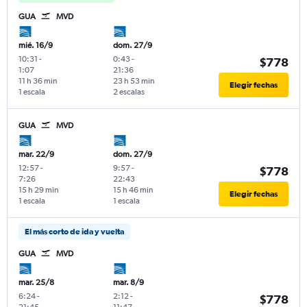
GUA
MVD
mié. 16/9
dom. 27/9
10:31
-
0:43
-
$778
1:07
21:36
11 h 36 min
23 h 53 min
Elegir fechas
1 escala
2 escalas
GUA
MVD
mar. 22/9
dom. 27/9
12:57
-
9:57
-
$778
7:26
22:43
15 h 29 min
15 h 46 min
Elegir fechas
1 escala
1 escala
El más corto de ida y vuelta
GUA
MVD
mar. 25/8
mar. 8/9
6:24
-
2:12
-
$778