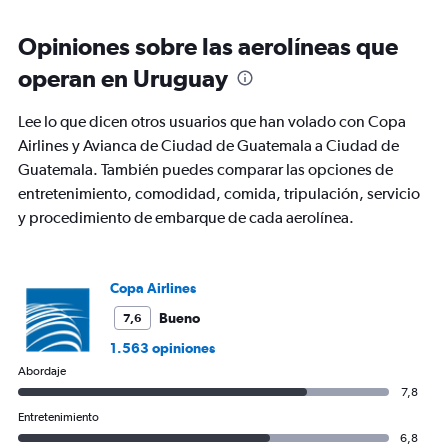
displaying
chart
categories.
Range:
Opiniones sobre las aerolíneas que
83
operan en Uruguay
categories.
The
chart
Lee lo que dicen otros usuarios que han volado con Copa
has
Airlines y Avianca de Ciudad de Guatemala a Ciudad de
1
Guatemala. También puedes comparar las opciones de
Y
axis
entretenimiento, comodidad, comida, tripulación, servicio
displaying
y procedimiento de embarque de cada aerolínea.
values.
Range:
0
to
Copa Airlines
1500.
Bueno
7,6
1.563 opiniones
Abordaje
7,8
Entretenimiento
6,8