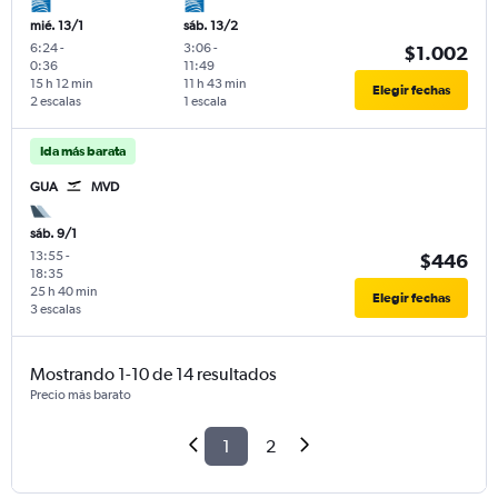
mié. 13/1
sáb. 13/2
6:24
-
3:06
-
$1.002
0:36
11:49
15 h 12 min
11 h 43 min
Elegir fechas
2 escalas
1 escala
Ida más barata
GUA
MVD
sáb. 9/1
13:55
-
$446
18:35
25 h 40 min
Elegir fechas
3 escalas
Mostrando 1-10 de 14 resultados
Precio más barato
1
2