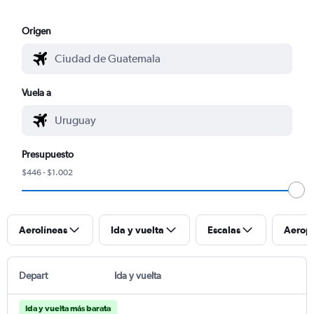
Origen
Vuela a
Presupuesto
$446 - $1.002
Aerolíneas
Ida y vuelta
Escalas
Aerop
Depart
Ida y vuelta
Ida y vuelta más barata