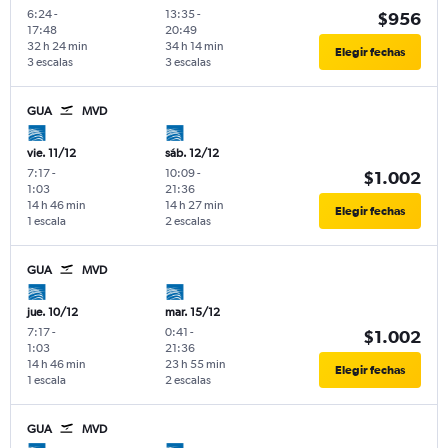
6:24
-
13:35
-
$956
17:48
20:49
32 h 24 min
34 h 14 min
Elegir fechas
3 escalas
3 escalas
GUA
MVD
vie. 11/12
sáb. 12/12
7:17
-
10:09
-
$1.002
1:03
21:36
14 h 46 min
14 h 27 min
Elegir fechas
1 escala
2 escalas
GUA
MVD
jue. 10/12
mar. 15/12
7:17
-
0:41
-
$1.002
1:03
21:36
14 h 46 min
23 h 55 min
Elegir fechas
1 escala
2 escalas
GUA
MVD