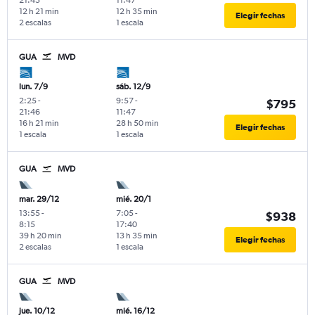
21:45
11:47
12 h 21 min
12 h 35 min
Elegir fechas
2 escalas
1 escala
GUA
MVD
lun. 7/9
sáb. 12/9
2:25
-
9:57
-
$795
21:46
11:47
16 h 21 min
28 h 50 min
Elegir fechas
1 escala
1 escala
GUA
MVD
mar. 29/12
mié. 20/1
13:55
-
7:05
-
$938
8:15
17:40
39 h 20 min
13 h 35 min
Elegir fechas
2 escalas
1 escala
GUA
MVD
jue. 10/12
mié. 16/12