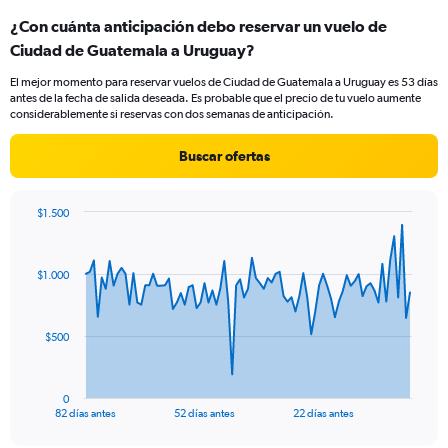
categories.
¿Con cuánta anticipación debo reservar un vuelo de
Range:
Ciudad de Guatemala a Uruguay?
12
categories.
El mejor momento para reservar vuelos de Ciudad de Guatemala a Uruguay es 53 días
The
antes de la fecha de salida deseada. Es probable que el precio de tu vuelo aumente
chart
considerablemente si reservas con dos semanas de anticipación.
has
1
Buscar ofertas
Y
axis
displaying
$1.500
values.
Chart
Chart
Range:
graphic.
with
0
83
$1.000
to
data
points.
1200.
The
$500
chart
has
1
0
X
End
82 días antes
52 días antes
22 días antes
of
axis
interactive