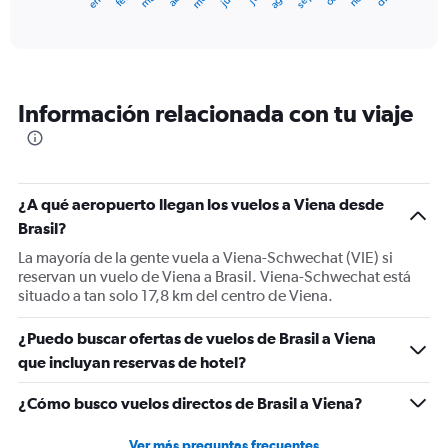
X
End
of
axis
interactive
displaying
chart
categories.
Range:
12
Información relacionada con tu viaje
categories.
The
chart
has
1
¿A qué aeropuerto llegan los vuelos a Viena desde
Y
Brasil?
axis
displaying
La mayoría de la gente vuela a Viena-Schwechat (VIE) si
values.
reservan un vuelo de Viena a Brasil. Viena-Schwechat está
Range:
situado a tan solo 17,8 km del centro de Viena.
0
to
¿Puedo buscar ofertas de vuelos de Brasil a Viena
1500.
que incluyan reservas de hotel?
¿Cómo busco vuelos directos de Brasil a Viena?
Ver más preguntas frecuentes