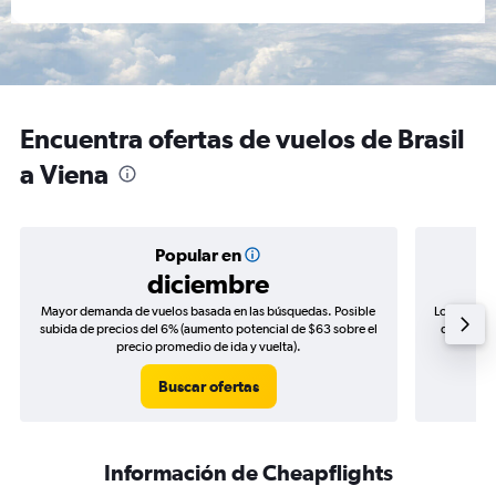
Encuentra ofertas de vuelos de Brasil
a Viena
Popular en
diciembre
Mayor demanda de vuelos basada en las búsquedas. Posible
Los precio
subida de precios del 6% (aumento potencial de $63 sobre el
de precios
precio promedio de ida y vuelta).
Buscar ofertas
Información de Cheapflights