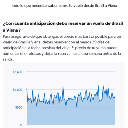
Todo lo que necesitas saber sobre tu vuelo desde Brasil a Viena
¿Con cuánta anticipación debo reservar un vuelo de Brasil
a Viena?
Para asegurarte de que obtengas el precio más barato posible para un
vuelo de Brasil a Viena, debes reservar con al menos 39 días de
anticipación a la fecha prevista del viaje. El precio de tu vuelo puede
aumentar si lo retrasas y dejas la reserva hasta una semana antes de la
salida.
$2.400
Chart
Chart
graphic.
with
91
$1.600
data
points.
The
$800
chart
has
1
0