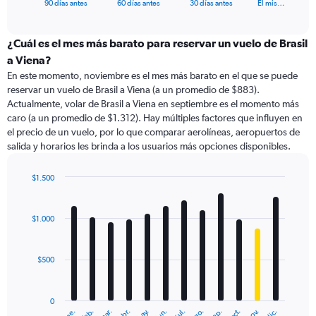
X
End
90 días antes
60 días antes
30 días antes
El mis…
of
axis
interactive
displaying
chart
categories.
¿Cuál es el mes más barato para reservar un vuelo de Brasil
Range:
a Viena?
91
En este momento, noviembre es el mes más barato en el que se puede
categories.
reservar un vuelo de Brasil a Viena (a un promedio de $883).
The
Actualmente, volar de Brasil a Viena en septiembre es el momento más
chart
caro (a un promedio de $1.312). Hay múltiples factores que influyen en
has
el precio de un vuelo, por lo que comparar aerolíneas, aeropuertos de
1
salida y horarios les brinda a los usuarios más opciones disponibles.
Y
axis
displaying
$1.500
values.
Bar
Chart
Range:
graphic.
chart
with
0
$1.000
12
to
bars.
2400.
$500
The
chart
has
0
1
ene.
feb.
mar.
abr.
may.
jun.
jul.
ago.
sep.
oct.
nov.
dic.