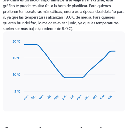
Si el clima es un factor importante para tu viaje a Whakatane, este
12
gráfico te puede resultar útil a la hora de planificar. Para quienes
categories.
prefieren temperaturas más cálidas, enero es la época ideal del año para
The
ir, ya que las temperaturas alcanzan 19.0 C de media. Para quienes
chart
quieren huir del frío, lo mejor es evitar junio, ya que las temperaturas
has
suelen ser más bajas (alrededor de 9.0 C).
1
Y
axis
20 °C
Line
displaying
Chart
graphic.
chart
values.
with
Range:
15 °C
14
0
data
to
points.
150.
10 °C
The
chart
has
5 °C
mar.
jun.
sep.
dic.
ene.
abr.
jul.
oct.
feb.
may.
ago.
nov.
1
End
of
X
interactive
axis
chart
displaying
categories.
Range: