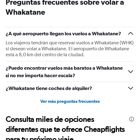
Preguntas frecuentes sobre volar a
14
categories.
Whakatane
The
chart
has
1
¿A qué aeropuerto llegan los vuelos a Whakatane?
Y
Los viajeros tendrán que reservar vuelos a Whakatane (WHK)
axis
si desean volar a Whakatane. El aeropuerto de Whakatane
displaying
está a 8,0 km del centro de la ciudad.
values.
Range:
5
¿Puedo encontrar vuelos más baratos a Whakatane
to
si no me importa hacer escala?
20.
¿Whakatane tiene coches de alquiler?
Ver más preguntas frecuentes
Consulta miles de opciones
diferentes que te ofrece Cheapflights
para tu próximo viaje