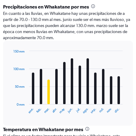
Precipitaciones en Whakatane por mes
En cuanto a las lluvias, en Whakatane hay unas precipitaciones de a
partir de 70.0 - 130.0 mm al mes. junio suele ser el mes más lluvioso, ya
que las precipitaciones pueden alcanzar 130.0 mm. marzo suele ser la
época con menos lluvias en Whakatane, con unas precipitaciones de
aproximadamente 70.0 mm.
150 mm
Bar
Chart
graphic.
chart
with
100 mm
12
bars.
50 mm
The
chart
has
0 mm
1
ene.
abr.
jul.
oct.
mar.
jun.
sep.
dic.
feb.
may.
ago.
nov.
X
End
of
axis
interactive
displaying
chart
categories.
Temperatura en Whakatane por mes
Range: