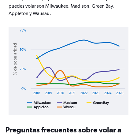
Y
puedes volar son Milwaukee, Madison, Green Bay,
axis
Appleton y Wausau.
displaying
values.
Range:
75%
0
Line
Chart
to
graphic.
chart
750.
% de popularidad
with
50%
5
lines.
The
25%
chart
has
1
0%
X
2018
2019
2020
2021
2022
2023
2024
2026
axis
displaying
Milwaukee
Madison
Green Bay
Appleton
Wausau
End
categories.
of
Range:
interactive
8
chart
categories.
Preguntas frecuentes sobre volar a
The