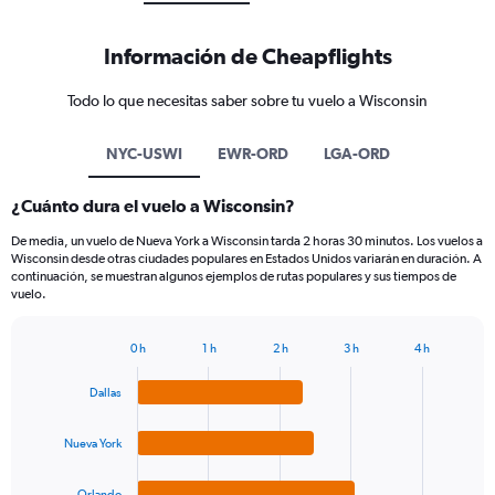
Información de Cheapflights
Todo lo que necesitas saber sobre tu vuelo a Wisconsin
NYC-USWI
EWR-ORD
LGA-ORD
¿Cuánto dura el vuelo a Wisconsin?
De media, un vuelo de Nueva York a Wisconsin tarda 2 horas 30 minutos. Los vuelos a
Wisconsin desde otras ciudades populares en Estados Unidos variarán en duración. A
continuación, se muestran algunos ejemplos de rutas populares y sus tiempos de
vuelo.
0 h
1 h
2 h
3 h
4 h
Bar
Chart
graphic.
chart
Dallas
with
4
bars.
Nueva York
The
Orlando