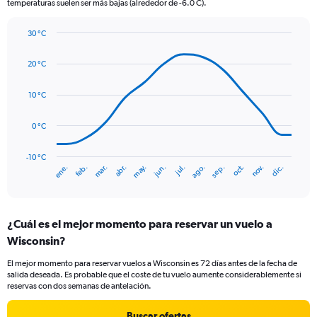
temperaturas suelen ser más bajas (alrededor de -6.0 C).
has
1
Y
30 °C
axis
Line
Chart
graphic.
displaying
chart
20 °C
with
values.
14
Range:
data
10 °C
0
points.
to
120.
0 °C
The
chart
has
-10 °C
ene.
abr.
jul.
oct.
mar.
jun.
sep.
dic.
feb.
may.
ago.
nov.
1
End
of
X
interactive
axis
chart
displaying
¿Cuál es el mejor momento para reservar un vuelo a
categories.
Range:
Wisconsin?
14
El mejor momento para reservar vuelos a Wisconsin es 72 días antes de la fecha de
categories.
salida deseada. Es probable que el coste de tu vuelo aumente considerablemente si
The
reservas con dos semanas de antelación.
chart
has
Buscar ofertas