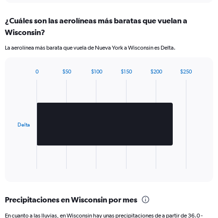
¿Cuáles son las aerolíneas más baratas que vuelan a
Wisconsin?
La aerolínea más barata que vuela de Nueva York a Wisconsin es Delta.
0
$50
$100
$150
$200
$250
Bar
Chart
graphic.
chart
with
1
bar.
Delta
The
chart
has
1
X
End
of
axis
interactive
displaying
chart
categories.
Precipitaciones en Wisconsin por mes
Range:
1
En cuanto a las lluvias, en Wisconsin hay unas precipitaciones de a partir de 36.0 -