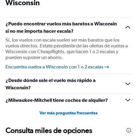
chart
Wisconsin
has
1
Y
¿Puedo encontrar vuelos más baratos a Wisconsin
axis
displaying
si no me importa hacer escala?
%
Sí, los vuelos con escala suelen ser más baratos que los
de
vuelos directos. Estate pendiente de las ofertas de vuelos a
popularidad.
Wisconsin con Cheapflights, que hacen 1 o 2 escalas y
Range:
pueden suponer un ahorro.
0
to
Encuentra vuelos a Wisconsin con 1 o 2 escalas
75.
¿Desde dónde sale el vuelo más rápido a
Wisconsin?
¿Milwaukee-Mitchell tiene coches de alquiler?
Ver más preguntas frecuentes
Consulta miles de opciones