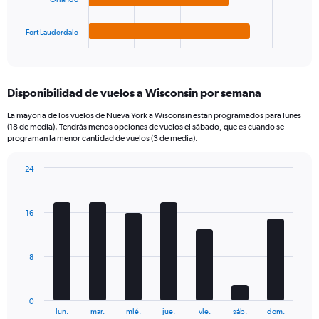
chart
has
1
Fort Lauderdale
X
End
of
axis
interactive
displaying
chart
categories.
Disponibilidad de vuelos a Wisconsin por semana
Range:
4
La mayoría de los vuelos de Nueva York a Wisconsin están programados para lunes
categories.
(18 de media). Tendrás menos opciones de vuelos el sábado, que es cuando se
The
programan la menor cantidad de vuelos (3 de media).
chart
has
24
1
Bar
Chart
Y
graphic.
chart
axis
with
16
7
displaying
bars.
values.
Range:
The
0
8
chart
to
has
240.
1
0
X
End
lun.
mar.
mié.
jue.
vie.
sáb.
dom.
of