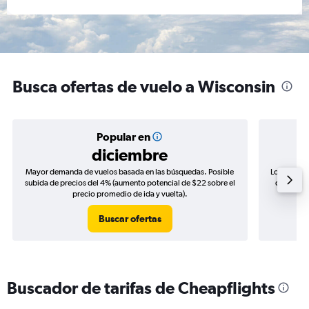
Busca ofertas de vuelo a Wisconsin
Popular en
diciembre
Mayor demanda de vuelos basada en las búsquedas. Posible
Los precio
subida de precios del 4% (aumento potencial de $22 sobre el
de precio
precio promedio de ida y vuelta).
Buscar ofertas
Buscador de tarifas de Cheapflights