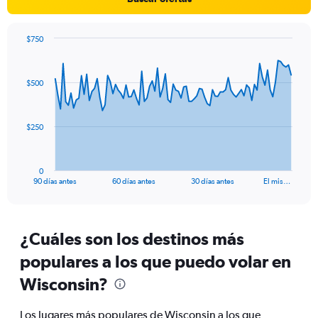
1
Y
axis
$750
displaying
Chart
Chart
values.
graphic.
with
Range:
91
-10
$500
data
to
points.
30.
The
$250
chart
has
1
0
X
End
90 días antes
60 días antes
30 días antes
El mis…
of
axis
interactive
displaying
chart
categories.
Range:
¿Cuáles son los destinos más
91
populares a los que puedo volar en
categories.
The
Wisconsin?
chart
has
Los lugares más populares de Wisconsin a los que
1