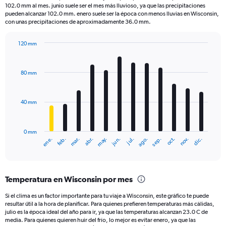
categories.
102.0 mm al mes. junio suele ser el mes más lluvioso, ya que las precipitaciones
The
pueden alcanzar 102.0 mm. enero suele ser la época con menos lluvias en Wisconsin,
chart
con unas precipitaciones de aproximadamente 36.0 mm.
has
1
120 mm
Y
Bar
Chart
axis
graphic.
chart
displaying
with
80 mm
12
values.
bars.
Range:
0
40 mm
The
to
chart
250.
has
0 mm
1
ene.
feb.
mar.
abr.
may.
jun.
jul.
ago.
sep.
oct.
nov.
dic.
X
End
of
axis
interactive
displaying
chart
categories.
Temperatura en Wisconsin por mes
Range:
12
Si el clima es un factor importante para tu viaje a Wisconsin, este gráfico te puede
categories.
resultar útil a la hora de planificar. Para quienes prefieren temperaturas más cálidas,
The
julio es la época ideal del año para ir, ya que las temperaturas alcanzan 23.0 C de
chart
media. Para quienes quieren huir del frío, lo mejor es evitar enero, ya que las