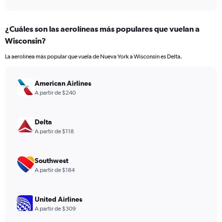
axis
interactive
displaying
chart
categories.
¿Cuáles son las aerolíneas más populares que vuelan a
Range:
Wisconsin?
7
categories.
La aerolínea más popular que vuela de Nueva York a Wisconsin es Delta.
The
chart
has
American Airlines
1
A partir de $240
Y
axis
displaying
Delta
values.
A partir de $118
Range:
0
to
Southwest
24.
A partir de $184
United Airlines
A partir de $309