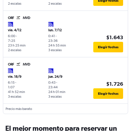
Elegir fechas
2 escalas
2 escalas
ORF
MVD
vie. 4/12
lun. 7/12
6:00
-
0:41
-
$1.643
7:25
23:36
23 h 25 min
24 h 55 min
Elegir fechas
2 escalas
3 escalas
ORF
MVD
vie. 18/9
jue. 24/9
6:15
-
0:43
-
$1.726
1:07
23:44
41 h 52 min
24 h 01 min
Elegir fechas
3 escalas
3 escalas
Precio más barato
El mejor momento para reservar un