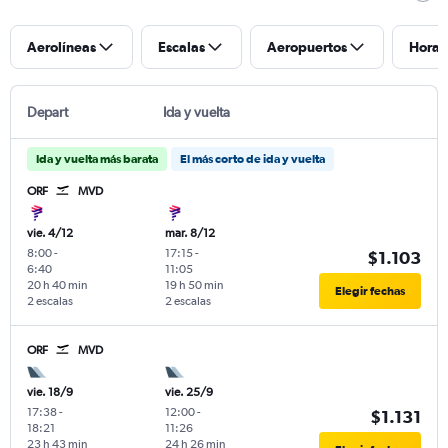
Aerolíneas
Escalas
Aeropuertos
Horar
Depart
Ida y vuelta
Ida y vuelta más barata
El más corto de ida y vuelta
ORF
MVD
vie. 4/12
mar. 8/12
8:00
-
17:15
-
$1.103
6:40
11:05
20 h 40 min
19 h 50 min
Elegir fechas
2 escalas
2 escalas
ORF
MVD
vie. 18/9
vie. 25/9
17:38
-
12:00
-
$1.131
18:21
11:26
23 h 43 min
24 h 26 min