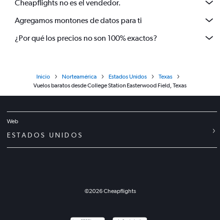
Cheapflights no es el vendedor.
Agregamos montones de datos para ti
¿Por qué los precios no son 100% exactos?
Inicio
Norteamérica
Estados Unidos
Texas
Vuelos baratos desde College Station Easterwood Field, Texas
Web
ESTADOS UNIDOS
©
2026
Cheapflights