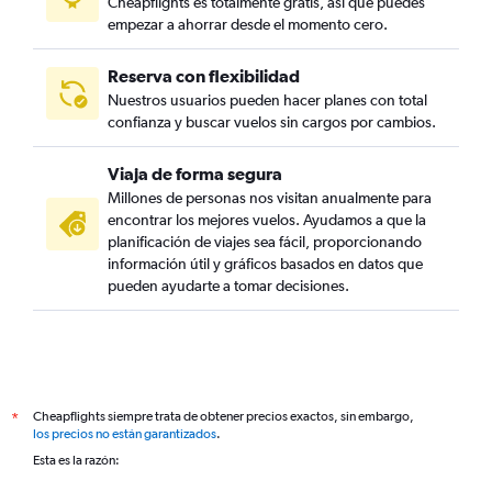
Cheapflights es totalmente gratis, así que puedes
Vuelos desde Carlsbad
empezar a ahorrar desde el momento cero.
Vuelos desde Harlingen
Vuelos desde Tyler
Reserva con flexibilidad
Nuestros usuarios pueden hacer planes con total
Vuelos desde San Antonio
confianza y buscar vuelos sin cargos por cambios.
Vuelos desde Lubbock
Vuelos desde Wichita Falls
Viaja de forma segura
Vuelos desde Texarkana
Millones de personas nos visitan anualmente para
encontrar los mejores vuelos. Ayudamos a que la
Vuelos desde Victoria
planificación de viajes sea fácil, proporcionando
información útil y gráficos basados en datos que
pueden ayudarte a tomar decisiones.
Cheapflights siempre trata de obtener precios exactos, sin embargo,
*
los precios no están garantizados
.
Esta es la razón: