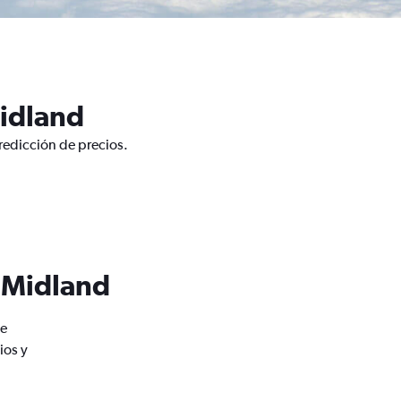
Midland
redicción de precios.
e Midland
de
ios y