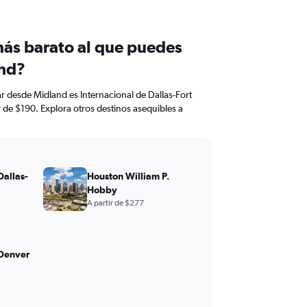
más barato al que puedes
and?
ar desde Midland es Internacional de Dallas-Fort
 de $190. Explora otros destinos asequibles a
Dallas-
Houston William P.
Hobby
A partir de $277
 Denver