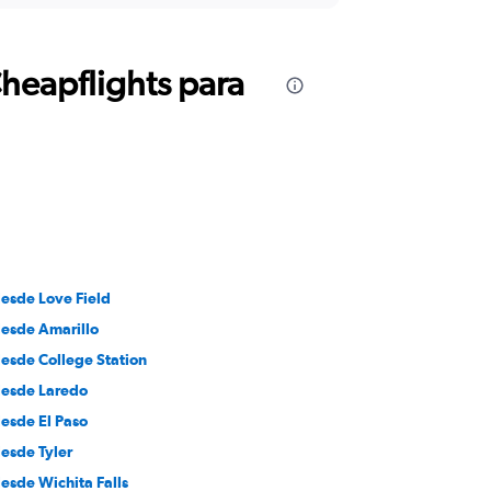
Cheapflights para
desde Love Field
desde Amarillo
desde College Station
desde Laredo
desde El Paso
desde Tyler
esde Wichita Falls