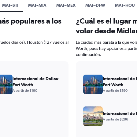
MAF-STI
MAF-MIA
MAF-MEX
MAF-DFW
MAF-HOU
más populares a los
¿Cuál es el lugar 
volar desde Midl
uelos diarios), Houston (127 vuelos al
La ciudad más barata a la que vol
Worth, pues hay opciones a partir
continuación.
Internacional de Dallas-
Internacional de 
Fort Worth
Fort Worth
A partir de $190
A partir de $190
Internacional de
A partir de $286