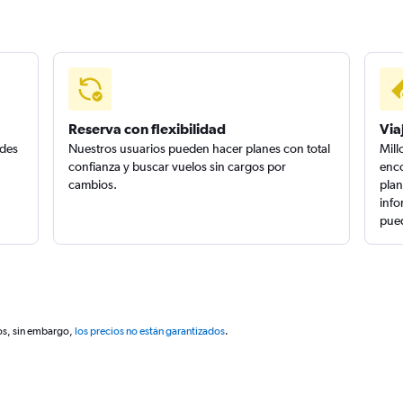
Reserva con flexibilidad
Via
edes
Nuestros usuarios pueden hacer planes con total
Mill
confianza y buscar vuelos sin cargos por
enco
cambios.
plan
info
pued
os, sin embargo,
los precios no están garantizados
.