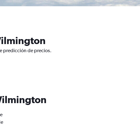
Wilmington
e predicción de precios.
Wilmington
de
de