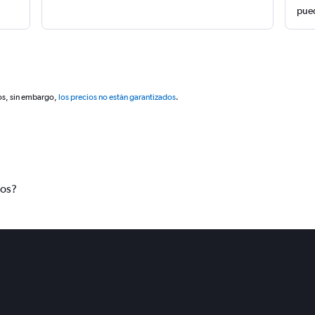
pued
os, sin embargo,
los precios no están garantizados
.
tos?