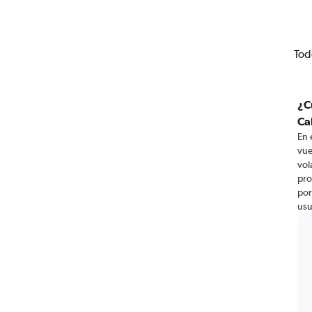
Tod
¿C
Ca
En 
vue
vol
pro
por
usu