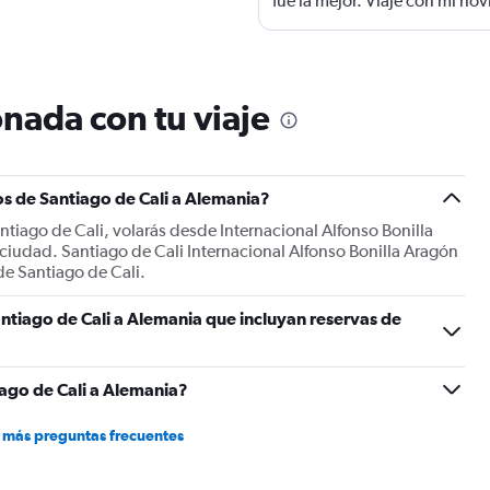
fue la mejor. Viaje con mi n
asiento ya que alrededor se se
horas, no quisieron cambiar 
en el baño del avión. Las sil
salva el hecho de que diero
nada con tu viaje
s de Santiago de Cali a Alemania?
ntiago de Cali, volarás desde Internacional Alfonso Bonilla
 ciudad. Santiago de Cali Internacional Alfonso Bonilla Aragón
de Santiago de Cali.
ntiago de Cali a Alemania que incluyan reservas de
ago de Cali a Alemania?
 más preguntas frecuentes