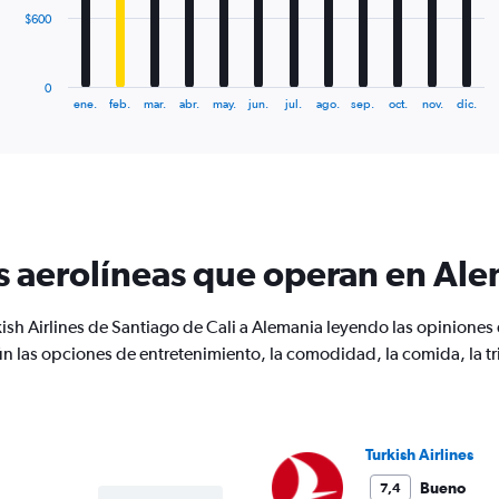
The
$600
chart
has
1
0
X
End
ene.
feb.
mar.
abr.
may.
jun.
jul.
ago.
sep.
oct.
nov.
dic.
of
axis
interactive
displaying
chart
categories.
Range:
12
categories.
The
s aerolíneas que operan en Al
chart
has
1
ish Airlines de Santiago de Cali a Alemania leyendo las opiniones 
Y
n las opciones de entretenimiento, la comodidad, la comida, la tri
axis
displaying
values.
Range:
0
Turkish Airlines
to
1800.
Bueno
7,4