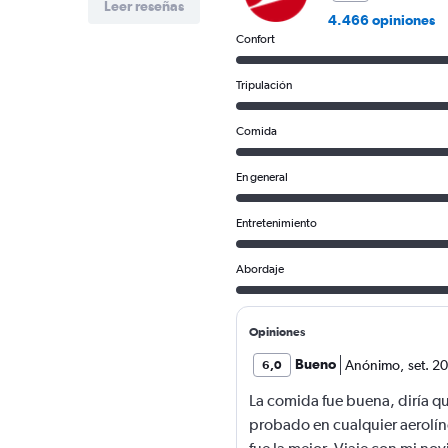
Leer reseñas
4.466 opiniones
Confort
Tripulación
Comida
En general
Entretenimiento
Abordaje
Opiniones
Bueno
Anónimo
,
set. 2
6,0
La comida fue buena, diría q
probado en cualquier aerolí