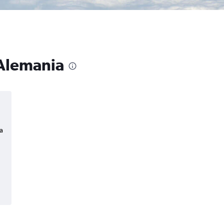
 Alemania
a