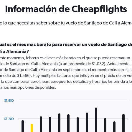
Información de Cheapflights
o lo que necesitas saber sobre tu vuelo de Santiago de Cali a Alem
uál es el mes más barato para reservar un vuelo de Santiago d
li a Alemania?
este momento, febrero es el mes más barato en el que se puede reservar un
lo de Santiago de Cali a Alemania (a un promedio de $1.032). Actualmente,
ar de Santiago de Cali a Alemania en septiembre es el momento más caro (a 
medio de $1.566). Hay múltiples factores que influyen en el precio de un vu
 lo que comparar aerolíneas, aeropuertos de salida y horarios les brinda a l
arios más opciones disponibles.
$1.800
Bar
Chart
graphic.
chart
with
$1.200
12
bars.