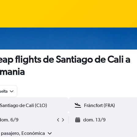
ap flights de Santiago de Cali a
emania
uelta
dom. 6/9
dom. 13/9
1 pasajero, Económica