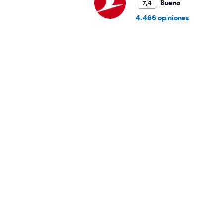
Bueno
7,4
4.466 opiniones