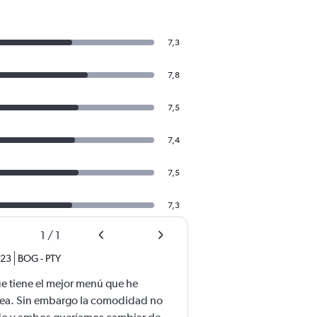
7,3
7,8
7,5
7,4
7,5
7,3
1
/
1
023
BOG
-
PTY
ue tiene el mejor menú que he
nea. Sin embargo la comodidad no