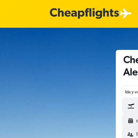
Che
Al
Ida y v