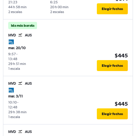
21:23
6:25
44 h 58 min
20 h 00 min
Elegir fechas
2 escalas
2 escalas
Ida más barata
MVD
AUS
mar. 20/10
9:57
-
$445
13:48
29 h 51 min
Elegir fechas
1 escala
MVD
AUS
mar. 3/11
10:10
-
$445
12:48
29 h 38 min
Elegir fechas
1 escala
MVD
AUS