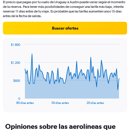
El precio que pagas por tu vuelo de Uruguay a Austin puede variar según el momento
de la reserva. Para tener más posibilidades de conseguir una tarifa más baja, intenta
reservar 11 días antes de tu viaje. Es probable que las tarifas aumenten unos 15 días
antes de la fecha de salida.
Buscar ofertas
$1.800
Chart
Chart
graphic.
with
81
$1.200
data
points.
The
$600
chart
has
1
0
X
End
80 días antes
50 días antes
20 días antes
of
axis
interactive
displaying
chart
categories.
Range:
Opiniones sobre las aerolíneas que