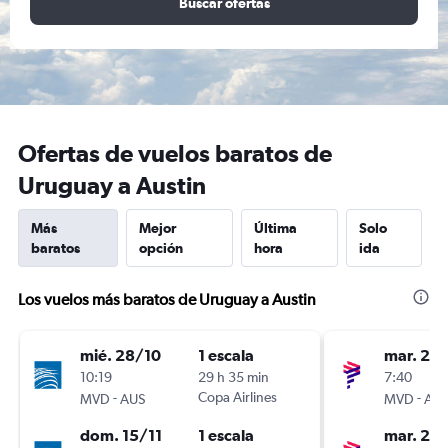
Buscar ofertas
Ofertas de vuelos baratos de
Uruguay a Austin
Más
Mejor
Última
Solo
baratos
opción
hora
ida
Los vuelos más baratos de Uruguay a Austin
mié. 28/10
1 escala
mar. 20
10:19
29 h 35 min
7:40
-
Copa Airlines
-
MVD
AUS
MVD
AU
dom. 15/11
1 escala
mar. 27