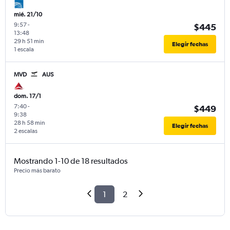
mié. 21/10
9:57
-
$445
13:48
29 h 51 min
Elegir fechas
1 escala
MVD
AUS
dom. 17/1
7:40
-
$449
9:38
28 h 58 min
Elegir fechas
2 escalas
Mostrando 1-10 de 18 resultados
Precio más barato
1
2