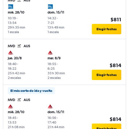
MVD
AUS
mié. 28/10
dom. 15/11
10:19
-
14:32
-
$811
13:54
7:21
29 h 35 min
13 h 49 min
Elegir fechas
1 escala
1 escala
MVD
AUS
jue. 20/8
mar. 8/9
18:40
-
18:55
-
$814
18:22
6:25
25 h 42 min
33 h 30 min
Elegir fechas
2 escalas
2 escalas
El más corto de ida y vuelta
MVD
AUS
mié. 28/10
dom. 15/11
18:45
-
16:56
-
$814
13:53
17:40
21 h 08 min
21 h 44 min
Elegir fechas