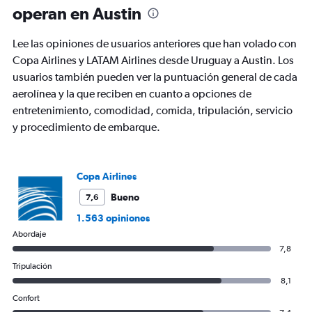
81
operan en Austin
categories.
The
chart
Lee las opiniones de usuarios anteriores que han volado con
has
Copa Airlines y LATAM Airlines desde Uruguay a Austin. Los
1
usuarios también pueden ver la puntuación general de cada
Y
axis
aerolínea y la que reciben en cuanto a opciones de
displaying
entretenimiento, comodidad, comida, tripulación, servicio
values.
y procedimiento de embarque.
Range:
0
to
1800.
Copa Airlines
Bueno
7,6
1.563 opiniones
Abordaje
7,8
Tripulación
8,1
Confort