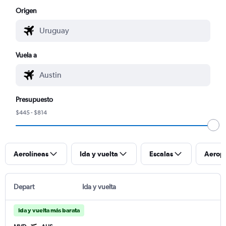
Origen
Vuela a
Presupuesto
$445 - $814
Aerolíneas
Ida y vuelta
Escalas
Aerop
Depart
Ida y vuelta
Ida y vuelta más barata