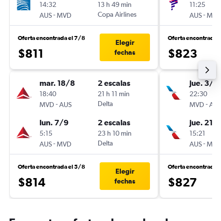
14:32
13 h 49 min
11:25
-
Copa Airlines
-
AUS
MVD
AUS
MV
Oferta encontrada el 7/8
Oferta encontrada 
Elegir
$811
$823
fechas
mar. 18/8
2 escalas
jue. 3/1
18:40
21 h 11 min
22:30
-
Delta
-
MVD
AUS
MVD
AU
lun. 7/9
2 escalas
jue. 21/1
5:15
23 h 10 min
15:21
-
Delta
-
AUS
MVD
AUS
MV
Oferta encontrada el 5/8
Oferta encontrada 
Elegir
$814
$827
fechas