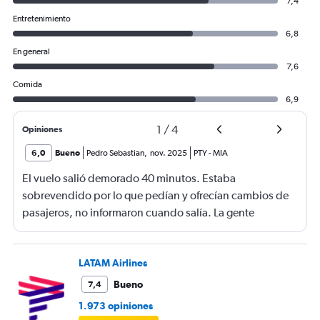
7,4
Entretenimiento
6,8
En general
7,6
Comida
6,9
1
/
4
Opiniones
6,0
Bueno
Pedro Sebastian
,
nov. 2025
PTY
-
MIA
El vuelo salió demorado 40 minutos. Estaba
sobrevendido por lo que pedían y ofrecían cambios de
pasajeros, no informaron cuando salía. La gente
haciendo filas larguísimas para no quedarse sin viajar.
Mucha maleta de mano no había lugar. En mi caso se
terminó la comida me ofrecieron un solo menú.
LATAM Airlines
Bueno
7,4
1.973 opiniones