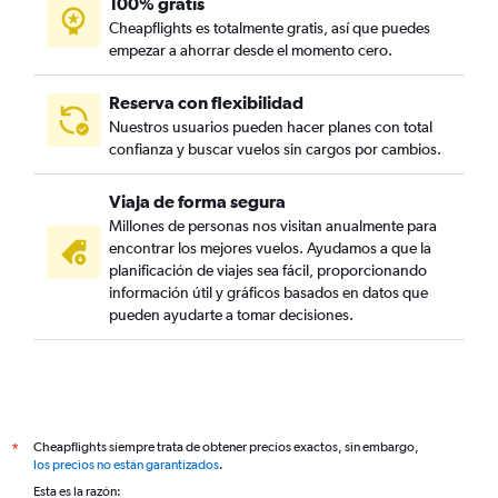
100% gratis
Cheapflights es totalmente gratis, así que puedes
empezar a ahorrar desde el momento cero.
Reserva con flexibilidad
Nuestros usuarios pueden hacer planes con total
confianza y buscar vuelos sin cargos por cambios.
Viaja de forma segura
Millones de personas nos visitan anualmente para
encontrar los mejores vuelos. Ayudamos a que la
planificación de viajes sea fácil, proporcionando
información útil y gráficos basados en datos que
pueden ayudarte a tomar decisiones.
Cheapflights siempre trata de obtener precios exactos, sin embargo,
*
los precios no están garantizados
.
Esta es la razón: