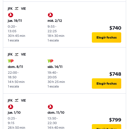
JFK
VIE
jue. 19/11
mié. 2/12
0:20
-
9:55
-
$740
13:05
22:25
30 h 45 min
18 h 30 min
Elegir fechas
1 escala
1 escala
JFK
VIE
dom. 8/11
sáb. 14/11
22:00
-
19:40
-
$748
18:50
20:05
14 h 50 min
30 h 25 min
Elegir fechas
1 escala
1 escala
JFK
VIE
jue. 1/10
dom. 11/10
0:25
-
13:50
-
$799
9:15
22:30
26 h 50 min
14 h 40 min