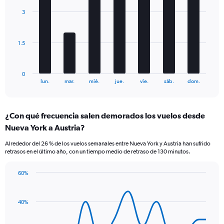
displaying
with
Number
3
7
of
bars.
flights.
Range:
The
1.5
0
chart
to
has
15.
1
0
X
End
lun.
mar.
mié.
jue.
vie.
sáb.
dom.
of
axis
interactive
displaying
chart
categories.
¿Con qué frecuencia salen demorados los vuelos desde
Range:
Nueva York a Austria?
7
categories.
Alrededor del 26 % de los vuelos semanales entre Nueva York y Austria han sufrido
The
retrasos en el último año, con un tiempo medio de retraso de 130 minutos.
chart
has
60%
1
Line
Chart
Y
graphic.
chart
axis
with
40%
displaying
14
values.
data
Range:
points.