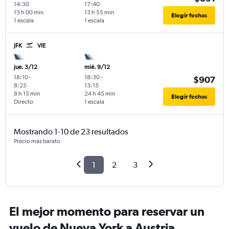
14:30
17:40
13 h 00 min
13 h 55 min
Elegir fechas
1 escala
1 escala
JFK
VIE
jue. 3/12
mié. 9/12
18:10
-
18:30
-
$907
8:25
13:15
8 h 15 min
24 h 45 min
Elegir fechas
Directo
1 escala
Mostrando 1-10 de 23 resultados
Precio más barato
1
2
3
El mejor momento para reservar un
vuelo de Nueva York a Austria