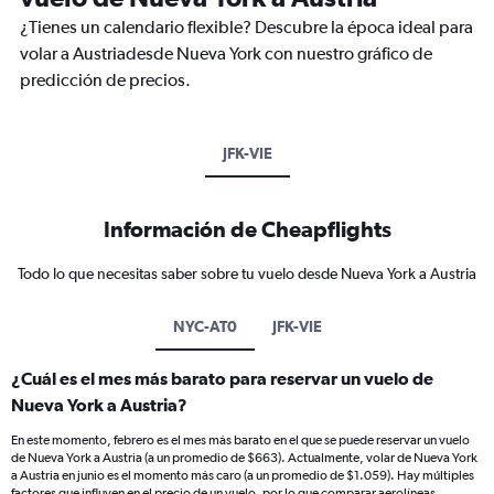
¿Tienes un calendario flexible? Descubre la época ideal para
volar a Austriadesde Nueva York con nuestro gráfico de
predicción de precios.
JFK-VIE
Información de Cheapflights
Todo lo que necesitas saber sobre tu vuelo desde Nueva York a Austria
NYC-AT0
JFK-VIE
¿Cuál es el mes más barato para reservar un vuelo de
Nueva York a Austria?
En este momento, febrero es el mes más barato en el que se puede reservar un vuelo
de Nueva York a Austria (a un promedio de $663). Actualmente, volar de Nueva York
a Austria en junio es el momento más caro (a un promedio de $1.059). Hay múltiples
factores que influyen en el precio de un vuelo, por lo que comparar aerolíneas,