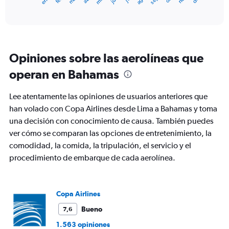
X
End
of
axis
interactive
displaying
chart
categories.
Range:
12
Opiniones sobre las aerolíneas que
categories.
The
operan en Bahamas
chart
has
Lee atentamente las opiniones de usuarios anteriores que
1
Y
han volado con Copa Airlines desde Lima a Bahamas y toma
axis
una decisión con conocimiento de causa. También puedes
displaying
ver cómo se comparan las opciones de entretenimiento, la
values.
comodidad, la comida, la tripulación, el servicio y el
Range:
0
procedimiento de embarque de cada aerolínea.
to
900.
Copa Airlines
Bueno
7,6
1.563 opiniones