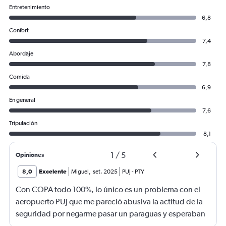
Entretenimiento
6,8
Confort
7,4
Abordaje
7,8
Comida
6,9
En general
7,6
Tripulación
8,1
1
/
5
Opiniones
8,0
Excelente
Miguel
,
set. 2025
PUJ
-
PTY
Con COPA todo 100%, lo único es un problema con el
aeropuerto PUJ que me pareció abusiva la actitud de la
seguridad por negarme pasar un paraguas y esperaban
que lo despache en mostrador de COPA como si fuese