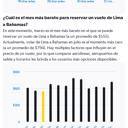
X
End
90 días antes
60 días antes
30 días antes
El mis…
of
axis
interactive
displaying
chart
categories.
¿Cuál es el mes más barato para reservar un vuelo de Lima
Range:
a Bahamas?
91
En este momento, marzo es el mes más barato en el que se puede
categories.
reservar un vuelo de Lima a Bahamas (a un promedio de $555).
The
Actualmente, volar de Lima a Bahamas en julio es el momento más caro
chart
(a un promedio de $794). Hay múltiples factores que influyen en el
has
precio de un vuelo, por lo que comparar aerolíneas, aeropuertos de
1
salida y horarios les brinda a los usuarios más opciones disponibles.
Y
axis
displaying
$900
values.
Bar
Chart
Range:
graphic.
chart
with
0
$600
12
to
bars.
1800.
$300
The
chart
has
0
1
ene.
abr.
jul.
oct.
mar.
jun.
sep.
dic.
feb.
may.
ago.
nov.