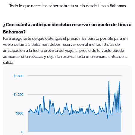
Todo lo que necesitas saber sobre tu vuelo desde Lima a Bahamas
¿Con cuánta anticipación debo reservar un vuelo de Lima a
Bahamas?
Para asegurarte de que obtengas el precio más barato posible para un
vuelo de Lima a Bahamas, debes reservar con al menos 13 días de
anticipación a la fecha prevista del viaje. El precio de tu vuelo puede
aumentar si lo retrasas y dejas la reserva hasta una semana antes de la
salida.
$1.800
Chart
Chart
graphic.
with
91
$1.200
data
points.
The
$600
chart
has
1
0