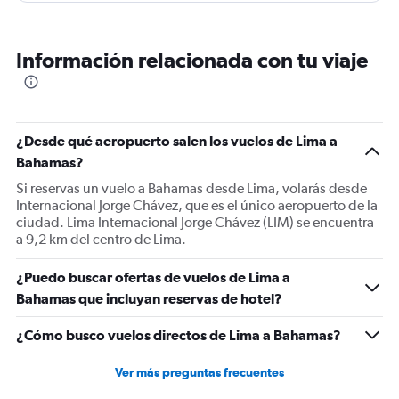
un equipaje. Lo más insólito es que dejaban pasar a
adultos mayores CON BASTONES. Me salía más caro
Información relacionada con tu viaje
embalar y mandar el paraguas a la bodega que el valor
económico del artículo, y lo más loco, es que en el duty
free venden paraguas. Hasta donde y en nombre de la
“seguridad”, caemos en el abuso y el exceso?
¿Desde qué aeropuerto salen los vuelos de Lima a
Bahamas?
Si reservas un vuelo a Bahamas desde Lima, volarás desde
Internacional Jorge Chávez, que es el único aeropuerto de la
ciudad. Lima Internacional Jorge Chávez (LIM) se encuentra
a 9,2 km del centro de Lima.
¿Puedo buscar ofertas de vuelos de Lima a
Bahamas que incluyan reservas de hotel?
¿Cómo busco vuelos directos de Lima a Bahamas?
Ver más preguntas frecuentes