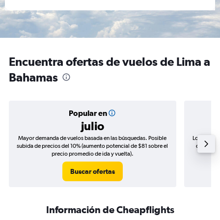
Encuentra ofertas de vuelos de Lima a
Bahamas
Popular en
julio
Mayor demanda de vuelos basada en las búsquedas. Posible
Los precio
subida de precios del 10% (aumento potencial de $81 sobre el
de precio
precio promedio de ida y vuelta).
Buscar ofertas
Información de Cheapflights