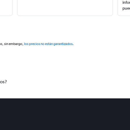
info
pued
os, sin embargo,
los precios no están garantizados
.
tos?