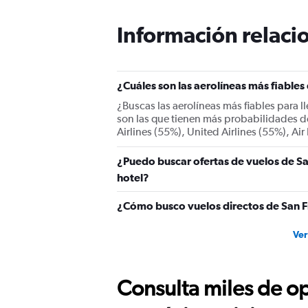
categories.
The
Información relacio
chart
has
1
Y
¿Cuáles son las aerolíneas más fiables
axis
displaying
¿Buscas las aerolíneas más fiables para 
values.
son las que tienen más probabilidades de
Range:
Airlines (55%), United Airlines (55%), A
0
to
¿Puedo buscar ofertas de vuelos de Sa
900.
hotel?
¿Cómo busco vuelos directos de San F
Ver
Consulta miles de op