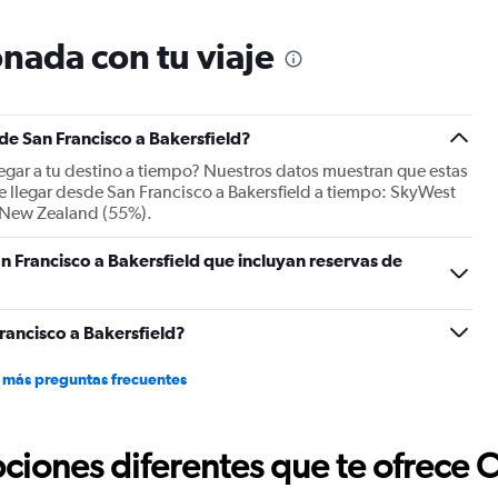
chart
has
1
nada con tu viaje
Y
axis
displaying
Number
 de San Francisco a Bakersfield?
of
flights.
llegar a tu destino a tiempo? Nuestros datos muestran que estas
Range:
 llegar desde San Francisco a Bakersfield a tiempo: SkyWest
0
ir New Zealand (55%).
to
15.
n Francisco a Bakersfield que incluyan reservas de
rancisco a Bakersfield?
 más preguntas frecuentes
ciones diferentes que te ofrece 