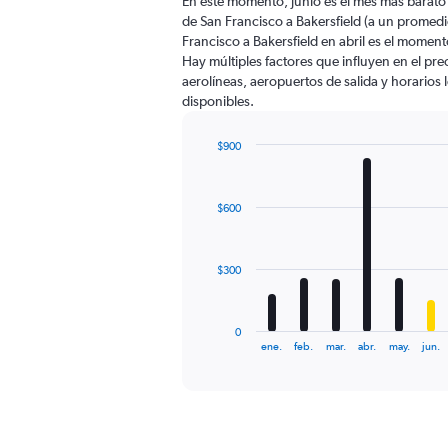
En este momento, junio es el mes más barato
de San Francisco a Bakersfield (a un promed
Francisco a Bakersfield en abril es el mome
Hay múltiples factores que influyen en el pr
aerolíneas, aeropuertos de salida y horarios 
disponibles.
$900
Bar
Chart
graphic.
chart
with
$600
12
bars.
The
$300
chart
has
1
0
X
End
ene.
feb.
mar.
abr.
may.
jun.
of
axis
interactive
displaying
chart
categories.
Range:
12