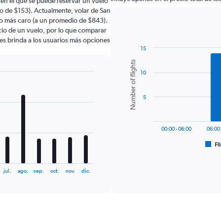
 en el que se puede reservar un vuelo
io de $153). Actualmente, volar de San
nto más caro (a un promedio de $843).
ecio de un vuelo, por lo que comparar
les brinda a los usuarios más opciones
15
Bar
Chart
Number of flights
graphic.
chart
10
with
6
bars.
5
The
chart
has
00:00 - 06:00
06:00 
1
Fl
X
End
of
axis
interactive
displaying
chart
jul.
ago.
sep.
oct.
nov.
dic.
categories.
Range:
6
categories.
The