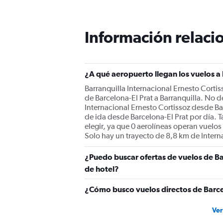
categories.
The
chart
Información relacio
has
1
Y
axis
displaying
¿A qué aeropuerto llegan los vuelos a
values.
Barranquilla Internacional Ernesto Cortis
Range:
de Barcelona-El Prat a Barranquilla. No d
0
Internacional Ernesto Cortissoz desde Ba
to
de ida desde Barcelona-El Prat por día. 
3000.
elegir, ya que 0 aerolíneas operan vuelos
Solo hay un trayecto de 8,8 km de Interna
¿Puedo buscar ofertas de vuelos de Bar
de hotel?
¿Cómo busco vuelos directos de Barcel
Ver