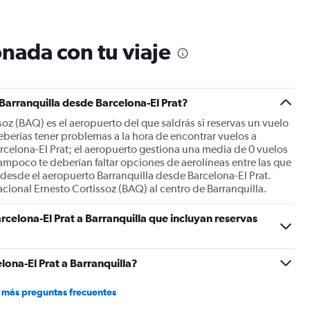
12
categories.
The
nada con tu viaje
chart
has
1
Y
 Barranquilla desde Barcelona-El Prat?
axis
displaying
soz (BAQ) es el aeropuerto del que saldrás si reservas un vuelo
values.
eberías tener problemas a la hora de encontrar vuelos a
Range:
rcelona-El Prat; el aeropuerto gestiona una media de 0 vuelos
0
Tampoco te deberían faltar opciones de aerolíneas entre las que
to
 desde el aeropuerto Barranquilla desde Barcelona-El Prat.
1800.
cional Ernesto Cortissoz (BAQ) al centro de Barranquilla.
celona-El Prat a Barranquilla que incluyan reservas
ona-El Prat a Barranquilla?
 más preguntas frecuentes