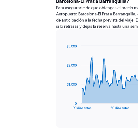
Barcelona-El Prat a Barranquilla?
Para asegurarte de que obtengas el precio m
Aeropuerto Barcelona-El Prat a Barranquilla,
de anticipación a la fecha prevista del viaje.
si lo retrasas y dejas la reserva hasta una sem
$3.000
Chart
Chart
graphic.
with
91
$2.000
data
points.
The
$1.000
chart
has
1
0
X
End
90 días antes
60 días antes
of
axis
interactive
displaying
chart
categories.
Range:
91