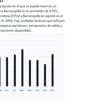
a?
 barato en el que se puede reservar un
 a Barranquilla (a un promedio de $781).
elona-El Prat a Barranquilla en agosto es el
1.489). Hay múltiples factores que influyen
comparar aerolíneas, aeropuertos de salida y
s opciones disponibles.
y.
jun.
jul.
ago.
sep.
oct.
nov.
dic.