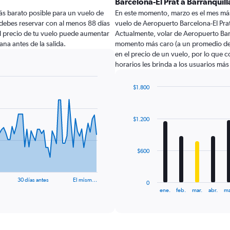
Barcelona-El Prat a Barranquill
ás barato posible para un vuelo de
En este momento, marzo es el mes más
 debes reservar con al menos 88 días
vuelo de Aeropuerto Barcelona-El Prat
 El precio de tu vuelo puede aumentar
Actualmente, volar de Aeropuerto Barc
ana antes de la salida.
momento más caro (a un promedio de $
en el precio de un vuelo, por lo que 
horarios les brinda a los usuarios má
$1.800
Bar
Chart
graphic.
chart
with
$1.200
12
bars.
The
$600
chart
has
1
30 días antes
El mism…
0
X
End
ene.
feb.
mar.
abr.
ma
of
axis
interactive
displaying
chart
categories.
Range: