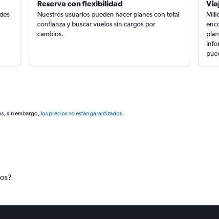
Reserva con flexibilidad
Via
edes
Nuestros usuarios pueden hacer planes con total
Mill
confianza y buscar vuelos sin cargos por
enco
cambios.
plan
info
pued
os, sin embargo,
los precios no están garantizados
.
tos?