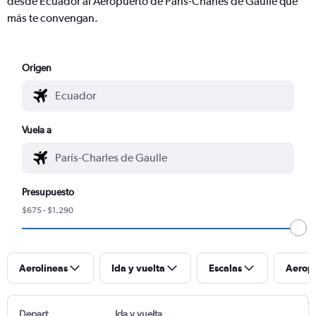
desde Ecuador al Aeropuerto de París-Charles de Gaulle que
más te convengan.
Origen
Vuela a
Presupuesto
$675 - $1.290
Aerolíneas
Ida y vuelta
Escalas
Aerop
Depart
Ida y vuelta