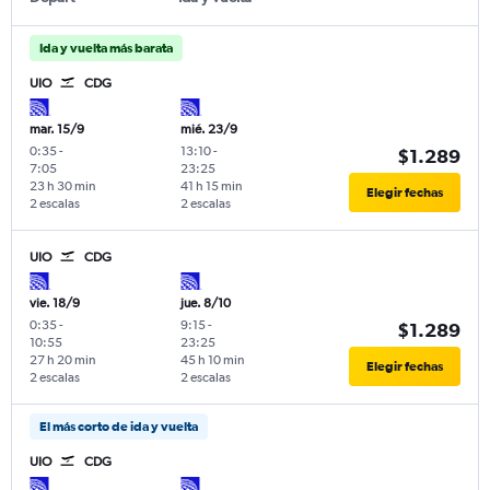
Ida y vuelta más barata
UIO
CDG
mar. 15/9
mié. 23/9
0:35
-
13:10
-
$1.289
7:05
23:25
23 h 30 min
41 h 15 min
Elegir fechas
2 escalas
2 escalas
UIO
CDG
vie. 18/9
jue. 8/10
0:35
-
9:15
-
$1.289
10:55
23:25
27 h 20 min
45 h 10 min
Elegir fechas
2 escalas
2 escalas
El más corto de ida y vuelta
UIO
CDG