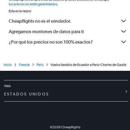
*
los precios no están garantizados
.
Esta es la razón:
Cheapflights no es el vendedor.
Agregamos montones de datos para ti
¿Por qué los precios no son 100% exactos?
Inicio
Francia
París
Vuelos baratos de Ecuador a París-Charles de Gaulle
Web
ESTADOS UNIDOS
©
2026
Cheapflights