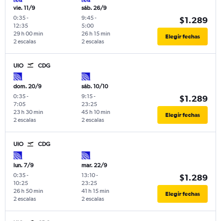
vie. 11/9
sáb. 26/9
0:35
-
9:45
-
$1.289
12:35
5:00
29 h 00 min
26 h 15 min
Elegir fechas
2 escalas
2 escalas
UIO
CDG
dom. 20/9
sáb. 10/10
0:35
-
9:15
-
$1.289
7:05
23:25
23 h 30 min
45 h 10 min
Elegir fechas
2 escalas
2 escalas
UIO
CDG
lun. 7/9
mar. 22/9
0:35
-
13:10
-
$1.289
10:25
23:25
26 h 50 min
41 h 15 min
Elegir fechas
2 escalas
2 escalas