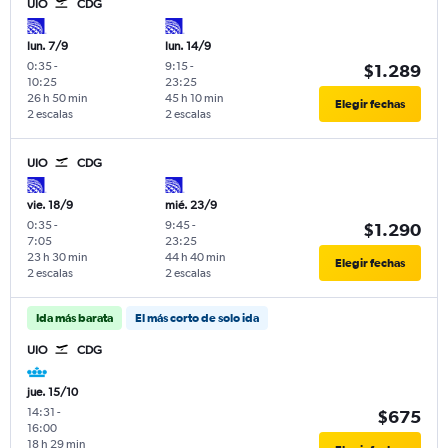
UIO
CDG
lun. 7/9
lun. 14/9
0:35
-
9:15
-
$1.289
10:25
23:25
26 h 50 min
45 h 10 min
Elegir fechas
2 escalas
2 escalas
UIO
CDG
vie. 18/9
mié. 23/9
0:35
-
9:45
-
$1.290
7:05
23:25
23 h 30 min
44 h 40 min
Elegir fechas
2 escalas
2 escalas
Ida más barata
El más corto de solo ida
UIO
CDG
jue. 15/10
14:31
-
$675
16:00
18 h 29 min