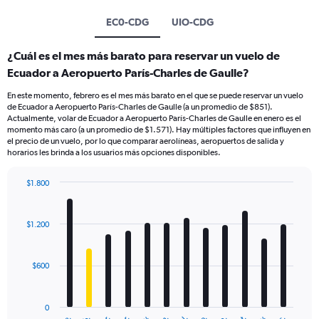
EC0-CDG
UIO-CDG
¿Cuál es el mes más barato para reservar un vuelo de
Ecuador a Aeropuerto París-Charles de Gaulle?
En este momento, febrero es el mes más barato en el que se puede reservar un vuelo
de Ecuador a Aeropuerto París-Charles de Gaulle (a un promedio de $851).
Actualmente, volar de Ecuador a Aeropuerto París-Charles de Gaulle en enero es el
momento más caro (a un promedio de $1.571). Hay múltiples factores que influyen en
el precio de un vuelo, por lo que comparar aerolíneas, aeropuertos de salida y
horarios les brinda a los usuarios más opciones disponibles.
$1.800
Bar
Chart
graphic.
chart
with
$1.200
12
bars.
$600
The
chart
has
0
1