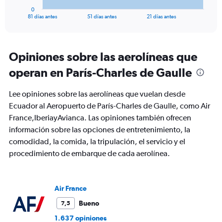
1
0
X
End
81 días antes
51 días antes
21 días antes
of
axis
interactive
displaying
chart
categories.
Range:
Opiniones sobre las aerolíneas que
82
operan en París-Charles de Gaulle
categories.
The
chart
Lee opiniones sobre las aerolíneas que vuelan desde
has
Ecuador al Aeropuerto de París-Charles de Gaulle, como Air
1
France,IberiayAvianca. Las opiniones también ofrecen
Y
axis
información sobre las opciones de entretenimiento, la
displaying
comodidad, la comida, la tripulación, el servicio y el
values.
procedimiento de embarque de cada aerolínea.
Range:
0
to
3600.
Air France
Bueno
7,5
1.637 opiniones