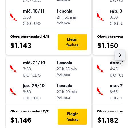
-
Avianca
-
UIO
CDG
UIO
CDG
mié. 18/11
1 escala
sáb. 31/
9:30
21 h 50 min
9:30
-
Avianca
-
CDG
UIO
CDG
UIO
Oferta encontrada el 4/8
Oferta encontrada 
Elegir
$1.143
$1.150
fechas
mié. 21/10
1 escala
dom. 13
3:30
20 h 25 min
4:45
-
Avianca
-
UIO
CDG
UIO
CDG
jue. 29/10
1 escala
mar. 29
9:30
20 h 20 min
8:55
-
Avianca
-
CDG
UIO
CDG
UIO
Oferta encontrada el 2/8
Oferta encontrada 
Elegir
$1.146
$1.182
fechas