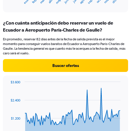
mar.
jun.
sep.
dic.
ene.
abr.
jul.
oct.
feb.
may.
ago.
nov.
X
End
of
axis
interactive
displaying
chart
categories.
¿Con cuánta anticipación debo reservar un vuelo de
Range:
Ecuador a Aeropuerto París-Charles de Gaulle?
12
categories.
En promedio, reservar 82 días antes de la fecha de salida prevista es el mejor
The
momento para conseguir vuelos baratos de Ecuador a Aeropuerto París-Charles de
chart
Gaulle. La tendencia general es que cuanto más te acerques a la fecha de salida, más
has
caro será el vuelo.
1
Y
Buscar ofertas
axis
displaying
values.
$3.600
Range:
Chart
Chart
0
graphic.
with
to
82
$2.400
data
1800.
points.
The
$1.200
chart
has