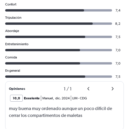
Confort
7,4
Tripulación
8,2
Abordaje
7,5
Entretenimiento
7,0
Comida
7,0
En general
7,5
1
/
1
Opiniones
10,0
Excelente
Manuel
,
dic. 2024
LIM
-
CDG
muy buena muy ordenado aunque un poco difícil de
cerrar los compartimentos de maletas