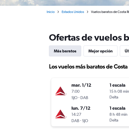
Inicio
Estados Unidos
Vuelos baratos de Costa R
Ofertas de vuelos 
Más baratos
Mejor opción
Úl
Los vuelos más baratos de Costa
mar. 1/12
1 escala
7:00
15 h 08 mi
-
Delta
SJO
DAB
lun. 7/12
1 escala
14:27
8 h 48 min
-
Delta
DAB
SJO