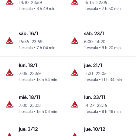
14:10
-
23:59
15:15
-
22:05
1 escala
8 h 49 min
1 escala
7 h 50 min
sáb. 16/1
sáb. 23/1
15:55
-
23:59
6:00
-
14:20
1 escala
7 h 04 min
1 escala
9 h 20 min
lun. 18/1
jue. 21/1
7:05
-
23:59
11:31
-
22:05
1 escala
15 h 54 min
1 escala
11 h 34 min
mié. 18/11
lun. 23/11
7:00
-
23:08
14:27
-
22:15
1 escala
15 h 08 min
1 escala
8 h 48 min
jue. 3/12
jue. 10/12