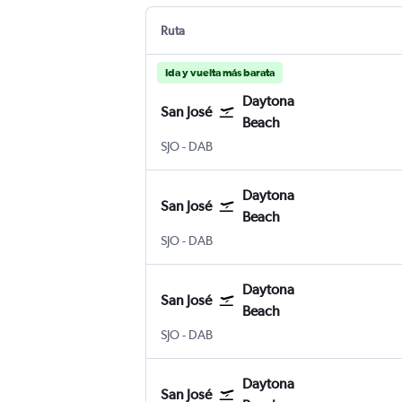
Ruta
Ida y vuelta más barata
Daytona
San José
Beach
San José Internacional Juan Santamaría
Daytona Beach
SJO
-
DAB
Daytona
San José
Beach
San José Internacional Juan Santamaría
Daytona Beach
SJO
-
DAB
Daytona
San José
Beach
San José Internacional Juan Santamaría
Daytona Beach
SJO
-
DAB
Daytona
San José