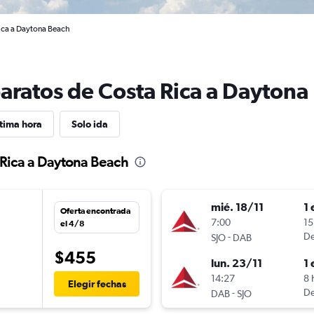
ica a Daytona Beach
baratos de Costa Rica a Daytona
tima hora
Solo ida
 Rica a Daytona Beach
mié. 18/11
1 
Oferta encontrada
n
7:00
15
el 4/8
-
De
SJO
DAB
$455
lun. 23/11
1 
14:27
8 
Elegir fechas
-
De
DAB
SJO