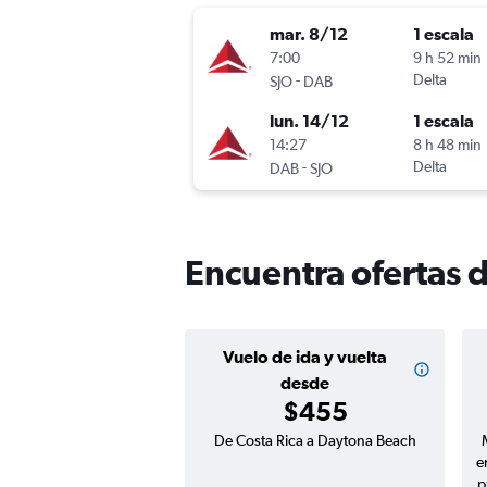
mar. 8/12
1 escala
7:00
9 h 52 min
-
Delta
SJO
DAB
lun. 14/12
1 escala
14:27
8 h 48 min
-
Delta
DAB
SJO
Encuentra ofertas 
Vuelo de ida y vuelta
desde
$455
De Costa Rica a Daytona Beach
e
p