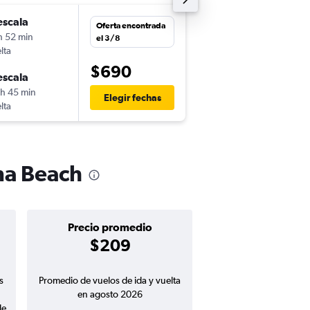
escala
jue. 26/11
Oferta encontrada
h 52 min
7:00
el 3/8
lta
-
SJO
DAB
$690
escala
jue. 10/12
 h 45 min
11:30
Elegir fechas
lta
-
DAB
SJO
ona Beach
Precio promedio
$209
s
Promedio de vuelos de ida y vuelta
en agosto 2026
de