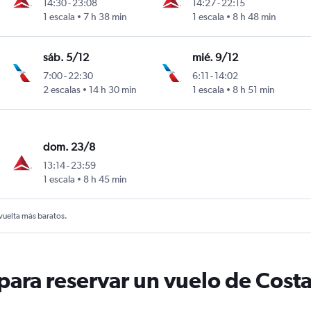
14:30
-
23:08
14:27
-
22:15
1 escala
7 h 38 min
1 escala
8 h 48 min
sáb. 5/12
mié. 9/12
7:00
-
22:30
6:11
-
14:02
2 escalas
14 h 30 min
1 escala
8 h 51 min
dom. 23/8
13:14
-
23:59
1 escala
8 h 45 min
 vuelta más baratos.
ara reservar un vuelo de Costa