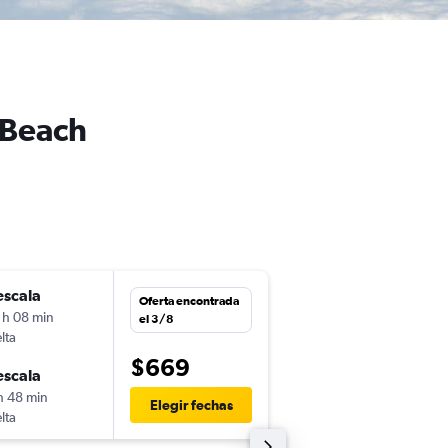
 Beach
escala
sáb. 5/12
Oferta encontrada
 h 08 min
7:00
el 3/8
lta
-
SJO
DAB
$669
escala
mié. 9/12
h 48 min
6:11
Elegir fechas
lta
-
DAB
SJO