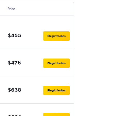
Price
$455
Elegir fechas
$476
Elegir fechas
$638
Elegir fechas