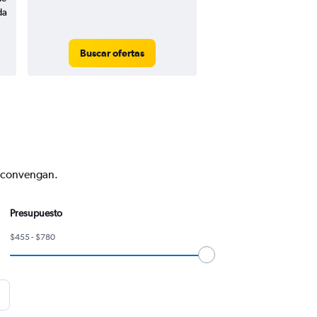
da
Buscar ofertas
e convengan.
Presupuesto
$455 - $780