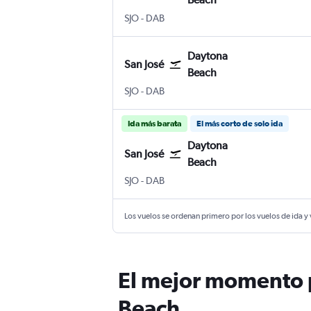
San José Internacional Juan Santamaría
Daytona Beach
SJO
-
DAB
Daytona
San José
Beach
San José Internacional Juan Santamaría
Daytona Beach
SJO
-
DAB
Ida más barata
El más corto de solo ida
Daytona
San José
Beach
San José Internacional Juan Santamaría
Daytona Beach
SJO
-
DAB
Los vuelos se ordenan primero por los vuelos de ida y
El mejor momento p
Beach