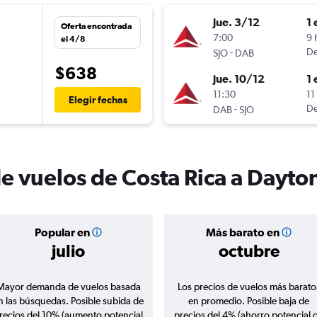
jue. 3/12
1 
Oferta encontrada
7:00
9 
el 4/8
-
De
SJO
DAB
$638
jue. 10/12
1 
11:30
11
Elegir fechas
-
De
DAB
SJO
de vuelos de Costa Rica a Dayt
Popular en
Más barato en
julio
octubre
Mayor demanda de vuelos basada
Los precios de vuelos más barato
n las búsquedas. Posible subida de
en promedio. Posible baja de
recios del 10% (aumento potencial
precios del 4% (ahorro potencial 