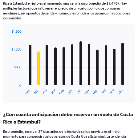
Rica a Estambul en julio es el momento más caro (a un promedio de $1.476). Hay
múltiples factores que influyen en el precio de un vuelo, por lo que comparar
aerolíneas, aeropuertos de salida y horarios les brinda a los usuarios más opciones
disponibles.
$1.800
Bar
Chart
graphic.
chart
with
$1.200
12
bars.
$600
The
chart
has
0
1
mar.
jun.
sep.
dic.
ene.
abr.
jul.
oct.
feb.
may.
ago.
nov.
X
End
of
axis
interactive
displaying
chart
categories.
¿Con cuánta anticipación debo reservar un vuelo de Costa
Range:
Rica a Estambul?
12
categories.
En promedio, reservar 37 días antes de la fecha de salida prevista es el mejor
The
momento para conseguir vuelos baratos de Costa Rica a Estambul. La tendencia