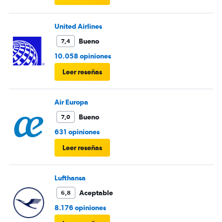
United Airlines
Bueno
7,4
10.058 opiniones
Leer reseñas
Air Europa
Bueno
7,0
631 opiniones
Leer reseñas
Lufthansa
Aceptable
6,8
8.176 opiniones