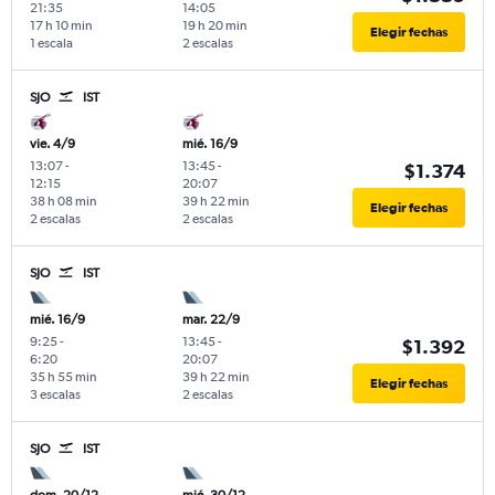
21:35
14:05
17 h 10 min
19 h 20 min
Elegir fechas
1 escala
2 escalas
SJO
IST
vie. 4/9
mié. 16/9
13:07
-
13:45
-
$1.374
12:15
20:07
38 h 08 min
39 h 22 min
Elegir fechas
2 escalas
2 escalas
SJO
IST
mié. 16/9
mar. 22/9
9:25
-
13:45
-
$1.392
6:20
20:07
35 h 55 min
39 h 22 min
Elegir fechas
3 escalas
2 escalas
SJO
IST