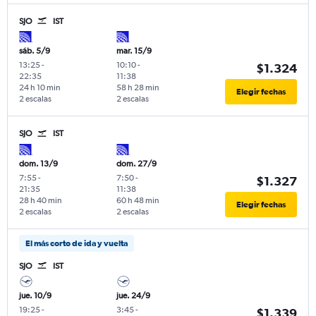
SJO
IST
sáb. 5/9
mar. 15/9
13:25
-
10:10
-
$1.324
22:35
11:38
24 h 10 min
58 h 28 min
Elegir fechas
2 escalas
2 escalas
SJO
IST
dom. 13/9
dom. 27/9
7:55
-
7:50
-
$1.327
21:35
11:38
28 h 40 min
60 h 48 min
Elegir fechas
2 escalas
2 escalas
El más corto de ida y vuelta
SJO
IST
jue. 10/9
jue. 24/9
19:25
-
3:45
-
$1.339