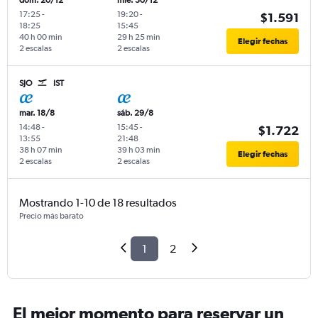
dom. 20/12
mié. 30/12
17:25
-
19:20
-
$1.591
18:25
15:45
40 h 00 min
29 h 25 min
Elegir fechas
2 escalas
2 escalas
SJO
IST
mar. 18/8
sáb. 29/8
14:48
-
15:45
-
$1.722
13:55
21:48
38 h 07 min
39 h 03 min
Elegir fechas
2 escalas
2 escalas
Mostrando 1-10 de 18 resultados
Precio más barato
1
2
El mejor momento para reservar un