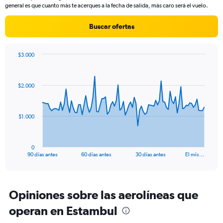
chart
general es que cuanto más te acerques a la fecha de salida, más caro será el vuelo.
has
1
Buscar ofertas
Y
axis
displaying
$3.000
values.
Chart
Chart
Range:
graphic.
with
0
91
$2.000
to
data
points.
1800.
The
$1.000
chart
has
1
0
X
End
90 días antes
60 días antes
30 días antes
El mis…
of
axis
interactive
displaying
chart
categories.
Range:
Opiniones sobre las aerolíneas que
91
operan en Estambul
categories.
The