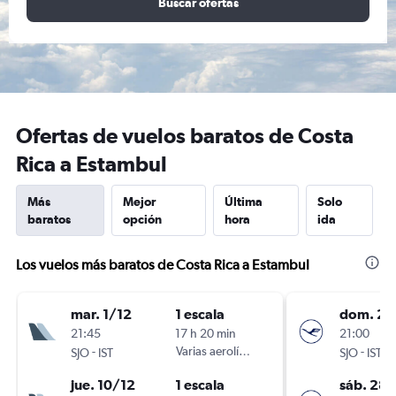
Buscar ofertas
Ofertas de vuelos baratos de Costa
Rica a Estambul
Más
Mejor
Última
Solo
baratos
opción
hora
ida
Los vuelos más baratos de Costa Rica a Estambul
mar. 1/12
1 escala
dom. 22
21:45
17 h 20 min
21:00
-
Varias aerolíneas
-
SJO
IST
SJO
IST
jue. 10/12
1 escala
sáb. 28/