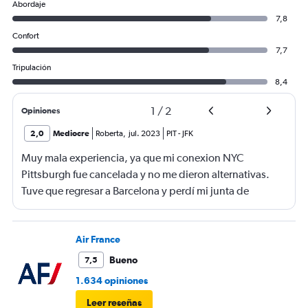
Abordaje
7,8
Confort
7,7
Tripulación
8,4
1
/
2
Opiniones
2,0
Mediocre
Roberta
,
jul. 2023
PIT
-
JFK
Muy mala experiencia, ya que mi conexion NYC
Pittsburgh fue cancelada y no me dieron alternativas.
Tuve que regresar a Barcelona y perdí mi junta de
trabajo. Fatal Delta.
Air France
Bueno
7,5
1.634 opiniones
Leer reseñas