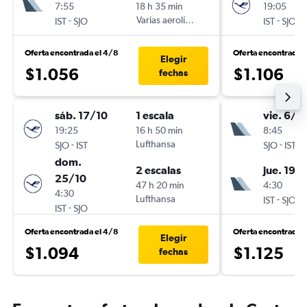
7:55
18 h 35 min
19:05
-
Varias aerolíneas
-
IST
SJO
IST
SJO
Oferta encontrada el 4/8
Oferta encontrada 
Elegir
$1.056
$1.106
fechas
sáb. 17/10
1 escala
vie. 6/11
19:25
16 h 50 min
8:45
-
Lufthansa
-
SJO
IST
SJO
IST
dom.
2 escalas
jue. 19/1
25/10
47 h 20 min
4:30
4:30
Lufthansa
-
IST
SJO
-
IST
SJO
Oferta encontrada el 4/8
Oferta encontrada e
Elegir
$1.094
$1.125
fechas