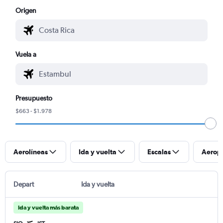
Origen
Vuela a
Presupuesto
$663 - $1.978
Aerolíneas
Ida y vuelta
Escalas
Aerop
Depart
Ida y vuelta
Ida y vuelta más barata