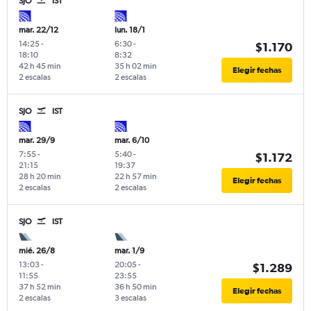
SJO
IST
mar. 22/12
lun. 18/1
14:25
-
6:30
-
$1.170
18:10
8:32
42 h 45 min
35 h 02 min
Elegir fechas
2 escalas
2 escalas
SJO
IST
mar. 29/9
mar. 6/10
7:55
-
5:40
-
$1.172
21:15
19:37
28 h 20 min
22 h 57 min
Elegir fechas
2 escalas
2 escalas
SJO
IST
mié. 26/8
mar. 1/9
13:03
-
20:05
-
$1.289
11:55
23:55
37 h 52 min
36 h 50 min
Elegir fechas
2 escalas
3 escalas