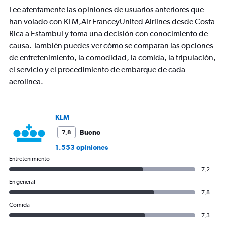
chart
Lee atentamente las opiniones de usuarios anteriores que
has
han volado con KLM,Air FranceyUnited Airlines desde Costa
1
Rica a Estambul y toma una decisión con conocimiento de
Y
axis
causa. También puedes ver cómo se comparan las opciones
displaying
de entretenimiento, la comodidad, la comida, la tripulación,
values.
el servicio y el procedimiento de embarque de cada
Range:
aerolínea.
0
to
3000.
KLM
Bueno
7,8
1.553 opiniones
Entretenimiento
7,2
En general
7,8
Comida
7,3