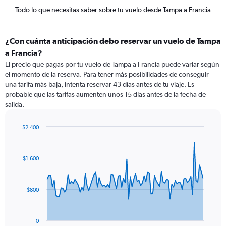
Todo lo que necesitas saber sobre tu vuelo desde Tampa a Francia
¿Con cuánta anticipación debo reservar un vuelo de Tampa
a Francia?
El precio que pagas por tu vuelo de Tampa a Francia puede variar según
el momento de la reserva. Para tener más posibilidades de conseguir
una tarifa más baja, intenta reservar 43 días antes de tu viaje. Es
probable que las tarifas aumenten unos 15 días antes de la fecha de
salida.
$2.400
Chart
Chart
graphic.
with
91
$1.600
data
points.
The
$800
chart
has
1
0