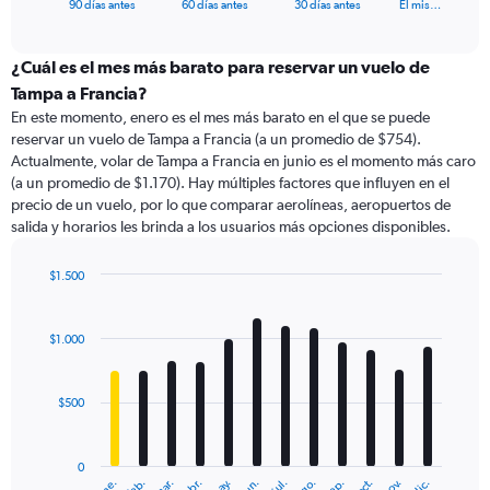
X
End
90 días antes
60 días antes
30 días antes
El mis…
of
axis
interactive
displaying
chart
categories.
¿Cuál es el mes más barato para reservar un vuelo de
Range:
Tampa a Francia?
91
En este momento, enero es el mes más barato en el que se puede
categories.
reservar un vuelo de Tampa a Francia (a un promedio de $754).
The
Actualmente, volar de Tampa a Francia en junio es el momento más caro
chart
(a un promedio de $1.170). Hay múltiples factores que influyen en el
has
precio de un vuelo, por lo que comparar aerolíneas, aeropuertos de
1
salida y horarios les brinda a los usuarios más opciones disponibles.
Y
axis
displaying
$1.500
values.
Bar
Chart
Range:
graphic.
chart
with
0
$1.000
12
to
bars.
2400.
$500
The
chart
has
0
1
ene.
feb.
mar.
abr.
may.
jun.
jul.
ago.
sep.
oct.
nov.
dic.