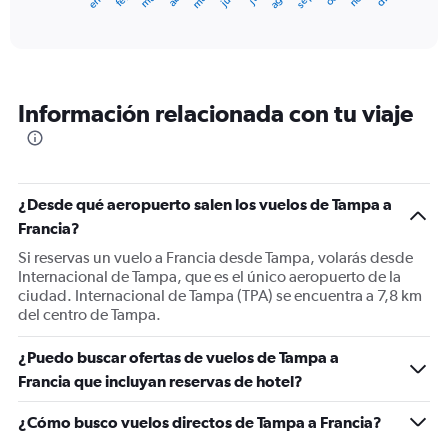
X
End
of
axis
interactive
displaying
chart
categories.
Range:
12
Información relacionada con tu viaje
categories.
The
chart
has
1
¿Desde qué aeropuerto salen los vuelos de Tampa a
Y
Francia?
axis
displaying
Si reservas un vuelo a Francia desde Tampa, volarás desde
values.
Internacional de Tampa, que es el único aeropuerto de la
Range:
ciudad. Internacional de Tampa (TPA) se encuentra a 7,8 km
0
del centro de Tampa.
to
1500.
¿Puedo buscar ofertas de vuelos de Tampa a
Francia que incluyan reservas de hotel?
¿Cómo busco vuelos directos de Tampa a Francia?