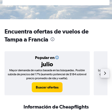
Encuentra ofertas de vuelos de
Tampa a Francia
Popular en
julio
Mayor demanda de vuelos basada en las búsquedas. Posible
Los precio
subida de precios del 17% (aumento potencial de $184 sobre el
de precios
precio promedio de ida y vuelta).
Buscar ofertas
Información de Cheapflights