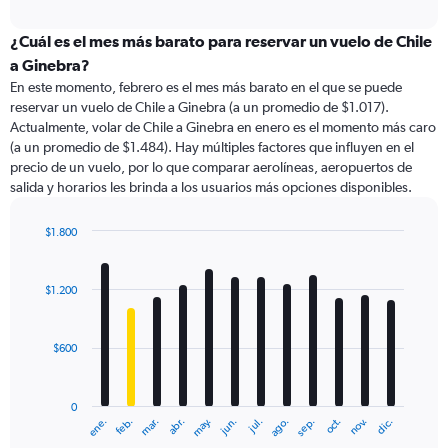
axis
interactive
displaying
chart
categories.
¿Cuál es el mes más barato para reservar un vuelo de Chile
Range:
a Ginebra?
91
En este momento, febrero es el mes más barato en el que se puede
categories.
reservar un vuelo de Chile a Ginebra (a un promedio de $1.017).
The
Actualmente, volar de Chile a Ginebra en enero es el momento más caro
chart
(a un promedio de $1.484). Hay múltiples factores que influyen en el
has
precio de un vuelo, por lo que comparar aerolíneas, aeropuertos de
1
salida y horarios les brinda a los usuarios más opciones disponibles.
Y
axis
displaying
$1.800
values.
Bar
Chart
Range:
graphic.
chart
with
0
$1.200
12
to
bars.
3000.
$600
The
chart
has
0
1
ene.
feb.
mar.
abr.
may.
jun.
jul.
ago.
sep.
oct.
nov.
dic.
X
End
of