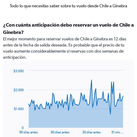
Todo lo que necesitas saber sobre tu vuelo desde Chile a Ginebra
¿Con cuánta anticipación debo reservar un vuelo de Chile a
Ginebra?
El mejor momento para reservar vuelos de Chile a Ginebra es 12 días
antes de la fecha de salida deseada. Es probable que el precio de tu
vuelo aumente considerablemente si reservas con dos semanas de
anticipación.
$3.000
Chart
Chart
graphic.
with
91
$2.000
data
points.
The
$1.000
chart
has
1
0
X
End
90 días antes
60 días antes
30 días antes
El mis…
of