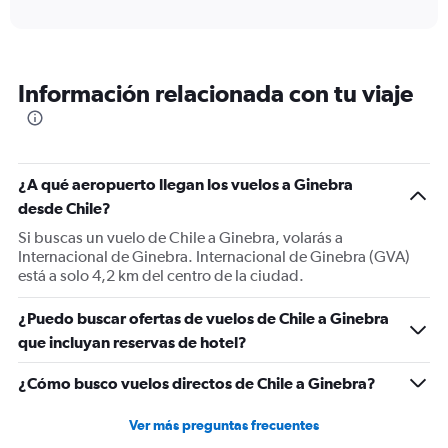
axis
interactive
displaying
chart
categories.
Range:
12
Información relacionada con tu viaje
categories.
The
chart
has
1
¿A qué aeropuerto llegan los vuelos a Ginebra
Y
desde Chile?
axis
displaying
Si buscas un vuelo de Chile a Ginebra, volarás a
values.
Internacional de Ginebra. Internacional de Ginebra (GVA)
Range:
está a solo 4,2 km del centro de la ciudad.
0
to
¿Puedo buscar ofertas de vuelos de Chile a Ginebra
1800.
que incluyan reservas de hotel?
¿Cómo busco vuelos directos de Chile a Ginebra?
Ver más preguntas frecuentes