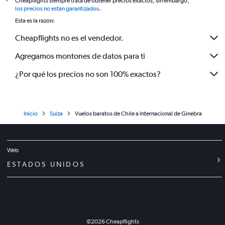
Cheapflights siempre trata de obtener precios exactos, sin embargo,
*
los precios no están garantizados
.
Esta es la razón:
Cheapflights no es el vendedor.
Agregamos montones de datos para ti
¿Por qué los precios no son 100% exactos?
Inicio
Suiza
Vuelos baratos de Chile a Internacional de Ginebra
Web
ESTADOS UNIDOS
©
2026
Cheapflights