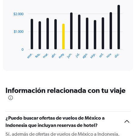
Bar
Chart
graphic.
chart
with
$2.000
12
bars.
$1.000
The
chart
has
0
1
ene.
feb.
mar.
abr.
may.
jun.
jul.
ago.
sep.
oct.
nov.
dic.
X
End
of
axis
interactive
displaying
chart
categories.
Range:
12
Información relacionada con tu viaje
categories.
The
chart
has
1
¿Puedo buscar ofertas de vuelos de México a
Y
Indonesia que incluyan reservas de hotel?
axis
displaying
Sí, además de ofertas de vuelos de México a Indonesia,