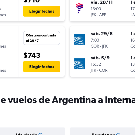
vie. 20/11
1 
n
13:00
17
Elegir fechas
ines
JFK
-
AEP
LA
sáb. 29/8
1 
Oferta encontrada
n
7:03
16
el 29/7
ines
COR
-
JFK
Co
$743
sáb. 5/9
1 
n
15:32
13
Elegir fechas
ines
JFK
-
COR
Co
e vuelos de Argentina a Interna