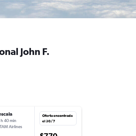
onal John F.
escala
mié. 11/11
Oferta encontrada
 h 40 min
15:50
el 30/7
TAM Airlines
AEP
-
JFK
$770