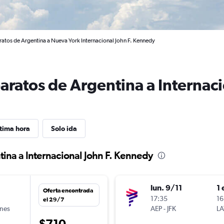
ratos de Argentina a Nueva York Internacional John F. Kennedy
aratos de Argentina a Internaci
tima hora
Solo ida
tina a Internacional John F. Kennedy
lun. 9/11
1 
Oferta encontrada
n
17:35
16
el 29/7
ines
AEP
-
JFK
LA
$710