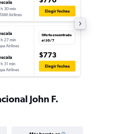
escala
vie. 20/11
 h 30 min
13:00
Elegir fechas
TAM Airlines
JFK
-
AEP
escala
vie. 2/10
Oferta encontrada
 h 27 min
21:11
el 30/7
pa Airlines
COR
-
JFK
$773
escala
mar. 13/10
 h 31 min
15:22
Elegir fechas
pa Airlines
JFK
-
COR
cional John F.