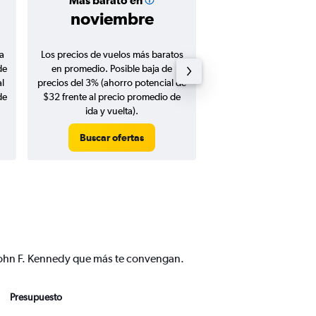
Más barato en
Precio prom
noviembre
$942
a
Los precios de vuelos más baratos
Promedio de vuelos de 
de
en promedio. Posible baja de
en agosto 20
l
precios del 3% (ahorro potencial de
de
$32 frente al precio promedio de
ida y vuelta).
Buscar ofertas
Buscar ofert
l John F. Kennedy que más te convengan.
Presupuesto