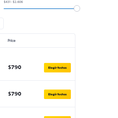
$431 - $2.606
Price
$790
Elegir fechas
$790
Elegir fechas