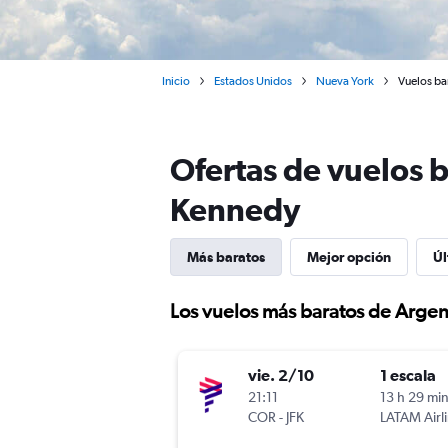
Inicio
Estados Unidos
Nueva York
Vuelos ba
Ofertas de vuelos b
Kennedy
Más baratos
Mejor opción
Úl
Los vuelos más baratos de Argen
vie. 2/10
1 escala
21:11
13 h 29 mi
COR
-
JFK
LATAM Airl