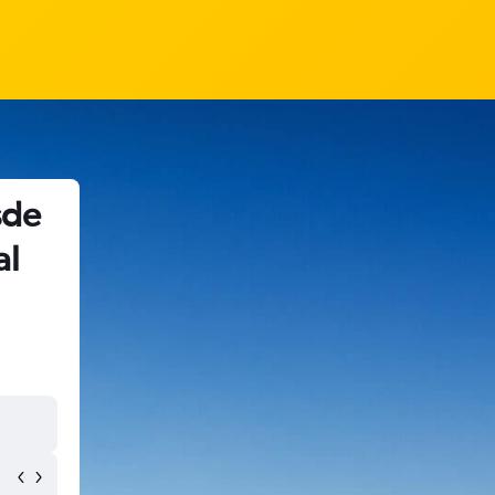
sde
al