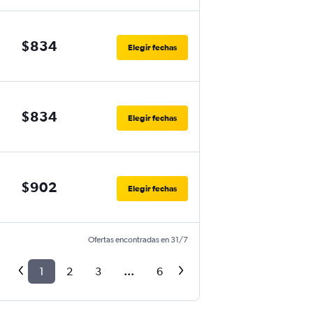
$834
Elegir fechas
$834
Elegir fechas
$902
Elegir fechas
Ofertas encontradas en 31/7
1
2
3
...
6