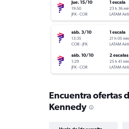
jue. 15/10
1 escala
19:50
23 h 36 mi
JFK
-
COR
LATAM Airl
sáb. 3/10
1 escala
13:35
21 h 05 mi
COR
-
JFK
LATAM Airl
sáb. 10/10
2 escalas
1:29
25 h 41 mi
JFK
-
COR
LATAM Airl
Encuentra ofertas d
Kennedy