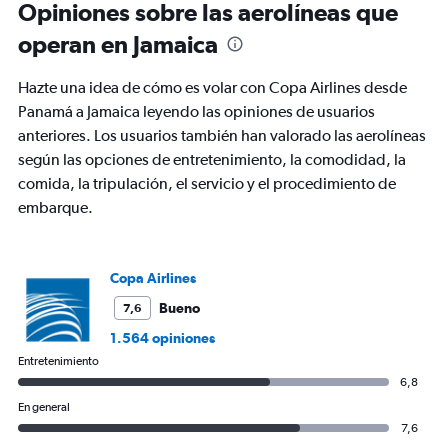
Range:
Opiniones sobre las aerolíneas que
1
operan en Jamaica
categories.
The
chart
Hazte una idea de cómo es volar con Copa Airlines desde
has
Panamá a Jamaica leyendo las opiniones de usuarios
1
anteriores. Los usuarios también han valorado las aerolíneas
Y
axis
según las opciones de entretenimiento, la comodidad, la
displaying
comida, la tripulación, el servicio y el procedimiento de
values.
embarque.
Range:
0
to
6.
Copa Airlines
Bueno
7,6
1.564 opiniones
Entretenimiento
6,8
En general
7,6