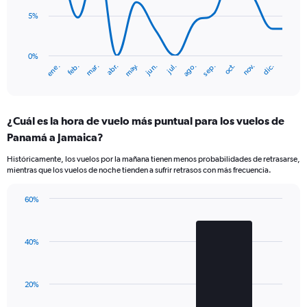
Range:
points.
0
5%
to
The
2.4.
chart
has
0%
ene.
abr.
jul.
oct.
mar.
jun.
sep.
dic.
feb.
may.
ago.
nov.
1
End
of
X
interactive
axis
chart
displaying
¿Cuál es la hora de vuelo más puntual para los vuelos de
categories.
Range:
Panamá a Jamaica?
14
Históricamente, los vuelos por la mañana tienen menos probabilidades de retrasarse,
categories.
mientras que los vuelos de noche tienden a sufrir retrasos con más frecuencia.
The
chart
has
60%
Bar
1
Chart
graphic.
chart
Y
with
axis
40%
2
displaying
bars.
values.
Range:
The
20%
0
chart
to