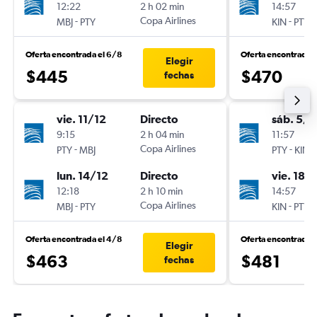
12:22
2 h 02 min
14:57
-
Copa Airlines
-
MBJ
PTY
KIN
PTY
Oferta encontrada el 6/8
Oferta encontrada 
Elegir
$445
$470
fechas
vie. 11/12
Directo
sáb. 5/9
9:15
2 h 04 min
11:57
-
Copa Airlines
-
PTY
MBJ
PTY
KIN
lun. 14/12
Directo
vie. 18/
12:18
2 h 10 min
14:57
-
Copa Airlines
-
MBJ
PTY
KIN
PTY
Oferta encontrada el 4/8
Oferta encontrada 
Elegir
$463
$481
fechas