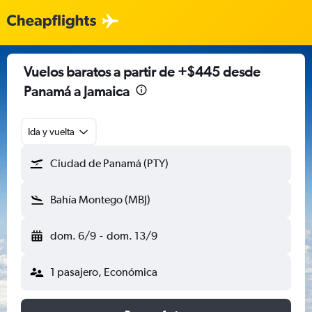
Vuelos baratos a partir de +$445 desde
Panamá a Jamaica
Ida y vuelta
Ciudad de Panamá (PTY)
Bahía Montego (MBJ)
dom. 6/9
-
dom. 13/9
1 pasajero, Económica