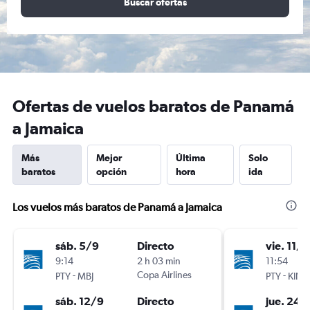
Buscar ofertas
Ofertas de vuelos baratos de Panamá
a Jamaica
Más
Mejor
Última
Solo
baratos
opción
hora
ida
Los vuelos más baratos de Panamá a Jamaica
sáb. 5/9
Directo
vie. 11/9
9:14
2 h 03 min
11:54
-
Copa Airlines
-
PTY
MBJ
PTY
KIN
sáb. 12/9
Directo
jue. 24/