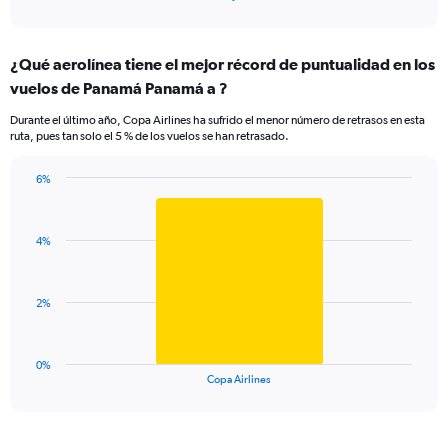
of
axis
interactive
displaying
chart
categories.
¿Qué aerolínea tiene el mejor récord de puntualidad en los
Range:
vuelos de Panamá Panamá a ?
7
categories.
Durante el último año, Copa Airlines ha sufrido el menor número de retrasos en esta
The
ruta, pues tan solo el 5 % de los vuelos se han retrasado.
chart
has
6%
1
Bar
Chart
Y
graphic.
chart
axis
with
displaying
4%
1
values.
bar.
Range:
0
The
2%
to
chart
15.
has
1
0%
X
End
Copa Airlines
of
axis
interactive
displaying
chart
categories.