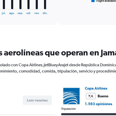
1
Flight availabil
End
of
X
interactive
axis
chart
jul.
ago.
sep.
oct.
nov.
dic.
displaying
categories.
Range:
6
categories.
The
chart
s aerolíneas que operan en Jam
has
2
Y
 volado con Copa Airlines,JetBlueyArajet desde República Domin
axes
displaying
enimiento, comodidad, comida, tripulación, servicio y procedimi
Avg.
Price
and
Copa Airlines
Number
of
Bueno
7,6
flights.
Leer reseñas
1.563 opiniones
Tripulación