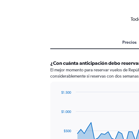
Tod
Precios
¿Con cuánta anticipación debo reserva
El mejor momento para reservar vuelos de Repúbl
considerablemente si reservas con dos semanas 
$1.500
Chart
Chart
graphic.
with
82
$1.000
data
points.
The
$500
chart