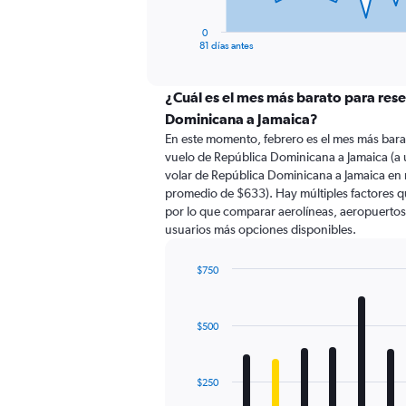
has
1
0
X
End
81 días antes
of
axis
interactive
displaying
chart
categories.
¿Cuál es el mes más barato para res
Range:
Dominicana a Jamaica?
82
En este momento, febrero es el mes más bara
categories.
vuelo de República Dominicana a Jamaica (a
The
volar de República Dominicana a Jamaica en
chart
promedio de $633). Hay múltiples factores qu
has
por lo que comparar aerolíneas, aeropuertos d
1
usuarios más opciones disponibles.
Y
axis
displaying
$750
values.
Bar
Chart
Range:
graphic.
chart
with
0
$500
12
to
bars.
1500.
The
$250
chart