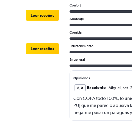
Confort
Leer reseñas
Abordaje
Comida
Entretenimiento
Leer reseñas
En general
Opiniones
Excelente
Miguel
,
set.
8,0
Con COPA todo 100%, lo únic
PUJ que me pareció abusiva l
negarme pasar un paraguas y
mostrador de COPA como si fu
que dejaban pasar a adulto