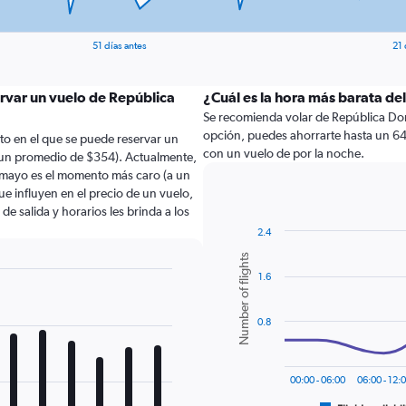
51 días antes
21 
ervar un vuelo de República
¿Cuál es la hora más barata de
Se recomienda volar de República Domi
opción, puedes ahorrarte hasta un 64
to en el que se puede reservar un
con un vuelo de por la noche.
 un promedio de $354). Actualmente,
 mayo es el momento más caro (a un
e influyen en el precio de un vuelo,
e salida y horarios les brinda a los
2.4
Combination
Chart
Number of flights
graphic.
chart
1.6
with
2
data
series.
0.8
The
chart
00:00 - 06:00
06:00 - 12:
has