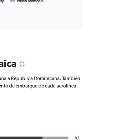
ity
Precio promedio
aica
icana a República Dominicana. También
ento de embarque de cada aerolínea.
8,1