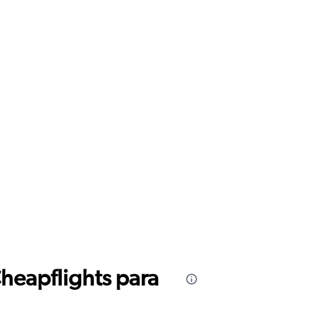
 paraguas a la bodega que el valor
ás loco, es que en el duty free
e y en nombre de la “seguridad”,
so?
Cheapflights para