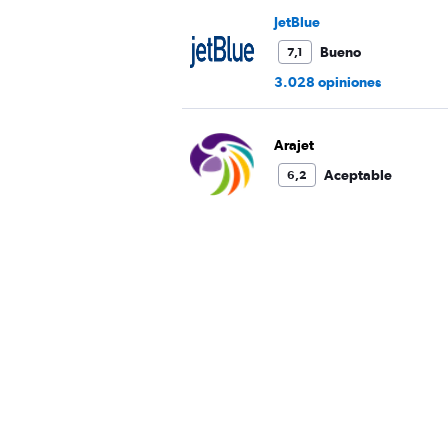
JetBlue
Bueno
7,1
3.028 opiniones
Arajet
Aceptable
6,2