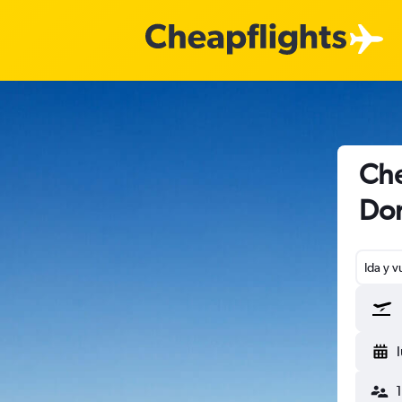
Che
Dom
Ida y v