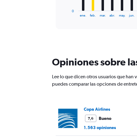
has
1
0
X
End
ene.
feb.
mar.
abr.
may.
jun.
of
axis
interactive
displaying
chart
categories.
Range:
12
categories.
The
Opiniones sobre la
chart
has
1
Lee lo que dicen otros usuarios que han
Y
puedes comparar las opciones de entret
axis
displaying
values.
Range:
0
Copa Airlines
to
Bueno
7,6
750.
1.563 opiniones