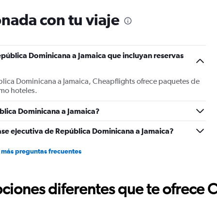
más caro embalar y mandar el
económico del artículo, y lo m
nada con tu viaje
venden paraguas. Hasta dond
caemos en el abuso y el exce
epública Dominicana a Jamaica que incluyan reservas
blica Dominicana a Jamaica, Cheapflights ofrece paquetes de
mo hoteles.
blica Dominicana a Jamaica?
ase ejecutiva de República Dominicana a Jamaica?
 más preguntas frecuentes
ciones diferentes que te ofrece 