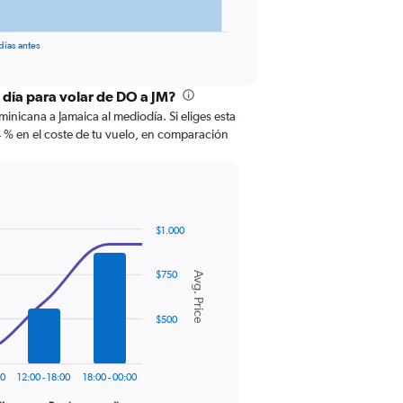
días antes
l día para volar de DO a JM?
nicana a Jamaica al mediodía. Si eliges esta
 % en el coste de tu vuelo, en comparación
$1.000
$750
Avg. Price
$500
00
12:00 - 18:00
18:00 - 00:00