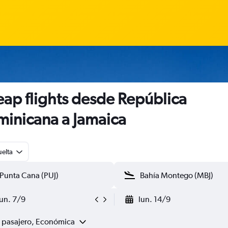
ap flights desde República
inicana a Jamaica
uelta
lun. 7/9
lun. 14/9
1 pasajero, Económica