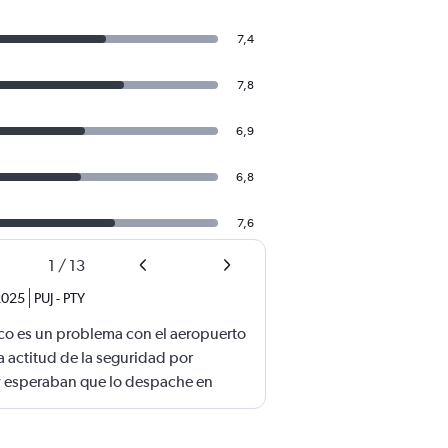
7,4
7,8
6,9
6,8
7,6
1
/
13
 2025
PUJ
-
PTY
o es un problema con el aeropuerto
a actitud de la seguridad por
 esperaban que lo despache en
ese un equipaje. Lo más insólito es
s mayores CON BASTONES. Me salía