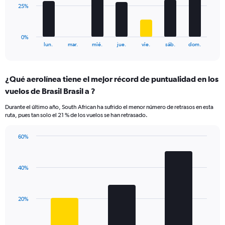
to
The
25%
60.
chart
has
1
0%
X
End
lun.
mar.
mié.
jue.
vie.
sáb.
dom.
of
axis
interactive
displaying
chart
categories.
¿Qué aerolínea tiene el mejor récord de puntualidad en los
Range:
vuelos de Brasil Brasil a ?
7
categories.
Durante el último año, South African ha sufrido el menor número de retrasos en esta
The
ruta, pues tan solo el 21 % de los vuelos se han retrasado.
chart
has
60%
1
Bar
Chart
Y
graphic.
chart
axis
with
displaying
40%
3
values.
bars.
Range:
0
The
20%
to
chart
75.
has