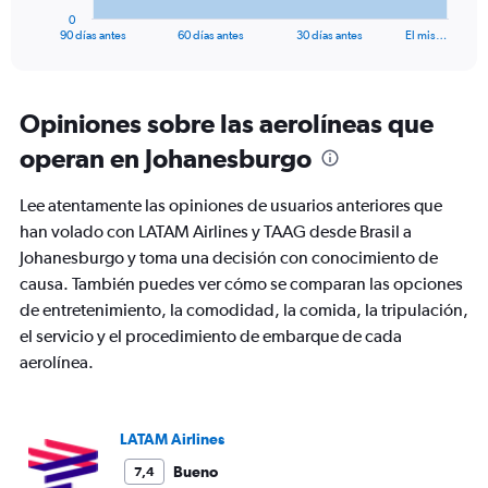
1
0
X
End
90 días antes
60 días antes
30 días antes
El mis…
of
axis
interactive
displaying
chart
categories.
Range:
Opiniones sobre las aerolíneas que
91
operan en Johanesburgo
categories.
The
chart
Lee atentamente las opiniones de usuarios anteriores que
has
han volado con LATAM Airlines y TAAG desde Brasil a
1
Johanesburgo y toma una decisión con conocimiento de
Y
axis
causa. También puedes ver cómo se comparan las opciones
displaying
de entretenimiento, la comodidad, la comida, la tripulación,
values.
el servicio y el procedimiento de embarque de cada
Range:
aerolínea.
0
to
1800.
LATAM Airlines
Bueno
7,4