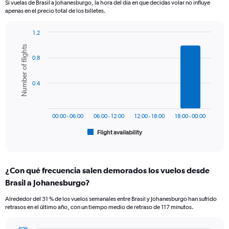
Si vuelas de Brasil a Johanesburgo, la hora del día en que decidas volar no influye
The
apenas en el precio total de los billetes.
chart
has
1.2
1
Bar
Chart
Y
Number of flights
graphic.
chart
axis
0.8
with
displaying
6
values.
bars.
Range:
0.4
0
The
to
chart
900.
has
00:00 - 06:00
06:00 - 12:00
12:00 - 18:00
18:00 - 00:00
1
Flight availability
X
End
of
axis
interactive
displaying
chart
categories.
¿Con qué frecuencia salen demorados los vuelos desde
Range:
Brasil a Johanesburgo?
6
categories.
Alrededor del 31 % de los vuelos semanales entre Brasil y Johanesburgo han sufrido
The
retrasos en el último año, con un tiempo medio de retraso de 117 minutos.
chart
has