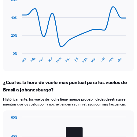
60%
1
Line
Chart
Y
graphic.
chart
axis
with
40%
displaying
14
Number
data
of
points.
flights.
20%
Range:
The
0
chart
to
has
0%
mar.
jun.
sep.
dic.
ene.
abr.
jul.
oct.
feb.
may.
ago.
nov.
1.2.
1
End
of
X
interactive
axis
chart
displaying
¿Cuál es la hora de vuelo más puntual para los vuelos de
categories.
Range:
Brasil a Johanesburgo?
14
Históricamente, los vuelos de noche tienen menos probabilidades de retrasarse,
categories.
mientras que los vuelos por la noche tienden a sufrir retrasos con más frecuencia.
The
chart
has
60%
Bar
1
Chart
graphic.
chart
Y
with
axis
40%