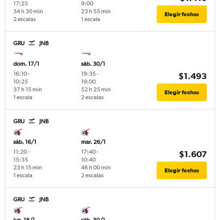
17:25
9:00
34 h 30 min
23 h 55 min
Elegir fechas
2 escalas
1 escala
GRU
JNB
dom. 17/1
sáb. 30/1
16:10
-
19:35
-
$1.493
10:25
19:00
37 h 15 min
52 h 25 min
Elegir fechas
1 escala
2 escalas
GRU
JNB
sáb. 16/1
mar. 26/1
11:20
-
17:40
-
$1.607
15:35
10:40
23 h 15 min
46 h 00 min
Elegir fechas
1 escala
2 escalas
GRU
JNB