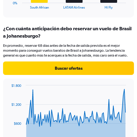
1
0%
X
End
South African
LATAM Airlines
Hi Fly
of
axis
interactive
displaying
chart
categories.
¿Con cuánta anticipación debo reservar un vuelo de Brasil
Range:
a Johanesburgo?
3
categories.
En promedio, reservar 68 días antes de la fecha de salida prevista es el mejor
The
momento para conseguir vuelos baratos de Brasil a Johanesburgo. La tendencia
chart
general es que cuanto más te acerques a la fecha de salida, más caro será el vuelo.
has
1
Buscar ofertas
Y
axis
displaying
$1.800
values.
Chart
Chart
Range:
graphic.
with
0
91
$1.200
to
data
points.
60.
The
$600
chart
has