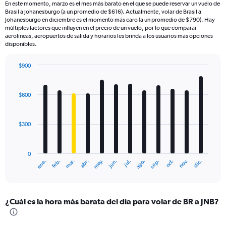
En este momento, marzo es el mes más barato en el que se puede reservar un vuelo de
Brasil a Johanesburgo (a un promedio de $616). Actualmente, volar de Brasil a
Johanesburgo en diciembre es el momento más caro (a un promedio de $790). Hay
múltiples factores que influyen en el precio de un vuelo, por lo que comparar
aerolíneas, aeropuertos de salida y horarios les brinda a los usuarios más opciones
disponibles.
$900
Bar
Chart
graphic.
chart
with
$600
12
bars.
$300
The
chart
has
0
1
ene.
feb.
mar.
abr.
may.
jun.
jul.
ago.
sep.
oct.
nov.
dic.
X
End
of
axis
interactive
displaying
chart
categories.
¿Cuál es la hora más barata del día para volar de BR a JNB?
Range:
12
categories.