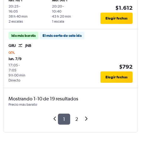
lun. 18/1
sáb. 30/1
20:25
-
20:20
-
$1.612
16:05
10:40
38 h 40 min
43 h 20 min
Elegir fechas
2 escalas
1 escala
Ida más barata
El más corto de solo ida
GRU
JNB
lun. 7/9
17:05
-
$792
7:05
9 h 00 min
Elegir fechas
Directo
Mostrando 1-10 de 19 resultados
Precio más barato
1
2