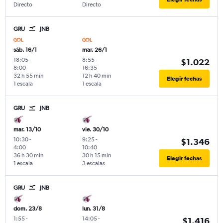
Directo
Directo
GRU
JNB
sáb. 16/1
mar. 26/1
18:05
-
8:55
-
$1.022
8:00
16:35
32 h 55 min
12 h 40 min
Elegir fechas
1 escala
1 escala
GRU
JNB
mar. 13/10
vie. 30/10
10:30
-
9:25
-
$1.346
4:00
10:40
36 h 30 min
30 h 15 min
Elegir fechas
1 escala
3 escalas
GRU
JNB
dom. 23/8
lun. 31/8
1:55
-
14:05
-
$1.416