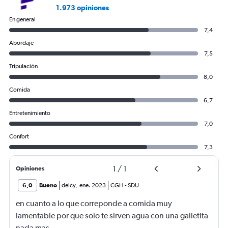
1.973 opiniones
En general
7,4
Abordaje
7,5
Tripulación
8,0
Comida
6,7
Entretenimiento
7,0
Confort
7,3
1
/
1
Opiniones
6,0
Bueno
delcy
,
ene. 2023
CGH
-
SDU
en cuanto a lo que correponde a comida muy
lamentable por que solo te sirven agua con una galletita
nada mas