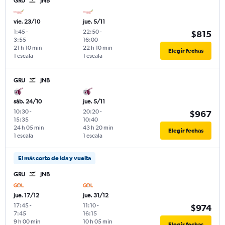
GRU
JNB
vie. 23/10
jue. 5/11
1:45
-
22:50
-
$815
3:55
16:00
21 h 10 min
22 h 10 min
Elegir fechas
1 escala
1 escala
GRU
JNB
sáb. 24/10
jue. 5/11
10:30
-
20:20
-
$967
15:35
10:40
24 h 05 min
43 h 20 min
Elegir fechas
1 escala
1 escala
El más corto de ida y vuelta
GRU
JNB
jue. 17/12
jue. 31/12
17:45
-
11:10
-
$974
7:45
16:15
9 h 00 min
10 h 05 min
Elegir fechas