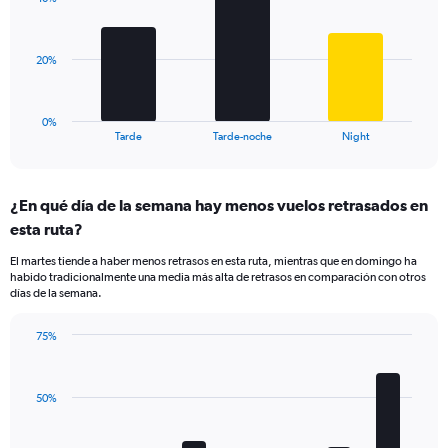
3
displaying
bars.
values.
Range:
The
20%
0
chart
to
has
60.
1
0%
X
End
Tarde
Tarde-noche
Night
of
axis
interactive
displaying
chart
categories.
¿En qué día de la semana hay menos vuelos retrasados en
Range:
esta ruta?
3
categories.
El martes tiende a haber menos retrasos en esta ruta, mientras que en domingo ha
The
habido tradicionalmente una media más alta de retrasos en comparación con otros
chart
días de la semana.
has
1
75%
Y
Bar
Chart
axis
graphic.
chart
displaying
with
values.
50%
7
Range:
bars.
0