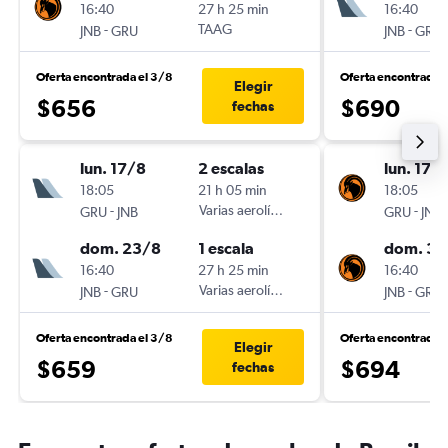
16:40
27 h 25 min
16:40
-
TAAG
-
JNB
GRU
JNB
GRU
Oferta encontrada el 3/8
Oferta encontrada 
Elegir
$656
$690
fechas
lun. 17/8
2 escalas
lun. 17/
18:05
21 h 05 min
18:05
-
Varias aerolíneas
-
GRU
JNB
GRU
JNB
dom. 23/8
1 escala
dom. 30
16:40
27 h 25 min
16:40
-
Varias aerolíneas
-
JNB
GRU
JNB
GRU
Oferta encontrada el 3/8
Oferta encontrada 
Elegir
$659
$694
fechas