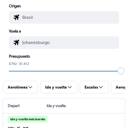
Origen
Vuela a
Presupuesto
$792 - $1.612
Aerolíneas
Ida y vuelta
Escalas
Aerop
Depart
Ida y vuelta
Ida y vuelta más barata