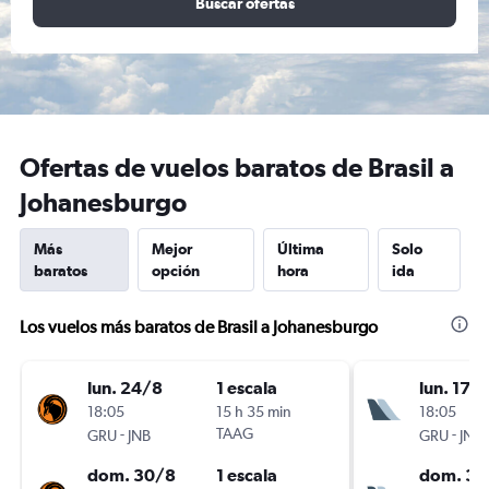
Buscar ofertas
Ofertas de vuelos baratos de Brasil a
Johanesburgo
Más
Mejor
Última
Solo
baratos
opción
hora
ida
Los vuelos más baratos de Brasil a Johanesburgo
lun. 24/8
1 escala
lun. 17/
18:05
15 h 35 min
18:05
-
TAAG
-
GRU
JNB
GRU
JNB
dom. 30/8
1 escala
dom. 30