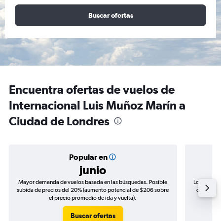
Buscar ofertas
Encuentra ofertas de vuelos de
Internacional Luis Muñoz Marín a
Ciudad de Londres
Popular en
junio
Mayor demanda de vuelos basada en las búsquedas. Posible
Los precio
subida de precios del 20% (aumento potencial de $206 sobre
de precios
el precio promedio de ida y vuelta).
Buscar ofertas