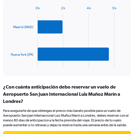
1
Y
0 h
2 h
4 h
5 h
axis
Bar
Chart
graphic.
displaying
chart
with
values.
2
Madrid (MAD)
Range:
bars.
0
to
The
1200.
chart
has
Nueva York (JFK)
1
X
End
of
axis
interactive
displaying
chart
categories.
¿Con cuánta anticipación debo reservar un vuelo de
Range:
Aeropuerto San Juan Internacional Luis Muñoz Marín a
2
categories.
Londres?
The
chart
Para asegurarte de que obtengas el precio más barato posible para un vuelo de
Aeropuerto San Juan Internacional Luis Muñoz Marín a Londres, debes reservar con al
has
menos 80 días de anticipación a la fecha prevista del viaje. El precio de tu vuelo
1
puede aumentar si lo retrasas y dejas la reserva hasta una semana antes de la salida.
Y
axis