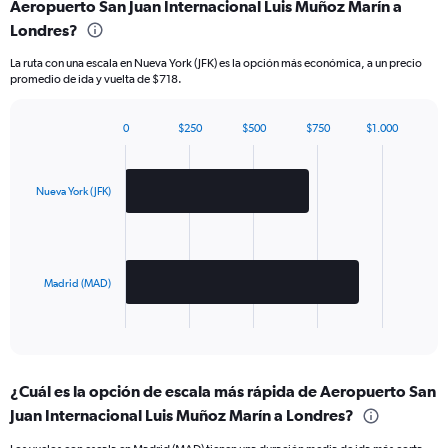
Aeropuerto San Juan Internacional Luis Muñoz Marín a
Londres?
La ruta con una escala en Nueva York (JFK) es la opción más económica, a un precio
promedio de ida y vuelta de $718.
0
$250
$500
$750
$1.000
Bar
Chart
graphic.
chart
with
2
Nueva York (JFK)
bars.
The
chart
has
Madrid (MAD)
1
X
End
of
axis
interactive
displaying
chart
categories.
¿Cuál es la opción de escala más rápida de Aeropuerto San
Range:
Juan Internacional Luis Muñoz Marín a Londres?
2
categories.