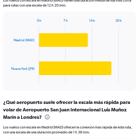
Los vuelos con escala en Madrid (MAD) tienen una duración media de ida más corta
The
para rutas con una escala de 12 h 20 min.
chart
has
1
0 h
7 h
14 h
20 h
Bar
Y
Chart
graphic.
chart
axis
with
displaying
2
Madrid (MAD)
values.
bars.
Range:
0
The
to
chart
1000.
has
Nueva York (JFK)
1
X
End
of
axis
interactive
displaying
chart
categories.
¿Qué aeropuerto suele ofrecer la escala más rápida para
Range:
volar de Aeropuerto San Juan Internacional Luis Muñoz
2
categories.
Marín a Londres?
The
chart
Los vuelos con escala en Madrid (MAD) ofrecen la conexión más rápida de esta ruta,
con una escala de una duración promedio de 1 h 38 min.
has