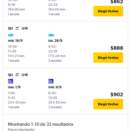
$862
9:30
23:25
18 h 00 min
18 h 05 min
Elegir fechas
1 escala
1 escala
SJU
LHR
mié. 16/9
lun. 28/9
14:59
-
9:55
-
$888
11:20
22:19
15 h 21 min
17 h 24 min
Elegir fechas
1 escala
2 escalas
SJU
LHR
mar. 1/9
mié. 9/9
1:00
-
6:50
-
$902
5:55
13:45
23 h 55 min
35 h 55 min
Elegir fechas
1 escala
2 escalas
Mostrando 1-10 de 32 resultados
Precio más barato