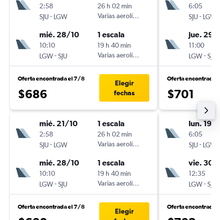
2:58
26 h 02 min
6:05
-
Varias aerolíneas
-
SJU
LGW
SJU
LGW
mié. 28/10
1 escala
jue. 29/
10:10
19 h 40 min
11:00
-
Varias aerolíneas
-
LGW
SJU
LGW
SJU
Oferta encontrada el 7/8
Oferta encontrada 
Elegir
$686
$701
fechas
mié. 21/10
1 escala
lun. 19/
2:58
26 h 02 min
6:05
-
Varias aerolíneas
-
SJU
LGW
SJU
LGW
mié. 28/10
1 escala
vie. 30/
10:10
19 h 40 min
12:35
-
Varias aerolíneas
-
LGW
SJU
LGW
SJU
Oferta encontrada el 7/8
Oferta encontrada 
Elegir