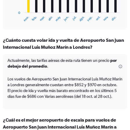
chart
has
0
1
mar.
jun.
sep.
dic.
ene.
abr.
jul.
oct.
feb.
may.
ago.
nov.
X
End
of
axis
interactive
displaying
chart
categories.
¿Cuánto cuesta volar ida y vuelta de Aeropuerto San Juan
Range:
Internacional Luis Muñoz Marín a Londres?
12
categories.
The
Actualmente, las tarifas aéreas de esta ruta tienen un precio
por
chart
debajo del promedio
.
has
1
Los vuelos de Aeropuerto San Juan Internacional Luis Muñoz Marín
Y
a Londres generalmente cuestan entre $852 y $970 en octubre.
axis
El precio de ida y vuelta más barato encontrado en los últimos 5
displaying
días fue de $686 con Varias aerolíneas (del 18 oct. al 28 oct.).
values.
Range:
0
to
1500.
¿Cuál es el mejor aeropuerto de escala para vuelos de
Aeropuerto San Juan Internacional Luis Muñoz Marín a