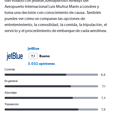
han volado con JetBlue,IberiayBritish Airways del
1
Aeropuerto Internacional Luis Muñoz Marín a Londres y
Y
axis
toma una decisión con conocimiento de causa. También
displaying
puedes ver cómo se comparan las opciones de
values.
entretenimiento, la comodidad, la comida, la tripulación, el
Range:
servicio y el procedimiento de embarque de cada aerolínea.
0
to
2400.
JetBlue
Bueno
7,1
3.032 opiniones
Comida
6,6
En general
7,1
Abordaje
7,3
Tripulación
7,9