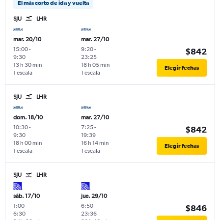
El más corto de ida y vuelta
SJU
LHR
mar. 20/10
mar. 27/10
15:00
-
9:20
-
$842
9:30
23:25
13 h 30 min
18 h 05 min
Elegir fechas
1 escala
1 escala
SJU
LHR
dom. 18/10
mar. 27/10
10:30
-
7:25
-
$842
9:30
19:39
18 h 00 min
16 h 14 min
Elegir fechas
1 escala
1 escala
SJU
LHR
sáb. 17/10
jue. 29/10
1:00
-
6:50
-
$846
6:30
23:36