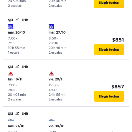
24 h 30 min
20 h 46 min
Elegir fechas
2 escalas
2 escalas
SJU
LHR
mar. 20/10
mar. 27/10
7:00
-
6:50
-
$851
7:55
23:36
19 h 55 min
20 h 46 min
Elegir fechas
1 escala
2 escalas
SJU
LHR
lun. 16/11
vie. 20/11
7:00
-
15:50
-
$857
7:05
12:45
20 h 05 min
24 h 55 min
Elegir fechas
2 escalas
2 escalas
SJU
LHR
mié. 21/10
vie. 30/10
10:30
-
9:20
-