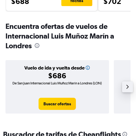
$688
$702
fechas
Encuentra ofertas de vuelos de
Internacional Luis Muñoz Marín a
Londres
Vuelo de ida y vuelta desde
$686
De San Juan Internacional Luis Muñoz Marín a Londres (LON)
Vuelo de 
Buscar ofertas
Buscador de tarifas de Cheapflights