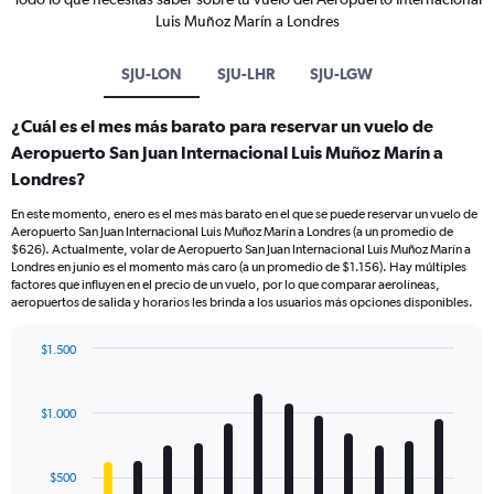
Luis Muñoz Marín a Londres
SJU-LON
SJU-LHR
SJU-LGW
¿Cuál es el mes más barato para reservar un vuelo de
Aeropuerto San Juan Internacional Luis Muñoz Marín a
Londres?
En este momento, enero es el mes más barato en el que se puede reservar un vuelo de
Aeropuerto San Juan Internacional Luis Muñoz Marín a Londres (a un promedio de
$626). Actualmente, volar de Aeropuerto San Juan Internacional Luis Muñoz Marín a
Londres en junio es el momento más caro (a un promedio de $1.156). Hay múltiples
factores que influyen en el precio de un vuelo, por lo que comparar aerolíneas,
aeropuertos de salida y horarios les brinda a los usuarios más opciones disponibles.
$1.500
Bar
Chart
graphic.
chart
with
$1.000
12
bars.
$500
The