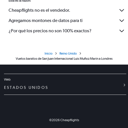
Esta es la razón:
Cheapflights no es el vendedor.
Agregamos montones de datos para ti
¿Por qué los precios no son 100% exactos?
Inicio
Reino Unido
Vuelos baratos de San Juan Internacional Luis Muñoz Marín a Londres
Web
ESTADOS UNIDOS
©
2026
Cheapflights