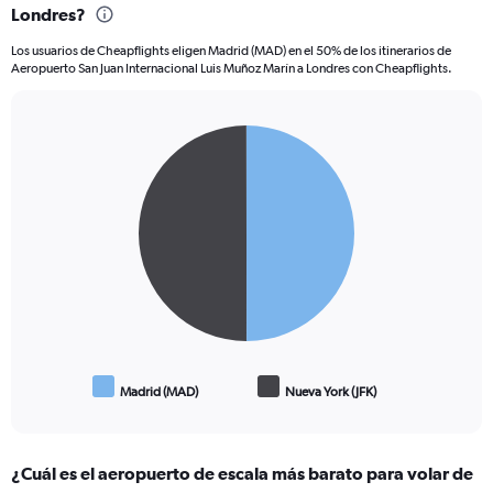
Londres?
Los usuarios de Cheapflights eligen Madrid (MAD) en el 50% de los itinerarios de
Aeropuerto San Juan Internacional Luis Muñoz Marín a Londres con Cheapflights.
Pie
Chart
graphic.
chart
with
2
slices.
Madrid (MAD)
Nueva York (JFK)
End
of
interactive
chart
¿Cuál es el aeropuerto de escala más barato para volar de