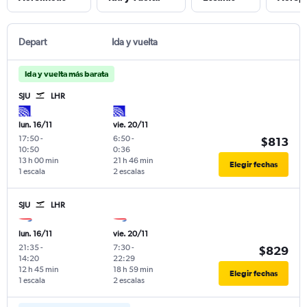
Depart
Ida y vuelta
Ida y vuelta más barata
SJU
LHR
lun. 16/11
vie. 20/11
17:50
-
6:50
-
$813
10:50
0:36
13 h 00 min
21 h 46 min
Elegir fechas
1 escala
2 escalas
SJU
LHR
lun. 16/11
vie. 20/11
21:35
-
7:30
-
$829
14:20
22:29
12 h 45 min
18 h 59 min
Elegir fechas
1 escala
2 escalas