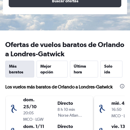
Buscar ofertas
Ofertas de vuelos baratos de Orlando
a Londres-Gatwick
Más
Mejor
Última
Solo
baratos
opción
hora
ida
Los vuelos más baratos de Orlando a Londres-Gatwick
dom.
Directo
mié. 4/1
25/10
8 h 10 min
16:50
20:05
Norse Atlantic UK
-
MCO
LG
-
MCO
LGW
dom. 1/11
Directo
vie. 13/1