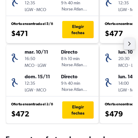
12:35
9 h 40 min
12:35
-
Norse Atlantic UK
-
LGW
MCO
LGW
MC
Oferta encontrada el 5/8
Oferta encontrada 
Elegir
$471
$477
fechas
mar. 10/11
Directo
lun. 10/
16:50
8 h 10 min
20:30
-
Norse Atlantic UK
-
MCO
LGW
MCO
LG
dom. 15/11
Directo
lun. 14/
12:35
9 h 40 min
14:00
-
Norse Atlantic UK
-
LGW
MCO
LGW
MC
Oferta encontrada el 3/8
Oferta encontrada 
Elegir
$472
$479
fechas