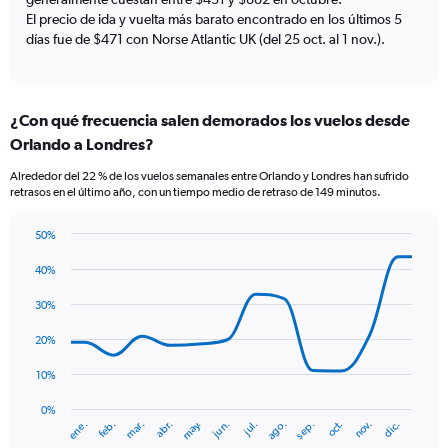
axis
El precio de ida y vuelta más barato encontrado en los últimos 5
displaying
días fue de $471 con Norse Atlantic UK (del 25 oct. al 1 nov.).
values.
Range:
0
to
12.
¿Con qué frecuencia salen demorados los vuelos desde
Orlando a Londres?
Alrededor del 22 % de los vuelos semanales entre Orlando y Londres han sufrido
retrasos en el último año, con un tiempo medio de retraso de 149 minutos.
50%
Line
Chart
graphic.
chart
40%
with
14
30%
data
points.
20%
The
10%
chart
has
0%
ene.
abr.
jul.
oct.
mar.
jun.
sep.
dic.
feb.
may.
ago.
nov.
1
End
of