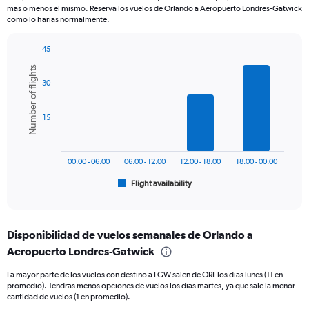
The
más o menos el mismo. Reserva los vuelos de Orlando a Aeropuerto Londres-Gatwick
chart
como lo harías normalmente.
has
1
45
Y
Bar
Chart
axis
Number of flights
graphic.
chart
displaying
30
with
values.
6
Range:
bars.
0
15
to
The
1200.
chart
has
00:00 - 06:00
06:00 - 12:00
12:00 - 18:00
18:00 - 00:00
1
Flight availability
X
End
of
axis
interactive
displaying
chart
categories.
Disponibilidad de vuelos semanales de Orlando a
Range:
Aeropuerto Londres-Gatwick
6
categories.
La mayor parte de los vuelos con destino a LGW salen de ORL los días lunes (11 en
The
promedio). Tendrás menos opciones de vuelos los días martes, ya que sale la menor
chart
cantidad de vuelos (1 en promedio).
has