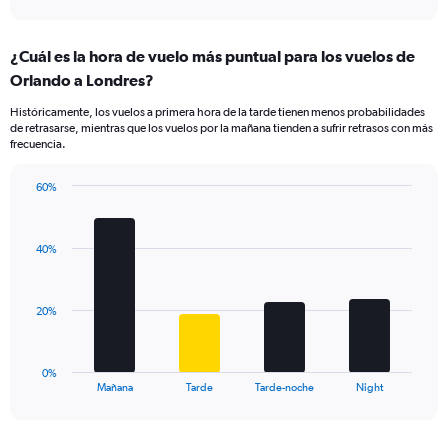
X
interactive
axis
chart
displaying
¿Cuál es la hora de vuelo más puntual para los vuelos de
categories.
Range:
Orlando a Londres?
14
Históricamente, los vuelos a primera hora de la tarde tienen menos probabilidades
categories.
de retrasarse, mientras que los vuelos por la mañana tienden a sufrir retrasos con más
The
frecuencia.
chart
has
60%
1
Bar
Chart
Y
graphic.
chart
axis
with
displaying
40%
4
values.
bars.
Range:
0
The
20%
to
chart
50.
has
1
0%
X
End
Mañana
Tarde
Tarde-noche
Night
of
axis
interactive
displaying
chart
categories.