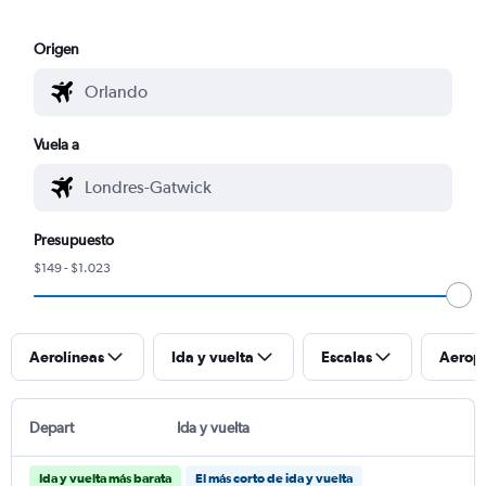
Origen
Vuela a
Presupuesto
$149 - $1.023
Aerolíneas
Ida y vuelta
Escalas
Aerop
Depart
Ida y vuelta
Ida y vuelta más barata
El más corto de ida y vuelta