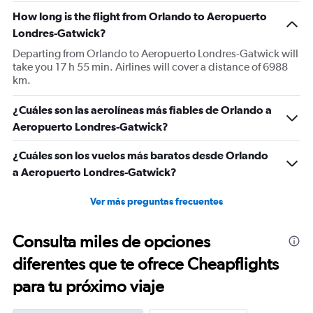
chart
has
How long is the flight from Orlando to Aeropuerto
1
Londres-Gatwick?
Y
Departing from Orlando to Aeropuerto Londres-Gatwick will
axis
take you 17 h 55 min. Airlines will cover a distance of 6988
displaying
km.
values.
Range:
0
¿Cuáles son las aerolíneas más fiables de Orlando a
to
Aeropuerto Londres-Gatwick?
1800.
¿Cuáles son los vuelos más baratos desde Orlando
a Aeropuerto Londres-Gatwick?
Ver más preguntas frecuentes
Consulta miles de opciones
diferentes que te ofrece Cheapflights
para tu próximo viaje