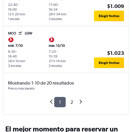
22:40
-
17:00
-
$1.009
16:00
16:34
12 h 20 min
28 h 34 min
Elegir fechas
1 escala
2 escalas
MCO
LGW
mié. 7/10
mar. 13/10
9:30
-
7:25
-
$1.023
16:40
15:39
26 h 10 min
37 h 14 min
Elegir fechas
2 escalas
2 escalas
Mostrando 1-10 de 20 resultados
Precio más barato
1
2
El mejor momento para reservar un