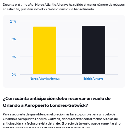
categories.
Durante el último año, Norse Atlantic Airways ha sufrido el menor número de retrasos
The
en esta ruta, pues tan solo el 22 % de los vuelos se han retrasado.
chart
has
24%
1
Bar
Chart
Y
graphic.
chart
axis
with
displaying
16%
2
values.
bars.
Range:
0
The
8%
to
chart
36.
has
1
0%
X
End
Norse Atlantic Airways
British Airways
of
axis
interactive
displaying
chart
categories.
¿Con cuánta anticipación debo reservar un vuelo de
Range:
Orlando a Aeropuerto Londres-Gatwick?
2
categories.
Para asegurarte de que obtengas el precio más barato posible para un vuelo de
The
Orlando a Aeropuerto Londres-Gatwick, debes reservar con al menos 59 días de
chart
anticipación a la fecha prevista del viaje. El precio de tu vuelo puede aumentar si lo
has