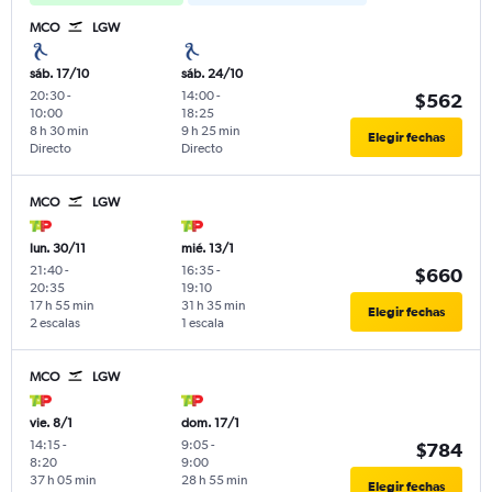
MCO
LGW
sáb. 17/10
sáb. 24/10
20:30
-
14:00
-
$562
10:00
18:25
8 h 30 min
9 h 25 min
Elegir fechas
Directo
Directo
MCO
LGW
lun. 30/11
mié. 13/1
21:40
-
16:35
-
$660
20:35
19:10
17 h 55 min
31 h 35 min
Elegir fechas
2 escalas
1 escala
MCO
LGW
vie. 8/1
dom. 17/1
14:15
-
9:05
-
$784
8:20
9:00
37 h 05 min
28 h 55 min
Elegir fechas