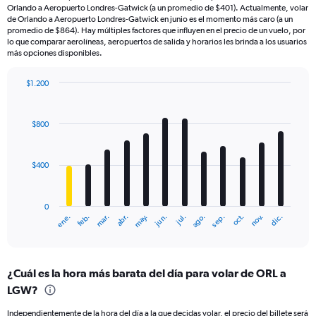
Orlando a Aeropuerto Londres-Gatwick (a un promedio de $401). Actualmente, volar
de Orlando a Aeropuerto Londres-Gatwick en junio es el momento más caro (a un
promedio de $864). Hay múltiples factores que influyen en el precio de un vuelo, por
lo que comparar aerolíneas, aeropuertos de salida y horarios les brinda a los usuarios
más opciones disponibles.
$1.200
Bar
Chart
graphic.
chart
with
$800
12
bars.
$400
The
chart
has
0
1
mar.
jun.
sep.
dic.
ene.
abr.
jul.
oct.
feb.
may.
ago.
nov.
X
End
of
axis
interactive
displaying
chart
categories.
¿Cuál es la hora más barata del día para volar de ORL a
Range:
LGW?
12
categories.
Independientemente de la hora del día a la que decidas volar, el precio del billete será