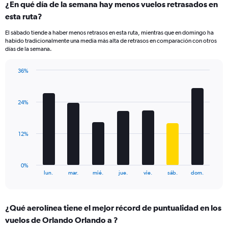
¿En qué día de la semana hay menos vuelos retrasados en
Range:
esta ruta?
4
categories.
El sábado tiende a haber menos retrasos en esta ruta, mientras que en domingo ha
The
habido tradicionalmente una media más alta de retrasos en comparación con otros
chart
días de la semana.
has
1
36%
Y
Bar
Chart
axis
graphic.
chart
displaying
with
values.
24%
7
Range:
bars.
0
to
The
12%
60.
chart
has
1
0%
X
End
lun.
mar.
mié.
jue.
vie.
sáb.
dom.
of
axis
interactive
displaying
chart
categories.
¿Qué aerolínea tiene el mejor récord de puntualidad en los
Range:
vuelos de Orlando Orlando a ?
7