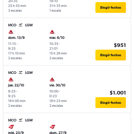
20:35
19:10
25 h 55 min
31 h 35 min
Elegir fechas
3 escalas
1 escala
MCO
LGW
dom. 13/9
mar. 6/10
11:15
-
10:35
-
$951
9:25
21:01
17 h 10 min
15 h 26 min
Elegir fechas
2 escalas
2 escalas
MCO
LGW
jue. 22/10
vie. 30/10
9:25
-
10:00
-
$1.001
9:25
0:23
19 h 00 min
18 h 23 min
Elegir fechas
2 escalas
2 escalas
MCO
LGW
mié. 23/9
dom. 27/9