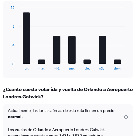
1
12
Y
Bar
Chart
axis
graphic.
chart
displaying
with
Number
8
7
of
bars.
flights.
Range:
The
4
0
chart
to
has
45.
1
0
X
End
lun.
mar.
mié.
jue.
vie.
sáb.
dom.
of
axis
interactive
displaying
chart
categories.
¿Cuánto cuesta volar ida y vuelta de Orlando a Aeropuerto
Range:
Londres-Gatwick?
7
categories.
The
Actualmente, las tarifas aéreas de esta ruta tienen un precio
chart
normal
.
has
1
Los vuelos de Orlando a Aeropuerto Londres-Gatwick
Y
generalmente cuestan entre $431 y $882 en octubre.