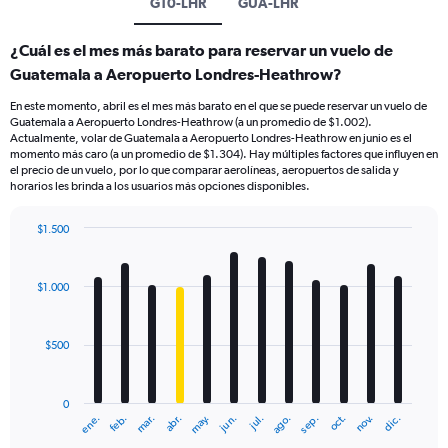
GT0-LHR
GUA-LHR
¿Cuál es el mes más barato para reservar un vuelo de
Guatemala a Aeropuerto Londres-Heathrow?
En este momento, abril es el mes más barato en el que se puede reservar un vuelo de
Guatemala a Aeropuerto Londres-Heathrow (a un promedio de $1.002).
Actualmente, volar de Guatemala a Aeropuerto Londres-Heathrow en junio es el
momento más caro (a un promedio de $1.304). Hay múltiples factores que influyen en
el precio de un vuelo, por lo que comparar aerolíneas, aeropuertos de salida y
horarios les brinda a los usuarios más opciones disponibles.
$1.500
Bar
Chart
graphic.
chart
with
$1.000
12
bars.
$500
The
chart
has
0
1
mar.
jun.
sep.
dic.
ene.
abr.
jul.
oct.
feb.
may.
ago.
nov.
X
End
of
axis