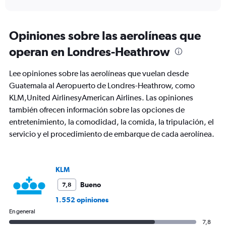
axis
interactive
displaying
chart
categories.
Range:
Opiniones sobre las aerolíneas que
91
operan en Londres-Heathrow
categories.
The
chart
Lee opiniones sobre las aerolíneas que vuelan desde
has
Guatemala al Aeropuerto de Londres-Heathrow, como
1
KLM,United AirlinesyAmerican Airlines. Las opiniones
Y
axis
también ofrecen información sobre las opciones de
displaying
entretenimiento, la comodidad, la comida, la tripulación, el
values.
servicio y el procedimiento de embarque de cada aerolínea.
Range:
0
to
3000.
KLM
Bueno
7,8
1.552 opiniones
En general
7,8