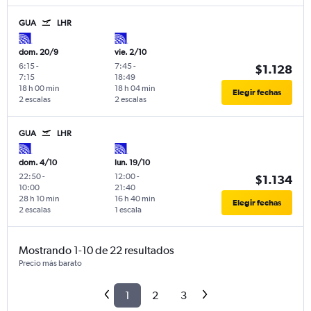
GUA
LHR
dom. 20/9
vie. 2/10
6:15
-
7:45
-
$1.128
7:15
18:49
18 h 00 min
18 h 04 min
Elegir fechas
2 escalas
2 escalas
GUA
LHR
dom. 4/10
lun. 19/10
22:50
-
12:00
-
$1.134
10:00
21:40
28 h 10 min
16 h 40 min
Elegir fechas
2 escalas
1 escala
Mostrando 1-10 de 22 resultados
Precio más barato
1
2
3