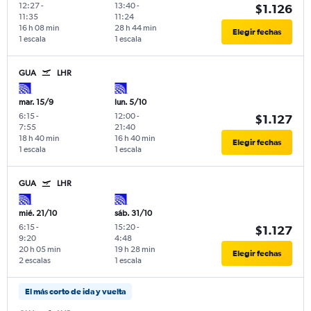
12:27
-
13:40
-
$1.126
11:35
11:24
16 h 08 min
28 h 44 min
Elegir fechas
1 escala
1 escala
GUA
LHR
mar. 15/9
lun. 5/10
6:15
-
12:00
-
$1.127
7:55
21:40
18 h 40 min
16 h 40 min
Elegir fechas
1 escala
1 escala
GUA
LHR
mié. 21/10
sáb. 31/10
6:15
-
15:20
-
$1.127
9:20
4:48
20 h 05 min
19 h 28 min
Elegir fechas
2 escalas
1 escala
El más corto de ida y vuelta