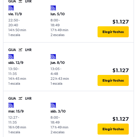
GUA
LHR
vie. 11/9
lun. 5/10
22:50
-
8:00
-
$1.127
20:40
18:49
14 h 50 min
17 h 49 min
Elegir fechas
1 escala
2 escalas
GUA
LHR
sáb. 12/9
jue. 8/10
13:50
-
13:05
-
$1.127
11:35
4:48
14 h 45 min
22 h 43 min
Elegir fechas
1 escala
1 escala
GUA
LHR
mar. 15/9
sáb. 3/10
12:27
-
8:00
-
$1.127
11:35
18:49
16 h 08 min
17 h 49 min
Elegir fechas
1 escala
2 escalas