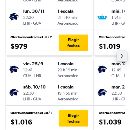
GUA
-
LHR
Aeromexico
GUA
-
LHR
lun. 30/11
1 escala
mié. 14/
22:30
21 h 10 min
11:45
LHR
-
GUA
Aeromexico
LHR
-
GUA
Oferta encontrada el 31/7
Oferta encontrada 
Elegir
$979
$1.019
fechas
vie. 25/9
1 escala
mar. 13/
12:41
20 h 19 min
12:49
GUA
-
LHR
Aeromexico
GUA
-
LHR
sáb. 10/10
1 escala
mar. 20
22:30
19 h 55 min
22:30
LHR
-
GUA
Aeromexico
LHR
-
GUA
Oferta encontrada el 30/7
Oferta encontrada 
Elegir
$1.016
$1.039
fechas