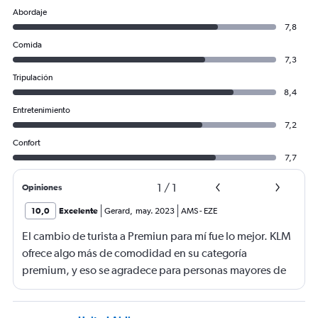
Abordaje
7,8
Comida
7,3
Tripulación
8,4
Entretenimiento
7,2
Confort
7,7
1
/
1
Opiniones
10,0
Excelente
Gerard
,
may. 2023
AMS
-
EZE
El cambio de turista a Premiun para mí fue lo mejor. KLM
ofrece algo más de comodidad en su categoría
premium, y eso se agradece para personas mayores de
50 años que necesiten más espacio como yo. Y no es
mucho más caro ... Es una gran ventaja.