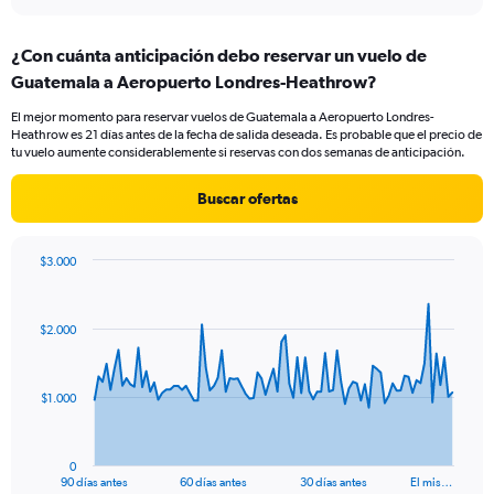
interactive
displaying
chart
categories.
¿Con cuánta anticipación debo reservar un vuelo de
Range:
Guatemala a Aeropuerto Londres-Heathrow?
12
categories.
El mejor momento para reservar vuelos de Guatemala a Aeropuerto Londres-
The
Heathrow es 21 días antes de la fecha de salida deseada. Es probable que el precio de
chart
tu vuelo aumente considerablemente si reservas con dos semanas de anticipación.
has
1
Buscar ofertas
Y
axis
displaying
$3.000
values.
Chart
Chart
Range:
graphic.
with
0
91
$2.000
to
data
points.
1500.
The
$1.000
chart
has
1
0
X
End
90 días antes
60 días antes
30 días antes
El mis…
of