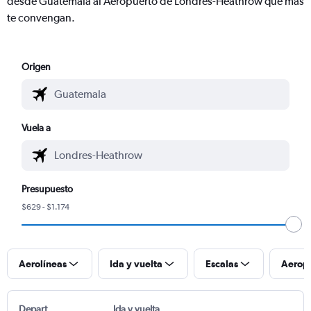
desde Guatemala al Aeropuerto de Londres-Heathrow que más
te convengan.
Origen
Vuela a
Presupuesto
$629 - $1.174
Aerolíneas
Ida y vuelta
Escalas
Aerop
Depart
Ida y vuelta