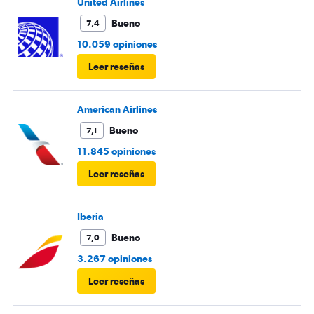
United Airlines
Bueno
7,4
10.059 opiniones
Leer reseñas
American Airlines
Bueno
7,1
11.845 opiniones
Leer reseñas
Iberia
Bueno
7,0
3.267 opiniones
Leer reseñas