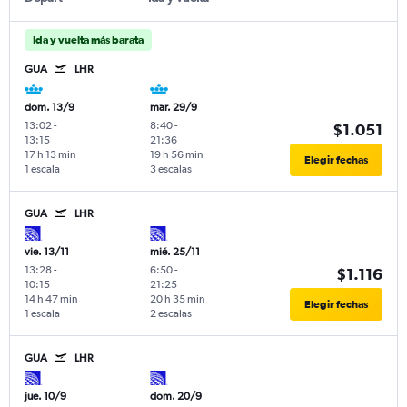
Ida y vuelta más barata
GUA
LHR
dom. 13/9
mar. 29/9
13:02
-
8:40
-
$1.051
13:15
21:36
17 h 13 min
19 h 56 min
Elegir fechas
1 escala
3 escalas
GUA
LHR
vie. 13/11
mié. 25/11
13:28
-
6:50
-
$1.116
10:15
21:25
14 h 47 min
20 h 35 min
Elegir fechas
1 escala
2 escalas
GUA
LHR
jue. 10/9
dom. 20/9