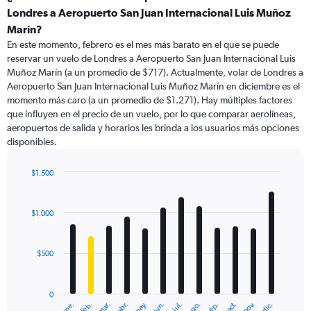
Range:
Londres a Aeropuerto San Juan Internacional Luis Muñoz
91
Marín?
categories.
En este momento, febrero es el mes más barato en el que se puede
The
reservar un vuelo de Londres a Aeropuerto San Juan Internacional Luis
chart
Muñoz Marín (a un promedio de $717). Actualmente, volar de Londres a
has
Aeropuerto San Juan Internacional Luis Muñoz Marín en diciembre es el
1
Y
momento más caro (a un promedio de $1.271). Hay múltiples factores
axis
que influyen en el precio de un vuelo, por lo que comparar aerolíneas,
displaying
aeropuertos de salida y horarios les brinda a los usuarios más opciones
values.
disponibles.
Range:
0
$1.500
to
Bar
Chart
2400.
graphic.
chart
with
$1.000
12
bars.
$500
The
chart
has
0
1
ene.
feb.
mar.
abr.
may.
jun.
jul.
ago.
sep.
oct.
nov.
dic.
X
End