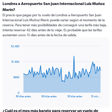
Londres a Aeropuerto San Juan Internacional Luis Muñoz
Marín?
El precio que pagas por tu vuelo de Londres a Aeropuerto San Juan
Internacional Luis Muñoz Marín puede variar según el momento de la
reserva. Para tener más posibilidades de conseguir una tarifa más baja,
intenta reservar 42 días antes de tu viaje. Es probable que las tarifas
aumenten unos 15 días antes de la fecha de salida.
$2.400
Chart
Chart
graphic.
with
91
$1.600
data
points.
The
$800
chart
has
1
0
X
End
90 días antes
60 días antes
30 días antes
El mis…
of
axis
interactive
displaying
chart
categories.
¿Cuál es el mes más barato para reservar un vuelo de