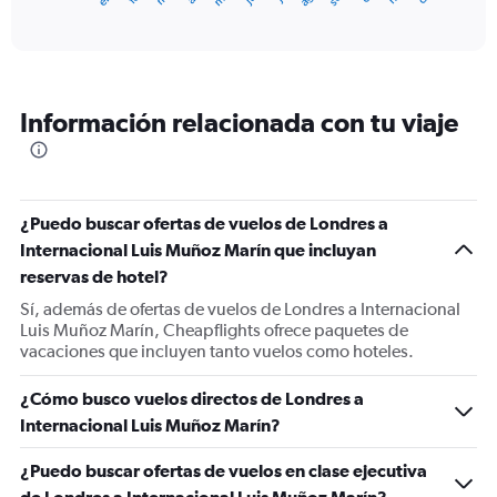
of
axis
interactive
displaying
chart
categories.
Range:
12
Información relacionada con tu viaje
categories.
The
chart
has
1
¿Puedo buscar ofertas de vuelos de Londres a
Y
Internacional Luis Muñoz Marín que incluyan
axis
displaying
reservas de hotel?
values.
Sí, además de ofertas de vuelos de Londres a Internacional
Range:
Luis Muñoz Marín, Cheapflights ofrece paquetes de
0
vacaciones que incluyen tanto vuelos como hoteles.
to
1500.
¿Cómo busco vuelos directos de Londres a
Internacional Luis Muñoz Marín?
¿Puedo buscar ofertas de vuelos en clase ejecutiva