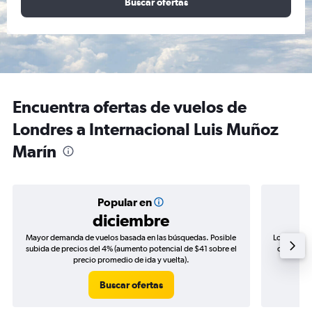
Buscar ofertas
Encuentra ofertas de vuelos de
Londres a Internacional Luis Muñoz
Marín
Popular en
diciembre
Mayor demanda de vuelos basada en las búsquedas. Posible
Los precio
subida de precios del 4% (aumento potencial de $41 sobre el
de precios
precio promedio de ida y vuelta).
Buscar ofertas