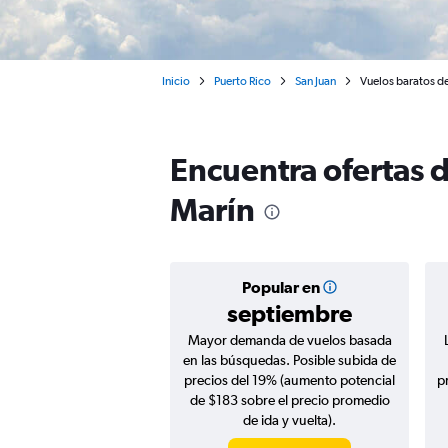
Inicio
Puerto Rico
San Juan
Vuelos baratos de
Encuentra ofertas 
Marín
Popular en
septiembre
Mayor demanda de vuelos basada
en las búsquedas. Posible subida de
precios del 19% (aumento potencial
p
de $183 sobre el precio promedio
de ida y vuelta).