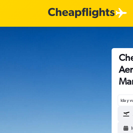
Che
Aer
Mar
Ida y v