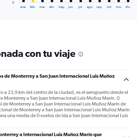
1
0
X
End
ene.
feb.
mar.
abr.
may.
jun.
jul.
ago.
sep.
oct.
nov.
dic.
of
axis
interactive
displaying
chart
categories.
Range:
12
categories.
The
nada con tu viaje
chart
has
1
Y
s de Monterrey a San Juan Internacional Luis Muñoz
axis
displaying
values.
o a 23,9 km del centro de la ciudad, es el aeropuerto desde el
Range:
de Monterrey a San Juan Internacional Luis Muñoz Marín. 0
0
al de Monterrey a San Juan Internacional Luis Muñoz Marín de
to
acional de Monterrey a San Juan Internacional Luis Muñoz Marín
1800.
tiona una media de 0 vuelos de ida a San Juan Internacional Luis
onterrey a Internacional Luis Muñoz Marín que