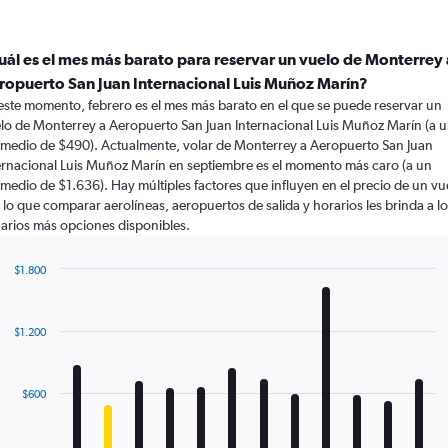
uál es el mes más barato para reservar un vuelo de Monterrey 
ropuerto San Juan Internacional Luis Muñoz Marín?
este momento, febrero es el mes más barato en el que se puede reservar un
lo de Monterrey a Aeropuerto San Juan Internacional Luis Muñoz Marín (a 
medio de $490). Actualmente, volar de Monterrey a Aeropuerto San Juan
ernacional Luis Muñoz Marín en septiembre es el momento más caro (a un
medio de $1.636). Hay múltiples factores que influyen en el precio de un vu
 lo que comparar aerolíneas, aeropuertos de salida y horarios les brinda a l
arios más opciones disponibles.
$1.800
Bar
Chart
graphic.
chart
with
$1.200
12
bars.
The
$600
chart
has