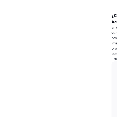
¿C
Ae
En 
vue
pro
Int
pro
por
usu