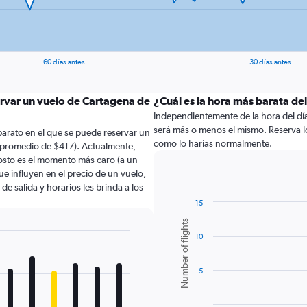
60 días antes
30 días antes
ervar un vuelo de Cartagena de
¿Cuál es la hora más barata de
Independientemente de la hora del día a
será más o menos el mismo. Reserva l
arato en el que se puede reservar un
como lo harías normalmente.
n promedio de $417). Actualmente,
osto es el momento más caro (a un
e influyen en el precio de un vuelo,
e salida y horarios les brinda a los
15
Bar
Chart
Number of flights
graphic.
chart
10
with
6
bars.
5
The
chart