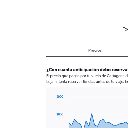
To
Precios
¿Con cuánta anticipación debo reserva
El precio que pagas por tu vuelo de Cartagena d
baja, intenta reservar 65 días antes de tu viaje. 
$900
Chart
Chart
graphic.
with
91
$600
data
points.