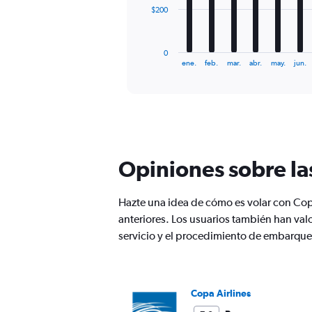
The
$200
chart
has
1
0
X
End
ene.
feb.
mar.
abr.
may.
jun.
of
axis
interactive
displaying
chart
categories.
Range:
12
categories.
The
Opiniones sobre la
chart
has
1
Hazte una idea de cómo es volar con Cop
Y
anteriores. Los usuarios también han val
axis
displaying
servicio y el procedimiento de embarque
values.
Range:
0
to
Copa Airlines
600.