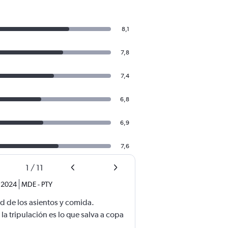
8,1
7,8
7,4
6,8
6,9
7,6
1
/
11
. 2024
MDE
-
PTY
d de los asientos y comida.
a tripulación es lo que salva a copa