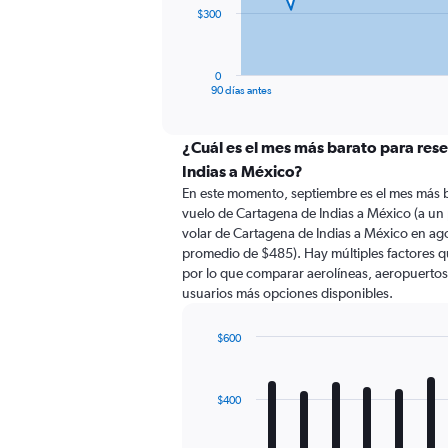
The
$300
chart
has
1
0
X
End
90 días antes
of
axis
interactive
displaying
chart
categories.
¿Cuál es el mes más barato para res
Range:
Indias a México?
91
En este momento, septiembre es el mes más b
categories.
vuelo de Cartagena de Indias a México (a u
The
volar de Cartagena de Indias a México en ag
chart
promedio de $485). Hay múltiples factores qu
has
por lo que comparar aerolíneas, aeropuertos d
1
usuarios más opciones disponibles.
Y
axis
displaying
$600
values.
Bar
Chart
Range:
graphic.
chart
with
0
$400
12
to
bars.
900.