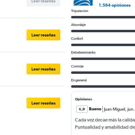
Leer reseñas
1.564 opiniones
Tripulación
Abordaje
Leer reseñas
Confort
Entretenimiento
Comida
Leer reseñas
En general
Opiniones
Leer reseñas
Bueno
Juan Miguel
,
jun
6,0
Cada vez decae más la calida
Puntualidad y amabilidad de l