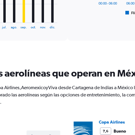
has
00:00 - 06:00
06:00 
1
Fl
X
End
of
axis
interactive
displaying
chart
jul.
ago.
sep.
oct.
nov.
dic.
categories.
Range:
6
categories.
The
chart
has
s aerolíneas que operan en Mé
1
Y
axis
a Airlines,AeromexicoyViva desde Cartagena de Indias a México 
displaying
Number
orado las aerolíneas según las opciones de entretenimiento, la com
of
.
flights.
Range:
0
Copa Airlines
to
15.
Bueno
7,6