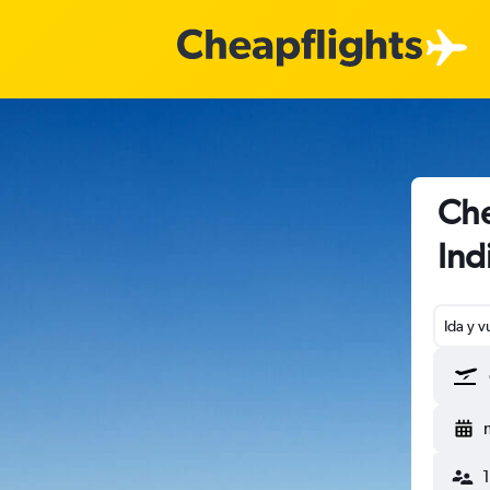
Che
Ind
Ida y v