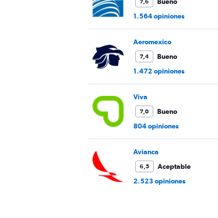
Bueno
7,6
1.564 opiniones
Aeromexico
Bueno
7,4
1.472 opiniones
Viva
Bueno
7,0
804 opiniones
Avianca
Aceptable
6,5
2.523 opiniones