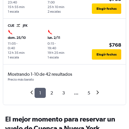
23:40
7:00
15 h 55 min
25 h 10 min
Elegir fechas
1 escala
2 escalas
CUE
JFK
dom. 25/10
lun. 2/11
11:05
-
0:15
-
$768
0:40
19:40
12 h 35 min
19 h 25 min
Elegir fechas
1 escala
1 escala
Mostrando 1-10 de 42 resultados
Precio más barato
1
2
3
...
5
El mejor momento para reservar un
vuelo de Cuenca a Nueva York