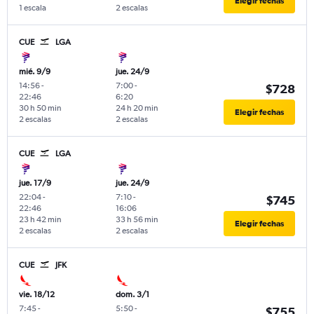
Elegir fechas
1 escala
2 escalas
CUE
LGA
mié. 9/9
jue. 24/9
14:56
-
7:00
-
$728
22:46
6:20
30 h 50 min
24 h 20 min
Elegir fechas
2 escalas
2 escalas
CUE
LGA
jue. 17/9
jue. 24/9
22:04
-
7:10
-
$745
22:46
16:06
23 h 42 min
33 h 56 min
Elegir fechas
2 escalas
2 escalas
CUE
JFK
vie. 18/12
dom. 3/1
7:45
-
5:50
-
$755