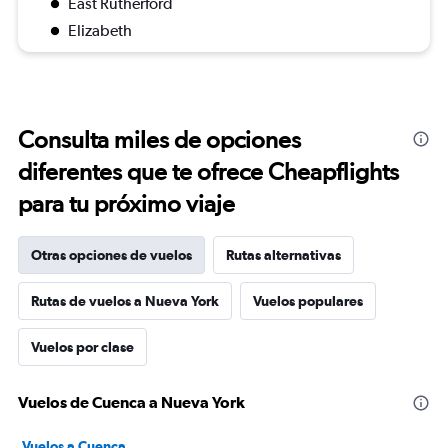
East Rutherford
Elizabeth
Consulta miles de opciones
diferentes que te ofrece Cheapflights
para tu próximo viaje
Otras opciones de vuelos
Rutas alternativas
Rutas de vuelos a Nueva York
Vuelos populares
Vuelos por clase
Vuelos de Cuenca a Nueva York
Vuelos a Cuenca