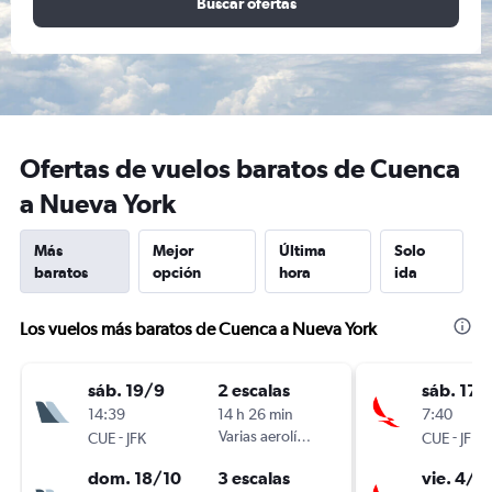
Buscar ofertas
Ofertas de vuelos baratos de Cuenca
a Nueva York
Más
Mejor
Última
Solo
baratos
opción
hora
ida
Los vuelos más baratos de Cuenca a Nueva York
sáb. 19/9
2 escalas
sáb. 17/
14:39
14 h 26 min
7:40
-
Varias aerolíneas
-
CUE
JFK
CUE
JFK
dom. 18/10
3 escalas
vie. 4/1