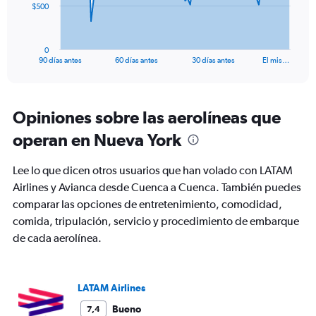
The
$500
chart
has
1
0
X
End
90 días antes
60 días antes
30 días antes
El mis…
of
axis
interactive
displaying
chart
categories.
Range:
Opiniones sobre las aerolíneas que
91
operan en Nueva York
categories.
The
chart
Lee lo que dicen otros usuarios que han volado con LATAM
has
Airlines y Avianca desde Cuenca a Cuenca. También puedes
1
comparar las opciones de entretenimiento, comodidad,
Y
axis
comida, tripulación, servicio y procedimiento de embarque
displaying
de cada aerolínea.
values.
Range:
0
to
LATAM Airlines
1500.
Bueno
7,4