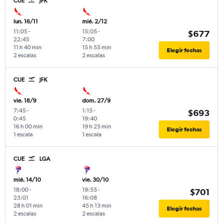
CUE
JFK
lun. 16/11
mié. 2/12
11:05
-
15:05
-
$677
22:45
7:00
11 h 40 min
15 h 55 min
Elegir fechas
2 escalas
2 escalas
CUE
JFK
vie. 18/9
dom. 27/9
7:45
-
1:15
-
$693
0:45
19:40
16 h 00 min
19 h 25 min
Elegir fechas
1 escala
1 escala
CUE
LGA
mié. 14/10
vie. 30/10
18:00
-
19:55
-
$701
23:01
16:08
28 h 01 min
45 h 13 min
Elegir fechas
2 escalas
2 escalas