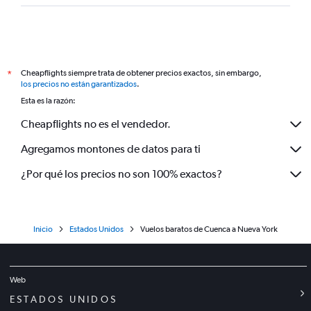
Cheapflights siempre trata de obtener precios exactos, sin embargo,
*
los precios no están garantizados
.
Esta es la razón:
Cheapflights no es el vendedor.
Agregamos montones de datos para ti
¿Por qué los precios no son 100% exactos?
Inicio
Estados Unidos
Vuelos baratos de Cuenca a Nueva York
Web
ESTADOS UNIDOS