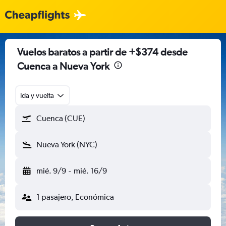
Vuelos baratos a partir de +$374 desde
Cuenca a Nueva York
Ida y vuelta
Cuenca (CUE)
Nueva York (NYC)
mié. 9/9
-
mié. 16/9
1 pasajero, Económica