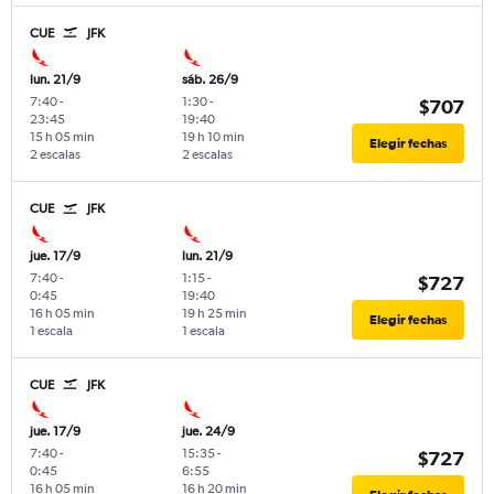
CUE
JFK
lun. 21/9
sáb. 26/9
7:40
-
1:30
-
$707
23:45
19:40
15 h 05 min
19 h 10 min
Elegir fechas
2 escalas
2 escalas
CUE
JFK
jue. 17/9
lun. 21/9
7:40
-
1:15
-
$727
0:45
19:40
16 h 05 min
19 h 25 min
Elegir fechas
1 escala
1 escala
CUE
JFK
jue. 17/9
jue. 24/9
7:40
-
15:35
-
$727
0:45
6:55
16 h 05 min
16 h 20 min