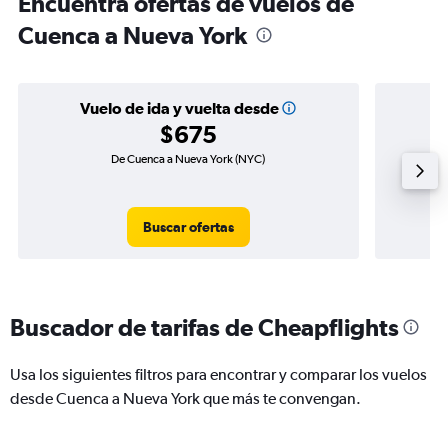
Encuentra ofertas de vuelos de
Cuenca a Nueva York
Vuelo de ida y vuelta desde
$675
De Cuenca a Nueva York (NYC)
Vu
Buscar ofertas
Buscador de tarifas de Cheapflights
Usa los siguientes filtros para encontrar y comparar los vuelos
desde Cuenca a Nueva York que más te convengan.