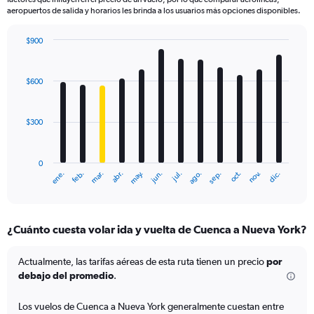
aeropuertos de salida y horarios les brinda a los usuarios más opciones disponibles.
$900
Bar
Chart
graphic.
chart
with
$600
12
bars.
$300
The
chart
has
0
1
ene.
feb.
mar.
abr.
may.
jun.
jul.
ago.
sep.
oct.
nov.
dic.
X
End
of
axis
interactive
displaying
chart
categories.
¿Cuánto cuesta volar ida y vuelta de Cuenca a Nueva York?
Range:
12
categories.
Actualmente, las tarifas aéreas de esta ruta tienen un precio
por
The
debajo del promedio
.
chart
has
Los vuelos de Cuenca a Nueva York generalmente cuestan entre
1