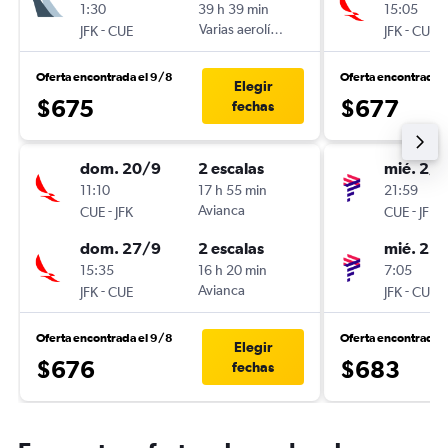
1:30
39 h 39 min
15:05
-
Varias aerolíneas
-
JFK
CUE
JFK
CUE
Oferta encontrada el 9/8
Oferta encontrada 
Elegir
$675
$677
fechas
dom. 20/9
2 escalas
mié. 2/9
11:10
17 h 55 min
21:59
-
Avianca
-
CUE
JFK
CUE
JFK
dom. 27/9
2 escalas
mié. 23
15:35
16 h 20 min
7:05
-
Avianca
-
JFK
CUE
JFK
CUE
Oferta encontrada el 9/8
Oferta encontrada 
Elegir
$676
$683
fechas