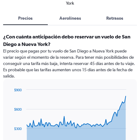
York
Precios
Aerolíneas
Retrasos
¿Con cuánta anticipación debo reservar un vuelo de San
Diego a Nueva York?
El precio que pagas por tu vuelo de San Diego a Nueva York puede
variar según el momento de la reserva. Para tener más posibilidades de
conseguir una tarifa más baja, intenta reservar 45 días antes de tu viaje.
Es probable que las tarifas aumenten unos 15 días antes de la fecha de
salida.
$900
Chart
Chart
graphic.
with
91
$600
data
points.
The
$300
chart