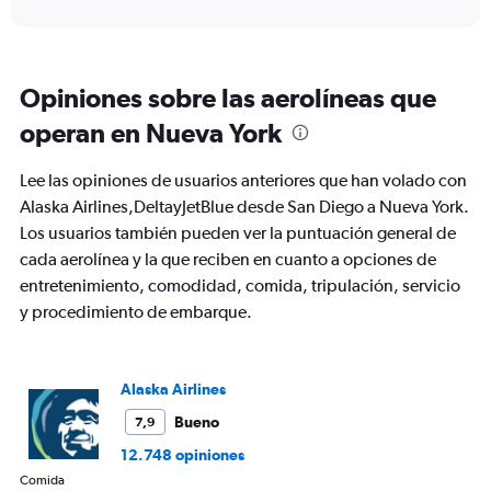
interactive
axis
chart
displaying
categories.
Range:
Opiniones sobre las aerolíneas que
6
categories.
operan en Nueva York
The
chart
Lee las opiniones de usuarios anteriores que han volado con
has
2
Alaska Airlines,DeltayJetBlue desde San Diego a Nueva York.
Y
Los usuarios también pueden ver la puntuación general de
axes
cada aerolínea y la que reciben en cuanto a opciones de
displaying
entretenimiento, comodidad, comida, tripulación, servicio
Avg.
Price
y procedimiento de embarque.
and
Number
of
flights.
Alaska Airlines
Bueno
7,9
12.748 opiniones
Comida