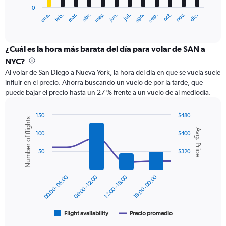
has
0
1
ene.
abr.
jul.
oct.
mar.
jun.
sep.
dic.
feb.
may.
ago.
nov.
X
End
of
axis
interactive
displaying
chart
categories.
¿Cuál es la hora más barata del día para volar de SAN a
Range:
NYC?
12
Al volar de San Diego a Nueva York, la hora del día en que se vuela suele
categories.
influir en el precio. Ahorra buscando un vuelo de por la tarde, que
The
puede bajar el precio hasta un 27 % frente a un vuelo de al mediodía.
chart
has
1
150
$480
Number of flights
Y
Combination
Chart
Avg. Price
graphic.
chart
axis
100
$400
with
displaying
2
50
$320
values.
data
Range:
series.
0
00:00 - 06:00
06:00 - 12:00
12:00 - 18:00
18:00 - 00:00
to
The
600.
chart
has
1
Flight availability
Precio promedio
End
of
X