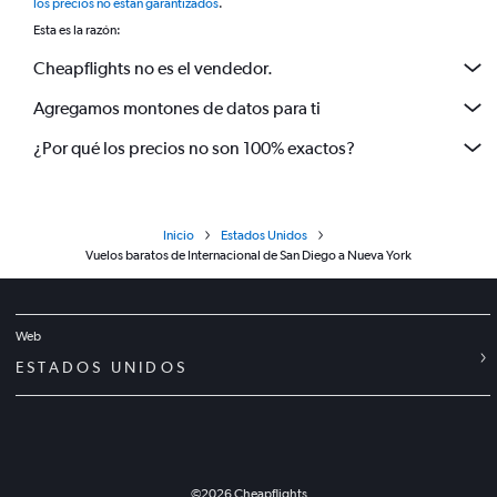
los precios no están garantizados
.
Esta es la razón:
Cheapflights no es el vendedor.
Agregamos montones de datos para ti
¿Por qué los precios no son 100% exactos?
Inicio
Estados Unidos
Vuelos baratos de Internacional de San Diego a Nueva York
Web
ESTADOS UNIDOS
©
2026
Cheapflights