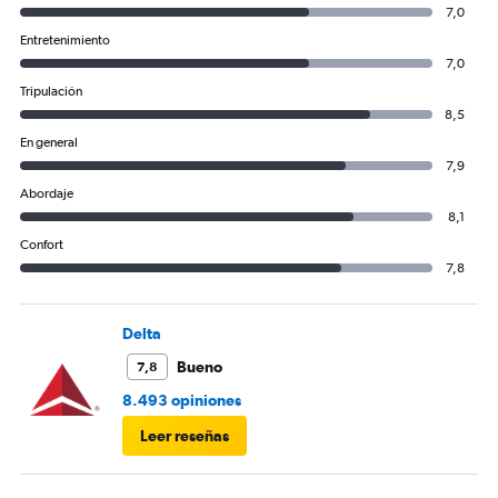
7,0
Entretenimiento
7,0
Tripulación
8,5
En general
7,9
Abordaje
8,1
Confort
7,8
Delta
Bueno
7,8
8.493 opiniones
Leer reseñas