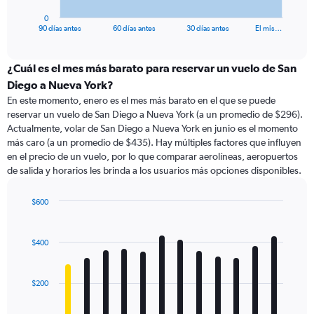
has
1
0
X
End
90 días antes
60 días antes
30 días antes
El mis…
of
axis
interactive
displaying
chart
categories.
¿Cuál es el mes más barato para reservar un vuelo de San
Range:
Diego a Nueva York?
91
En este momento, enero es el mes más barato en el que se puede
categories.
reservar un vuelo de San Diego a Nueva York (a un promedio de $296).
The
Actualmente, volar de San Diego a Nueva York en junio es el momento
chart
más caro (a un promedio de $435). Hay múltiples factores que influyen
has
en el precio de un vuelo, por lo que comparar aerolíneas, aeropuertos
1
de salida y horarios les brinda a los usuarios más opciones disponibles.
Y
axis
displaying
$600
values.
Bar
Chart
Range:
graphic.
chart
with
0
$400
12
to
bars.
900.
$200
The
chart