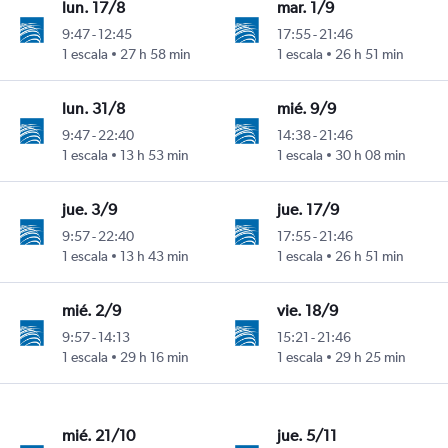
lun. 17/8
mar. 1/9
9:47
-
12:45
17:55
-
21:46
1 escala
27 h 58 min
1 escala
26 h 51 min
lun. 31/8
mié. 9/9
9:47
-
22:40
14:38
-
21:46
1 escala
13 h 53 min
1 escala
30 h 08 min
jue. 3/9
jue. 17/9
9:57
-
22:40
17:55
-
21:46
1 escala
13 h 43 min
1 escala
26 h 51 min
mié. 2/9
vie. 18/9
9:57
-
14:13
15:21
-
21:46
1 escala
29 h 16 min
1 escala
29 h 25 min
mié. 21/10
jue. 5/11