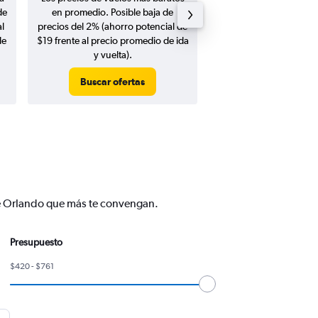
de
en promedio. Posible baja de
en agosto 20
l
precios del 2% (ahorro potencial de
de
$19 frente al precio promedio de ida
y vuelta).
Buscar ofertas
Buscar ofert
 de Orlando que más te convengan.
Presupuesto
$420 - $761