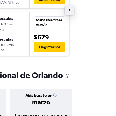
TAM Airlines
MCO
-
MVD
escalas
mar. 15/9
Oferta encontrada
 h 09 min
18:40
el 30/7
lta
MVD
-
MCO
$679
escalas
vie. 2/10
 h 15 min
22:15
Elegir fechas
lta
MCO
-
MVD
cional de Orlando
Más barato en
Precio prom
marzo
$772
a
Los precios de vuelos más baratos
Promedio de vuelos de 