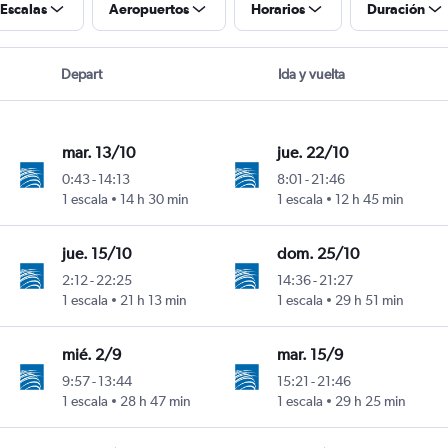
Escalas
Aeropuertos
Horarios
Duración
Depart
Ida y vuelta
mar. 13/10
jue. 22/10
0:43
-
14:13
8:01
-
21:46
1 escala
14 h 30 min
1 escala
12 h 45 min
jue. 15/10
dom. 25/10
2:12
-
22:25
14:36
-
21:27
1 escala
21 h 13 min
1 escala
29 h 51 min
mié. 2/9
mar. 15/9
9:57
-
13:44
15:21
-
21:46
1 escala
28 h 47 min
1 escala
29 h 25 min