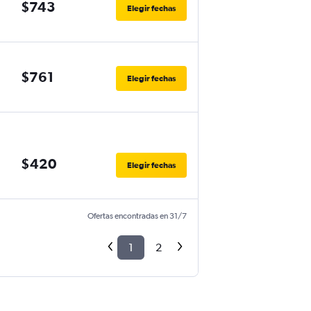
$743
Elegir fechas
$761
Elegir fechas
$420
Elegir fechas
Ofertas encontradas en 31/7
1
2