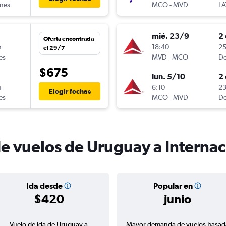
ines
MCO
-
MVD
LA
mié. 23/9
2 
Oferta encontrada
n
18:40
25
el 29/7
es
MVD
-
MCO
De
$675
lun. 5/10
2 
n
6:10
23
Elegir fechas
es
MCO
-
MVD
De
de vuelos de Uruguay a Interna
Ida desde
Popular en
$420
junio
Vuelo de ida de Uruguay a
Mayor demanda de vuelos basad