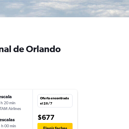
onal de Orlando
escala
jue. 29/10
Oferta encontrada
 h 20 min
7:40
el 28/7
TAM Airlines
MVD
-
MCO
$677
escalas
lun. 2/11
 h 00 min
6:15
Elegir fechas