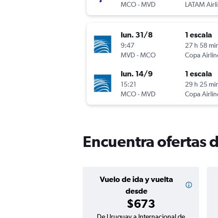
MCO
-
MVD
LATAM Airl
lun. 31/8
1 escala
9:47
27 h 58 mi
MVD
-
MCO
Copa Airlin
lun. 14/9
1 escala
15:21
29 h 25 mi
MCO
-
MVD
Copa Airlin
Encuentra ofertas 
Vuelo de ida y vuelta
desde
$673
De Uruguay a Internacional de