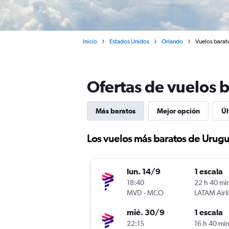
Inicio
Estados Unidos
Orlando
Vuelos barat
Ofertas de vuelos 
Más baratos
Mejor opción
Úl
Los vuelos más baratos de Urugu
lun. 14/9
1 escala
18:40
22 h 40 mi
MVD
-
MCO
LATAM Airl
mié. 30/9
1 escala
22:15
16 h 40 mi