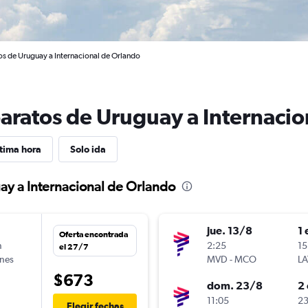
os de Uruguay a Internacional de Orlando
baratos de Uruguay a Internaci
tima hora
Solo ida
ay a Internacional de Orlando
jue. 13/8
1 
Oferta encontrada
n
2:25
15
el 27/7
ines
MVD
-
MCO
LA
$673
dom. 23/8
2 
n
11:05
23
Elegir fechas