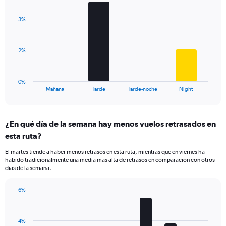
Y
graphic.
chart
axis
with
displaying
3%
4
values.
bars.
Range:
0
The
2%
to
chart
15.
has
1
0%
X
End
Mañana
Tarde
Tarde-noche
Night
of
axis
interactive
displaying
chart
categories.
¿En qué día de la semana hay menos vuelos retrasados en
Range:
esta ruta?
4
categories.
El martes tiende a haber menos retrasos en esta ruta, mientras que en viernes ha
The
habido tradicionalmente una media más alta de retrasos en comparación con otros
chart
días de la semana.
has
1
6%
Y
Bar
Chart
axis
graphic.
chart
displaying
with
values.
4%
7