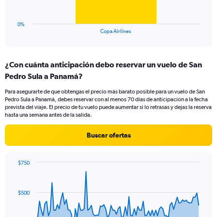
to
chart
6.
has
1
0%
X
End
Copa Airlines
of
axis
interactive
displaying
chart
categories.
¿Con cuánta anticipación debo reservar un vuelo de San
Range:
Pedro Sula a Panamá?
1
categories.
Para asegurarte de que obtengas el precio más barato posible para un vuelo de San
The
Pedro Sula a Panamá, debes reservar con al menos 70 días de anticipación a la fecha
chart
prevista del viaje. El precio de tu vuelo puede aumentar si lo retrasas y dejas la reserva
has
hasta una semana antes de la salida.
1
Y
Buscar ofertas
axis
displaying
values.
$750
Range:
Chart
Chart
0
graphic.
with
to
91
$500
data
3.6.
points.