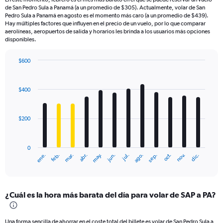
de San Pedro Sula a Panamá (a un promedio de $305). Actualmente, volar de San
Pedro Sula a Panamá en agosto es el momento más caro (a un promedio de $439).
Hay múltiples factores que influyen en el precio de un vuelo, por lo que comparar
aerolíneas, aeropuertos de salida y horarios les brinda a los usuarios más opciones
disponibles.
$600
Bar
Chart
graphic.
chart
with
$400
12
bars.
$200
The
chart
has
0
1
ene.
feb.
mar.
abr.
may.
jun.
jul.
ago.
sep.
oct.
nov.
dic.
X
End
of
axis
interactive
displaying
chart
categories.
¿Cuál es la hora más barata del día para volar de SAP a PA?
Range:
12
categories.
Una forma sencilla de ahorrar en el coste total del billete es volar de San Pedro Sula a