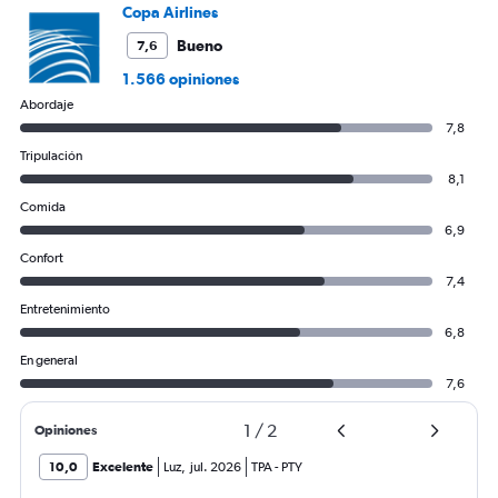
Copa Airlines
Bueno
7,6
1.566 opiniones
Abordaje
7,8
Tripulación
8,1
Comida
6,9
Confort
7,4
Entretenimiento
6,8
En general
7,6
1
/
2
Opiniones
10,0
Excelente
Luz
,
jul. 2026
TPA
-
PTY