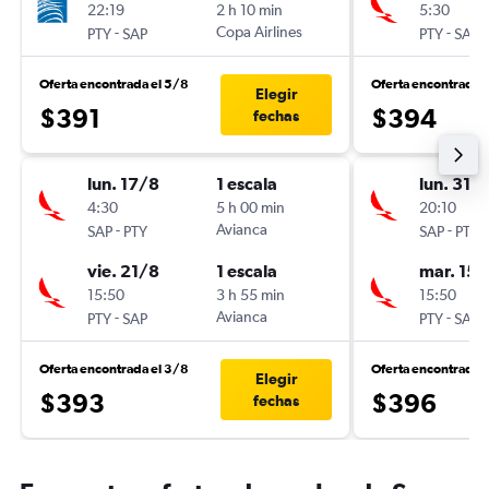
22:19
2 h 10 min
5:30
-
Copa Airlines
-
PTY
SAP
PTY
SAP
Oferta encontrada el 5/8
Oferta encontrada 
Elegir
$391
$394
fechas
lun. 17/8
1 escala
lun. 31/
4:30
5 h 00 min
20:10
-
Avianca
-
SAP
PTY
SAP
PTY
vie. 21/8
1 escala
mar. 15/
15:50
3 h 55 min
15:50
-
Avianca
-
PTY
SAP
PTY
SAP
Oferta encontrada el 3/8
Oferta encontrada 
Elegir
$393
$396
fechas