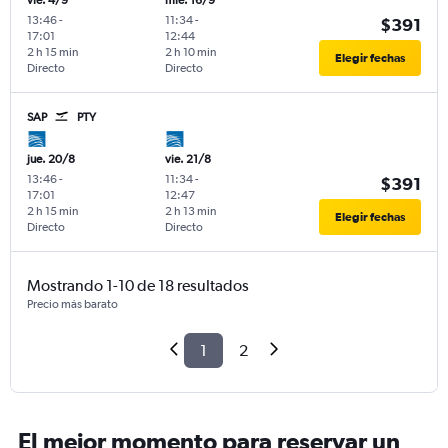
vie. 4/9
mié. 16/9
13:46
-
11:34
-
$391
17:01
12:44
2 h 15 min
2 h 10 min
Elegir fechas
Directo
Directo
SAP
PTY
jue. 20/8
vie. 21/8
13:46
-
11:34
-
$391
17:01
12:47
2 h 15 min
2 h 13 min
Elegir fechas
Directo
Directo
Mostrando 1-10 de 18 resultados
Precio más barato
1
2
El mejor momento para reservar un