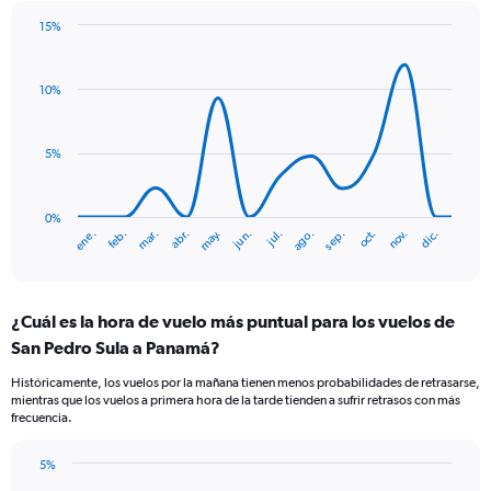
chart
has
15%
Line
2
Chart
graphic.
chart
Y
with
axes
10%
14
displaying
data
Avg.
points.
Price
5%
and
The
Number
chart
of
has
0%
flights.
ene.
abr.
jul.
oct.
mar.
jun.
sep.
dic.
feb.
may.
ago.
nov.
1
End
of
X
interactive
axis
chart
displaying
¿Cuál es la hora de vuelo más puntual para los vuelos de
categories.
Range:
San Pedro Sula a Panamá?
14
Históricamente, los vuelos por la mañana tienen menos probabilidades de retrasarse,
categories.
mientras que los vuelos a primera hora de la tarde tienden a sufrir retrasos con más
The
frecuencia.
chart
has
5%
1
Bar
Chart