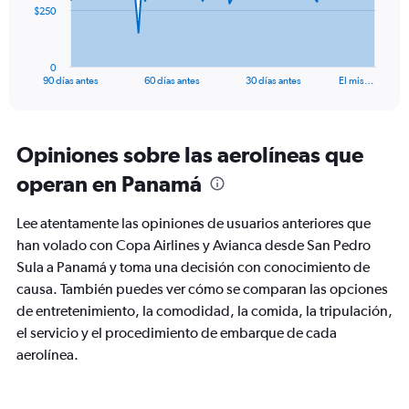
The
$250
chart
has
1
0
X
End
90 días antes
60 días antes
30 días antes
El mis…
of
axis
interactive
displaying
chart
categories.
Range:
Opiniones sobre las aerolíneas que
91
operan en Panamá
categories.
The
chart
Lee atentamente las opiniones de usuarios anteriores que
has
han volado con Copa Airlines y Avianca desde San Pedro
1
Sula a Panamá y toma una decisión con conocimiento de
Y
axis
causa. También puedes ver cómo se comparan las opciones
displaying
de entretenimiento, la comodidad, la comida, la tripulación,
values.
el servicio y el procedimiento de embarque de cada
Range:
aerolínea.
0
to
750.