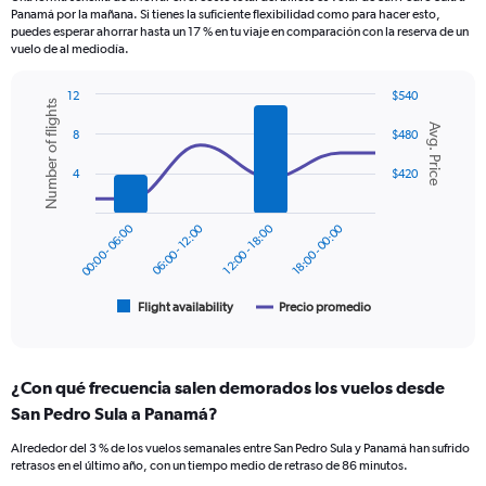
The
Panamá por la mañana. Si tienes la suficiente flexibilidad como para hacer esto,
chart
puedes esperar ahorrar hasta un 17 % en tu viaje en comparación con la reserva de un
has
vuelo de al mediodía.
1
Y
12
$540
Number of flights
axis
Combination
Chart
displaying
Avg. Price
graphic.
chart
8
$480
values.
with
2
Range:
4
$420
data
0
series.
to
00:00 - 06:00
06:00 - 12:00
12:00 - 18:00
18:00 - 00:00
600.
The
chart
has
1
Flight availability
Precio promedio
End
of
X
interactive
axis
chart
displaying
¿Con qué frecuencia salen demorados los vuelos desde
categories.
Range:
San Pedro Sula a Panamá?
6
Alrededor del 3 % de los vuelos semanales entre San Pedro Sula y Panamá han sufrido
categories.
retrasos en el último año, con un tiempo medio de retraso de 86 minutos.
The