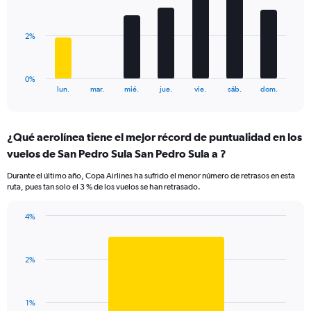
Range:
bars.
0
to
The
2%
4.5.
chart
has
1
0%
X
End
lun.
mar.
mié.
jue.
vie.
sáb.
dom.
of
axis
interactive
displaying
chart
categories.
¿Qué aerolínea tiene el mejor récord de puntualidad en los
Range:
vuelos de San Pedro Sula San Pedro Sula a ?
7
categories.
Durante el último año, Copa Airlines ha sufrido el menor número de retrasos en esta
The
ruta, pues tan solo el 3 % de los vuelos se han retrasado.
chart
has
4%
1
Bar
Chart
Y
graphic.
chart
axis
with
displaying
2%
1
values.
bar.
Range:
0
The
1%